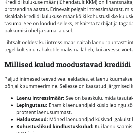
Krediidi kulukuse määr (lühendatult KKM) on finantsnäita
protsendina aastas. Erinevalt pelgalt intressimäärast, mi
sisaldab krediidi kulukuse määr kõiki kohustuslikke kulusi
tasuma. See on loodud selleks, et kaitsta tarbijat ja tag
pakkumisi ühel ja samal alusel.
Lihtsalt öeldes: kui intressimäär näitab laenu “puhtast” int
tegelikult sinu rahakotile maksma läheb, kui arvesse võet
Millised kulud moodustavad krediid
Paljud inimesed teevad vea, eeldades, et laenu kuumakse 
põhjalik summeerimine. Sellesse on kaasatud järgmised
Laenu intressimäär:
See on baaskulu, mida tasuta
Lepingutasu:
Enamik laenuandjaid küsib lepingu sõl
protsent laenusummast.
Haldustasud:
Mõned laenuandjad küsivad igakuist h
Kohustuslikud kindlustuskulud:
Kui laenu saamise