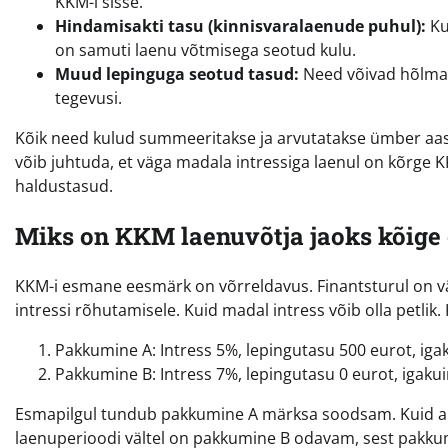
KKM-i sisse.
Hindamisakti tasu (kinnisvaralaenude puhul):
Ku
on samuti laenu võtmisega seotud kulu.
Muud lepinguga seotud tasud:
Need võivad hõlmata
tegevusi.
Kõik need kulud summeeritakse ja arvutatakse ümber aast
võib juhtuda, et väga madala intressiga laenul on kõrge 
haldustasud.
Miks on KKM laenuvõtja jaoks kõige 
KKM-i esmane eesmärk on võrreldavus. Finantsturul on v
intressi rõhutamisele. Kuid madal intress võib olla petlik
Pakkumine A: Intress 5%, lepingutasu 500 eurot, iga
Pakkumine B: Intress 7%, lepingutasu 0 eurot, igaku
Esmapilgul tundub pakkumine A märksa soodsam. Kuid arvu
laenuperioodi vältel on pakkumine B odavam, sest pakkumi