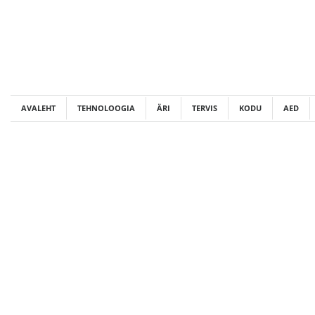
Skip
to
content
AVALEHT
TEHNOLOOGIA
ÄRI
TERVIS
KODU
AED