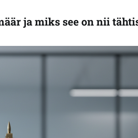
äär ja miks see on nii tähti