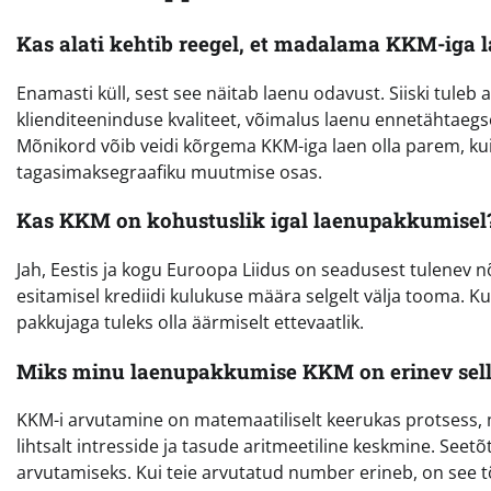
Kas alati kehtib reegel, et madalama KKM-iga 
Enamasti küll, sest see näitab laenu odavust. Siiski tule
klienditeeninduse kvaliteet, võimalus laenu ennetähtaegse
Mõnikord võib veidi kõrgema KKM-iga laen olla parem, ku
tagasimaksegraafiku muutmise osas.
Kas KKM on kohustuslik igal laenupakkumisel
Jah, Eestis ja kogu Euroopa Liidus on seadusest tulenev 
esitamisel krediidi kulukuse määra selgelt välja tooma. Ku
pakkujaga tuleks olla äärmiselt ettevaatlik.
Miks minu laenupakkumise KKM on erinev selle
KKM-i arvutamine on matemaatiliselt keerukas protsess, 
lihtsalt intresside ja tasude aritmeetiline keskmine. Seet
arvutamiseks. Kui teie arvutatud number erineb, on see tõ