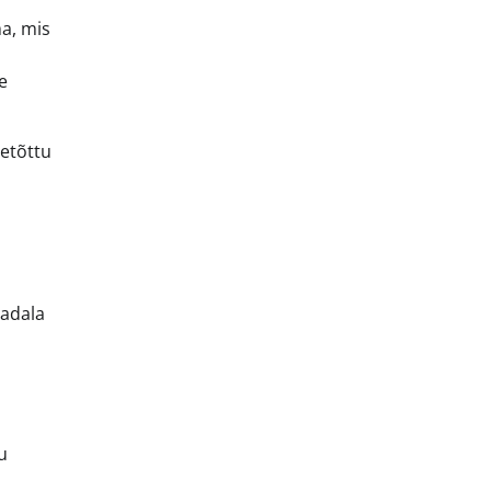
ma, mis
e
eetõttu
madala
u