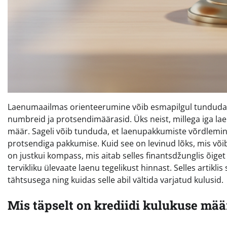
Laenumaailmas orienteerumine võib esmapilgul tunduda k
numbreid ja protsendimäärasid. Üks neist, millega iga la
määr. Sageli võib tunduda, et laenupakkumiste võrdlemine
protsendiga pakkumise. Kuid see on levinud lõks, mis võ
on justkui kompass, mis aitab selles finantsdžunglis õige
tervikliku ülevaate laenu tegelikust hinnast. Selles artikli
tähtsusega ning kuidas selle abil vältida varjatud kulusid.
Mis täpselt on krediidi kulukuse mää