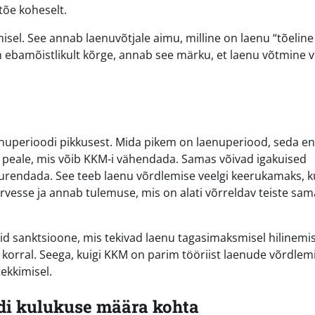
tõe koheselt.
isel. See annab laenuvõtjale aimu, milline on laenu “tõeline
n ebamõistlikult kõrge, annab see märku, et laenu võtmine 
laenuperioodi pikkusest. Mida pikem on laenuperiood, seda 
 peale, mis võib KKM-i vähendada. Samas võivad igakuised
suurendada. See teeb laenu võrdlemise veelgi keerukamaks, k
vesse ja annab tulemuse, mis on alati võrreldav teiste sam
uid sanktsioone, mis tekivad laenu tagasimaksmisel hilinemis
 korral. Seega, kuigi KKM on parim tööriist laenude võrdlem
ekkimisel.
di kulukuse määra kohta