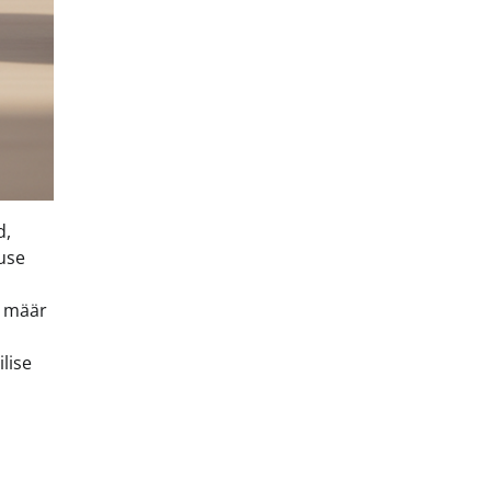
d,
kuse
e määr
ilise