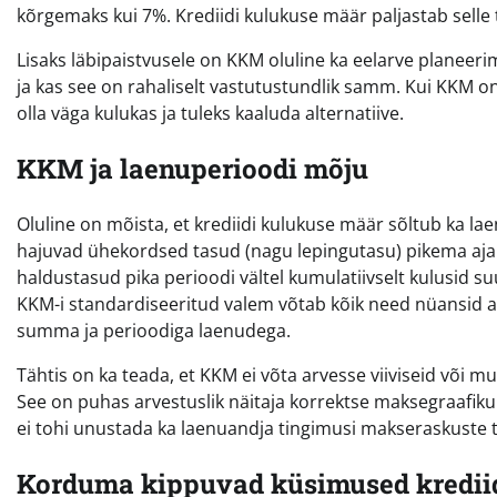
kõrgemaks kui 7%. Krediidi kulukuse määr paljastab selle 
Lisaks läbipaistvusele on KKM oluline ka eelarve planeerim
ja kas see on rahaliselt vastutustundlik samm. Kui KKM o
olla väga kulukas ja tuleks kaaluda alternatiive.
KKM ja laenuperioodi mõju
Oluline on mõista, et krediidi kulukuse määr sõltub ka 
hajuvad ühekordsed tasud (nagu lepingutasu) pikema aja
haldustasud pika perioodi vältel kumulatiivselt kulusid 
KKM-i standardiseeritud valem võtab kõik need nüansid ar
summa ja perioodiga laenudega.
Tähtis on ka teada, et KKM ei võta arvesse viiviseid või m
See on puhas arvestuslik näitaja korrektse maksegraafiku
ei tohi unustada ka laenuandja tingimusi makseraskuste t
Korduma kippuvad küsimused kredii