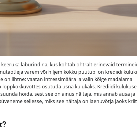
eeruka labürindina, kus kohtab ohtralt erinevaid terminei
enutaotleja varem või hiljem kokku puutub, on krediidi kulu
 on lihtne: vaatan intressimäära ja valin kõige madalama
ib lõppkokkuvõttes osutuda üsna kulukaks. Krediidi kulukus
t suunda hoida, sest see on ainus näitaja, mis annab ausa ja
s süveneme sellesse, miks see näitaja on laenuvõtja jaoks kriit
r?