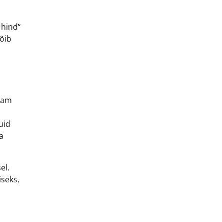
 hind”
võib
enam
uid
a
el.
iseks,