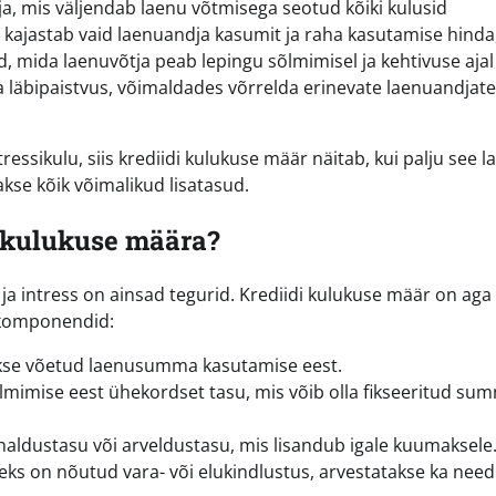
ja, mis väljendab laenu võtmisega seotud kõiki kulusid
s kajastab vaid laenuandja kasumit ja raha kasutamise hinda
d, mida laenuvõtja peab lepingu sõlmimisel ja kehtivuse ajal
ada läbipaistvus, võimaldades võrrelda erinevate laenuandjate
ressikulu, siis krediidi kulukuse määr näitab, kui palju see l
akse kõik võimalikud lisatasud.
i kulukuse määra?
ja intress on ainsad tegurid. Krediidi kulukuse määr on aga
 komponendid:
kse võetud laenusumma kasutamise eest.
mimise eest ühekordset tasu, mis võib olla fikseeritud su
aldustasu või arveldustasu, mis lisandub igale kuumaksele
ks on nõutud vara- või elukindlustus, arvestatakse ka need