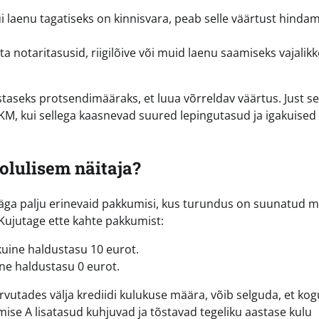
i laenu tagatiseks on kinnisvara, peab selle väärtust hinda
 notaritasusid, riigilõive või muid laenu saamiseks vajalikk
aseks protsendimääraks, et luua võrreldav väärtus. Just s
KKM, kui sellega kaasnevad suured lepingutasud ja igakuised
olulisem näitaja?
äga palju erinevaid pakkumisi, kus turundus on suunatud 
. Kujutage ette kahte pakkumist:
kuine haldustasu 10 eurot.
ine haldustasu 0 eurot.
tades välja krediidi kulukuse määra, võib selguda, et kog
se A lisatasud kuhjuvad ja tõstavad tegeliku aastase kulu