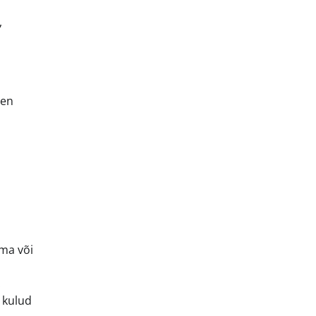
,
aen
mma või
.
 kulud