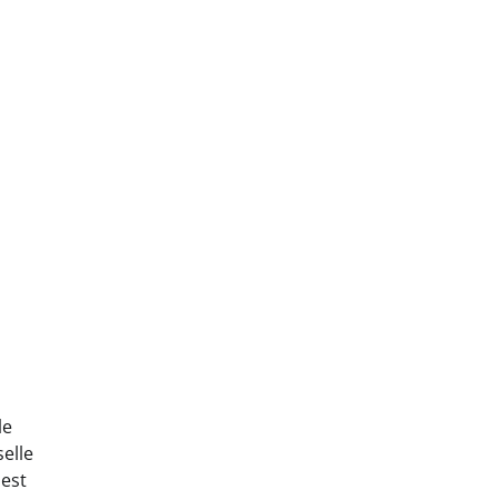
le
selle
lest