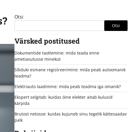
Otsi
s?
Otsi
Värsked postitused
Dokumentide taotlemine: mida teada enne
ametiasutusse minekut
Sõiduki esmane registreerimine: mida peab autoomanik
teadma?
Elektriauto laadimine: mida peab teadma iga omanik?
Ekspert selgitab: kuidas öine elekter aitab kulusid
kärpida
Brutost netosse: kuidas kujuneb sinu tegelik kättesaadav
palk