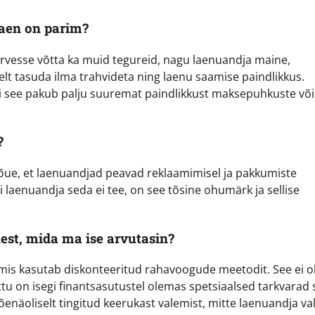
laen on parim?
b arvesse võtta ka muid tegureid, nagu laenuandja maine,
lt tasuda ilma trahvideta ning laenu saamise paindlikkus.
i see pakub palju suuremat paindlikkust maksepuhkuste või
?
nõue, et laenuandjad peavad reklaamimisel ja pakkumiste
i laenuandja seda ei tee, on see tõsine ohumärk ja sellise
st, mida ma ise arvutasin?
mis kasutab diskonteeritud rahavoogude meetodit. See ei o
õttu on isegi finantsasutustel olemas spetsiaalsed tarkvarad 
enäoliselt tingitud keerukast valemist, mitte laenuandja va