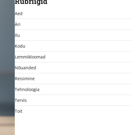
Rubriigid
Aed
Äri
Ilu
Kodu
Lemmikloomad
Nõuanded
Reisimine
Tehnoloogia
Tervis
Toit