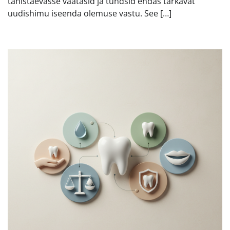
tähistaevasse vaatasid ja tundsid endas tärkavat
uudishimu iseenda olemuse vastu. See […]