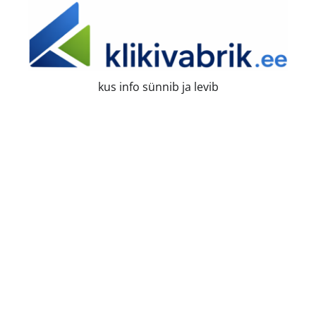
Skip
to
content
kus info sünnib ja levib