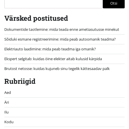
Otsi
Värsked postitused
Dokumentide taotlemine: mida teada enne ametiasutusse minekut
Sõiduki esmane registreerimine: mida peab autoomanik teadma?
Elektriauto laadimine: mida peab teadma iga omanik?
Ekspert selgitab: kuidas öine elekter aitab kulusid kärpida
Brutost netosse: kuidas kujuneb sinu tegelik kättesaadav palk
Rubriigid
Aed
Äri
Ilu
Kodu