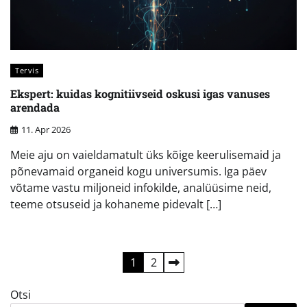
Tervis
Ekspert: kuidas kognitiivseid oskusi igas vanuses
arendada
11. Apr 2026
Meie aju on vaieldamatult üks kõige keerulisemaid ja
põnevamaid organeid kogu universumis. Iga päev
võtame vastu miljoneid infokilde, analüüsime neid,
teeme otsuseid ja kohaneme pidevalt […]
Postituste
1
2
leheküljendus
Otsi