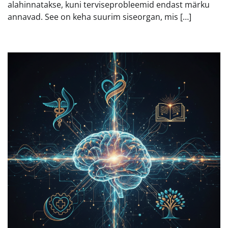
alahinnatakse, kuni terviseprobleemid endast märku
annavad. See on keha suurim siseorgan, mis […]