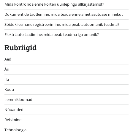
Mida kontrollida enne korteri üürilepingu allkirjastamist?
Dokumentide taotlemine: mida teada enne ametiasutusse minekut
Sõiduki esmane registreerimine: mida peab autoomanik teadma?
Elektriauto laadimine: mida peab teadma iga omanik?
Rubriigid
Aed
Äri
Ilu
Kodu
Lemmikloomad
Nõuanded
Reisimine
Tehnoloogia