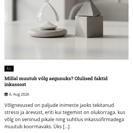
Äri
Millal muutub võlg aegunuks? Olulised faktid
inkassost
6. Aug 2026
Võlgnevused on paljude inimeste jaoks tekitanud
stressi ja ärevust, eriti kui tegemist on olukorraga, kus
võlg on veninud pikale ning suhtlus inkassofirmadega
muutub koormavaks. Üks […]