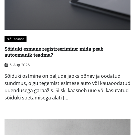
Nõuanded
Sõiduki esmane registreerimine: mida peab
autoomanik teadma?
5. Aug 2026
Sõiduki ostmine on paljude jaoks põnev ja oodatud
sündmus, olgu tegemist esimese auto või kauaoodatud
uuendusega garaažis. Siiski kaasneb uue või kasutatud
sõiduki soetamisega alati […]