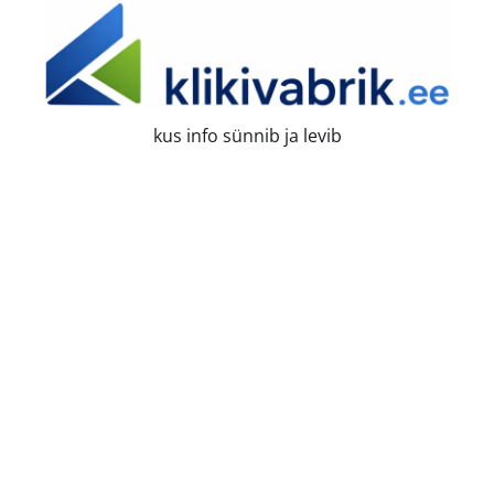
Skip
to
content
kus info sünnib ja levib