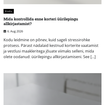
Kodu
Mida kontrollida enne korteri üürilepingu
allkirjastamist?
6. Aug 2026
Kodu leidmine on põnev, kuid sageli stressirohke
protsess. Pärast nädalaid kestnud korterite vaatamist
ja vestlusi maakleritega jõuate viimaks selleni, mida
olete oodanud: üürilepingu allkirjastamiseni. See […]