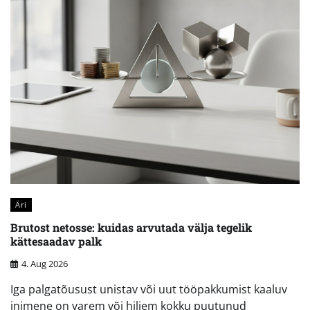
Äri
Brutost netosse: kuidas arvutada välja tegelik
kättesaadav palk
4. Aug 2026
Iga palgatõusust unistav või uut tööpakkumist kaaluv
inimene on varem või hiljem kokku puutunud