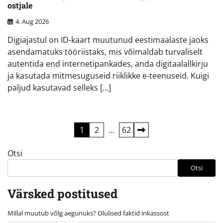
ostjale
4. Aug 2026
Digiajastul on ID-kaart muutunud eestimaalaste jaoks
asendamatuks tööriistaks, mis võimaldab turvaliselt
autentida end internetipankades, anda digitaalallkirju
ja kasutada mitmesuguseid riiklikke e-teenuseid. Kuigi
paljud kasutavad selleks […]
Postituste
1
2
…
62
leheküljendus
Otsi
Otsi
Värsked postitused
Millal muutub võlg aegunuks? Olulised faktid inkassost