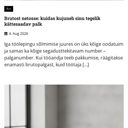
Äri
Brutost netosse: kuidas kujuneb sinu tegelik
kättesaadav palk
4. Aug 2026
Iga töölepingu sõlmimise juures on üks kõige oodatuim
ja samas ka kõige segadusttekitavam number –
palganumber. Kui tööandja teeb pakkumise, räägitakse
enamasti brutopalgast, kuid töötaja […]