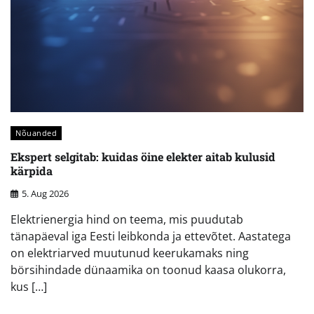
Nõuanded
Ekspert selgitab: kuidas öine elekter aitab kulusid
kärpida
5. Aug 2026
Elektrienergia hind on teema, mis puudutab
tänapäeval iga Eesti leibkonda ja ettevõtet. Aastatega
on elektriarved muutunud keerukamaks ning
börsihindade dünaamika on toonud kaasa olukorra,
kus […]