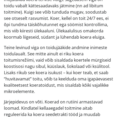
toidu vabalt kättesaadavaks jätmine (nn ad libitum
toitmine). Kuigi see võib tunduda mugav, soodustab
see otseselt rasvumist. Koer, kellel on toit 24/7 ees, ei
õpi tundma täiskõhutunnet ega söömist kontrollima,
mis viib kiiresti ülekaaluni. Ülekaalulisus omakorda
koormab liigeseid, südant ja lühendab koera eluiga.
Teine levinud viga on toidujääkide andmine inimeste
toidulaualt. See mitte ainult ei riku koera
toitumisrežiimi, vaid võib sisaldada koertele mürgiseid
koostisosi nagu sibul, küüslauk, šokolaad või ksülitool.
Lisaks rikub see koera isukust – kui koer teab, et saab
“huvitavamat” toitu, võib ta keelduda oma igapäevasest
kvaliteetsest koeratoidust, mis sisaldab kõiki vajalikke
mikroelemente.
Järjepidevus on võti. Koerad on rutiini armastavad
loomad. Kindlatel kellaaegadel toitmine aitab
reguleerida ka koera seedetrakti tööd ja muudab