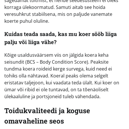
sagedamat toitmist, et nende seedesüsteem ei oleks
korraga ülekoormatud. Samuti aitab see hoida
veresuhkrut stabiilsena, mis on paljude vanemate
koerte puhul oluline.
Kuidas teada saada, kas mu koer sööb liiga
palju või liiga vähe?
Kõige usaldusväärsem viis on jälgida koera keha
seisundit (BCS – Body Condition Score). Peaksite
tundma koera roideid kerge survega, kuid need ei
tohiks olla nähtavad. Koeral peaks olema selgelt
eristatav taljejoon, kui vaadata teda ülalt. Kui koer on
ümar või ribid ei ole tuntavad, on ta tõenäoliselt
ülekaaluline ja portsjoneid tuleb vähendada.
Toidukvaliteedi ja koguse
omavaheline seos