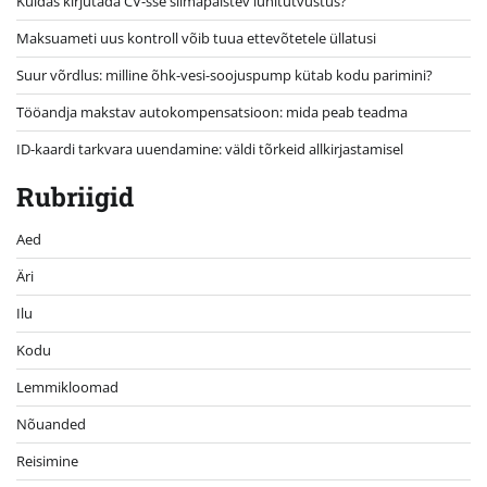
Kuidas kirjutada CV-sse silmapaistev lühitutvustus?
Maksuameti uus kontroll võib tuua ettevõtetele üllatusi
Suur võrdlus: milline õhk-vesi-soojuspump kütab kodu parimini?
Tööandja makstav autokompensatsioon: mida peab teadma
ID-kaardi tarkvara uuendamine: väldi tõrkeid allkirjastamisel
Rubriigid
Aed
Äri
Ilu
Kodu
Lemmikloomad
Nõuanded
Reisimine