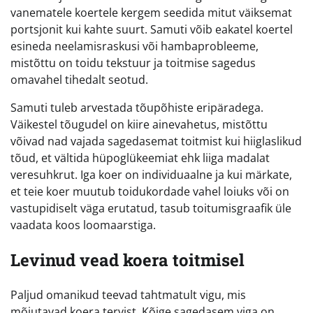
vanematele koertele kergem seedida mitut väiksemat
portsjonit kui kahte suurt. Samuti võib eakatel koertel
esineda neelamisraskusi või hambaprobleeme,
mistõttu on toidu tekstuur ja toitmise sagedus
omavahel tihedalt seotud.
Samuti tuleb arvestada tõupõhiste eripäradega.
Väikestel tõugudel on kiire ainevahetus, mistõttu
võivad nad vajada sagedasemat toitmist kui hiiglaslikud
tõud, et vältida hüpoglükeemiat ehk liiga madalat
veresuhkrut. Iga koer on individuaalne ja kui märkate,
et teie koer muutub toidukordade vahel loiuks või on
vastupidiselt väga erutatud, tasub toitumisgraafik üle
vaadata koos loomaarstiga.
Levinud vead koera toitmisel
Paljud omanikud teevad tahtmatult vigu, mis
mõjutavad koera tervist. Kõige sagedasem viga on