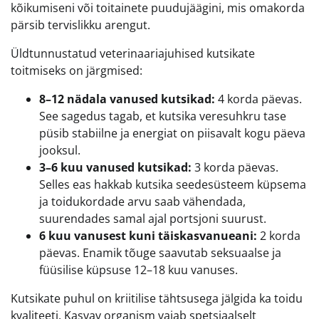
kõikumiseni või toitainete puudujäägini, mis omakorda
pärsib tervislikku arengut.
Üldtunnustatud veterinaariajuhised kutsikate
toitmiseks on järgmised:
8–12 nädala vanused kutsikad:
4 korda päevas.
See sagedus tagab, et kutsika veresuhkru tase
püsib stabiilne ja energiat on piisavalt kogu päeva
jooksul.
3–6 kuu vanused kutsikad:
3 korda päevas.
Selles eas hakkab kutsika seedesüsteem küpsema
ja toidukordade arvu saab vähendada,
suurendades samal ajal portsjoni suurust.
6 kuu vanusest kuni täiskasvanueani:
2 korda
päevas. Enamik tõuge saavutab seksuaalse ja
füüsilise küpsuse 12–18 kuu vanuses.
Kutsikate puhul on kriitilise tähtsusega jälgida ka toidu
kvaliteeti. Kasvav organism vajab spetsiaalselt