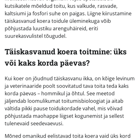
kutsikatele mõeldud toitu, kus valkude, rasvade,
kaltsiumi ja fosfori suhe on paigas. Liigne kiirustamine
täiskasvanud koera toidule üleminekuga võib
põhjustada luustiku arenguhäireid, eriti
suurekasvulistel tõugudel.
Täiskasvanud koera toitmine: üks
või kaks korda päevas?
Kui koer on jõudnud täiskasvanu ikka, on kõige levinum
ja veterinaaride poolt soovitatud tava toita teda kaks
korda päevas – hommikul ja õhtul. See meetod
jäljendab loomulikumat toitumisbioloogiat ja aitab
vältida pikki pause toidukordade vahel, mis võivad
põhjustada maohappe liigset kogunemist ja sellest
tulenevaid seedevaevusi.
Mõned omanikud eelistavad toita koera vaid üks kord