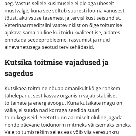
aeg. Vastus sellele küsimusele ei ole aga üheselt
mustvalge, kuna see sõltub suuresti looma vanusest,
tõust, aktiivsuse tasemest ja tervislikust seisundist.
Veterinaarmeditsiini vaatevinklist on õige toitumise
ajakava sama oluline kui toidu kvaliteet ise, aidates
ennetada seedeprobleeme, rasvumist ja muid
ainevahetusega seotud tervisehädasid.
Kutsika toitmise vajadused ja
sagedus
Kutsikaea toitmine nõuab omanikult kõige rohkem
tähelepanu, sest kasvav organism vajab stabiilset
toitainete ja energiavoogu. Kuna kutsikate magu on
väike, ei suuda nad korraga seedida suuri
toidukoguseid. Seetõttu on äärmiselt oluline jagada
nende päevane toidunorm mitmeks väiksemaks eineks.
Vale toitumisrežiim selles eas võib viia veresuhkru