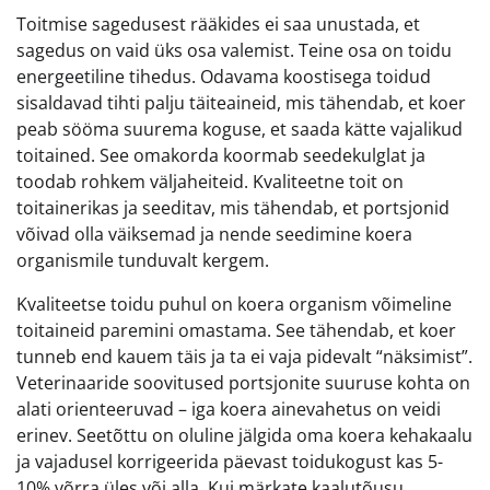
Toitmise sagedusest rääkides ei saa unustada, et
sagedus on vaid üks osa valemist. Teine osa on toidu
energeetiline tihedus. Odavama koostisega toidud
sisaldavad tihti palju täiteaineid, mis tähendab, et koer
peab sööma suurema koguse, et saada kätte vajalikud
toitained. See omakorda koormab seedekulglat ja
toodab rohkem väljaheiteid. Kvaliteetne toit on
toitainerikas ja seeditav, mis tähendab, et portsjonid
võivad olla väiksemad ja nende seedimine koera
organismile tunduvalt kergem.
Kvaliteetse toidu puhul on koera organism võimeline
toitaineid paremini omastama. See tähendab, et koer
tunneb end kauem täis ja ta ei vaja pidevalt “näksimist”.
Veterinaaride soovitused portsjonite suuruse kohta on
alati orienteeruvad – iga koera ainevahetus on veidi
erinev. Seetõttu on oluline jälgida oma koera kehakaalu
ja vajadusel korrigeerida päevast toidukogust kas 5-
10% võrra üles või alla. Kui märkate kaalutõusu,