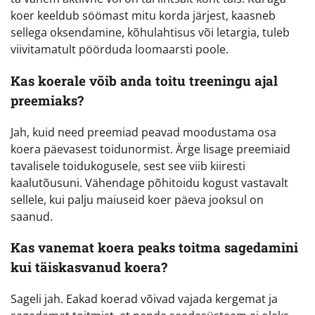
koer keeldub söömast mitu korda järjest, kaasneb
sellega oksendamine, kõhulahtisus või letargia, tuleb
viivitamatult pöörduda loomaarsti poole.
Kas koerale võib anda toitu treeningu ajal
preemiaks?
Jah, kuid need preemiad peavad moodustama osa
koera päevasest toidunormist. Ärge lisage preemiaid
tavalisele toidukogusele, sest see viib kiiresti
kaalutõusuni. Vähendage põhitoidu kogust vastavalt
sellele, kui palju maiuseid koer päeva jooksul on
saanud.
Kas vanemat koera peaks toitma sagedamini
kui täiskasvanud koera?
Sageli jah. Eakad koerad võivad vajada kergemat ja