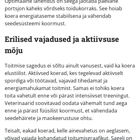
Optimaalne lahendus on seega jaotada päevane
portsjon kaheks võrdseks toidukorraks. See hoiab
koera energiataseme stabiilsena ja vähendab
seedesüsteemi koormust.
Erilised vajadused ja aktiivsuse
mõju
Toitmise sagedus ei sõltu ainult vanusest, vaid ka koera
elustiilist. Aktiivsed koerad, kes tegelevad aktiivselt
spordiga või töötavad, vajavad tihedamat ja
energiamahukamat toitmist. Samas ei tohiks koera
toita vahetult enne või pärast intensiivset treeningut.
Veterinaarid soovitavad oodata vähemalt tund aega
enne ja pärast füüsilist koormust, et vähendada
seedehäirete ja maokeerustuse ohtu.
Teisalt, eakad koerad, kelle ainevahetus on aeglasem,
võivad vajada kohandatud toitumisgraafikut. Sageli on