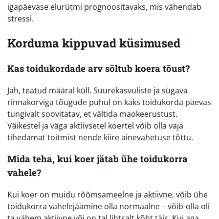
igapäevase elurütmi prognoositavaks, mis vähendab
stressi.
Korduma kippuvad küsimused
Kas toidukordade arv sõltub koera tõust?
Jah, teatud määral küll. Suurekasvuliste ja sügava
rinnakorviga tõugude puhul on kaks toidukorda päevas
tungivalt soovitatav, et vältida maokeerustust.
Väikestel ja väga aktiivsetel koertel võib olla vaja
tihedamat toitmist nende kiire ainevahetuse tõttu.
Mida teha, kui koer jätab ühe toidukorra
vahele?
Kui koer on muidu rõõmsameelne ja aktiivne, võib ühe
toidukorra vahelejäämine olla normaalne – võib-olla oli
ta vähem aktiivne või on tal lihtsalt kõht täis. Kui aga