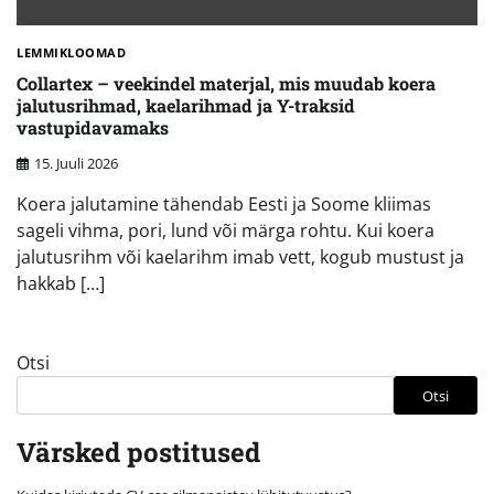
LEMMIKLOOMAD
Collartex – veekindel materjal, mis muudab koera
jalutusrihmad, kaelarihmad ja Y-traksid
vastupidavamaks
15. Juuli 2026
Koera jalutamine tähendab Eesti ja Soome kliimas
sageli vihma, pori, lund või märga rohtu. Kui koera
jalutusrihm või kaelarihm imab vett, kogub mustust ja
hakkab […]
Otsi
Otsi
Värsked postitused