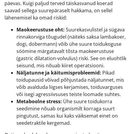
päevas. Kuigi paljud terved täiskasvanud koerad
saavad sellega suurepäraselt hakkama, on sellel
lähenemisel ka omad riskid:
Maokeerustuse oht:
Suurekasvulistel ja sügava
rinnakorviga tõugudel (näiteks saksa lambakoer,
dogi, dobermann) võib ühe suure toidukoguse
söömine märgatavalt tõsta maokeerustuse
(gastric dilatation-volvulus) riski. See on eluohtlik
seisund, mis nõuab kiiret operatsiooni.
Näljatunne ja käitumisprobleemid:
Pikad
toidupausid võivad põhjustada näljatunnet, mis
võib avalduda liigses kerjamises, toiduvarguses
või isegi agressiivsuses teiste loomade suhtes.
Metaboolne stress:
Ühe suure toidukorra
seedimine nõuab organismilt korraga suurt
pingutust, samas kui kaks väiksemat einet on
seedetraktile kergemad.