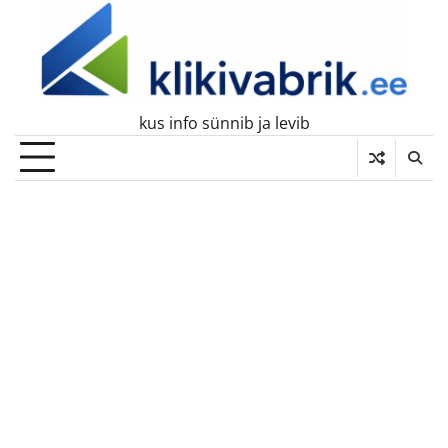
Skip
to
content
kus info sünnib ja levib