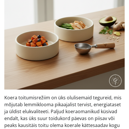
Koera toitumisrežiim on üks olulisemaid tegureid, mis
mõjutab lemmiklooma pikaajalist tervist, energiataset
ja üldist elukvaliteeti. Paljud koeraomanikud küsivad
endalt, kas üks suur toidukord päevas on piisav või
peaks kausitäis toitu olema koerale kättesaadav kogu