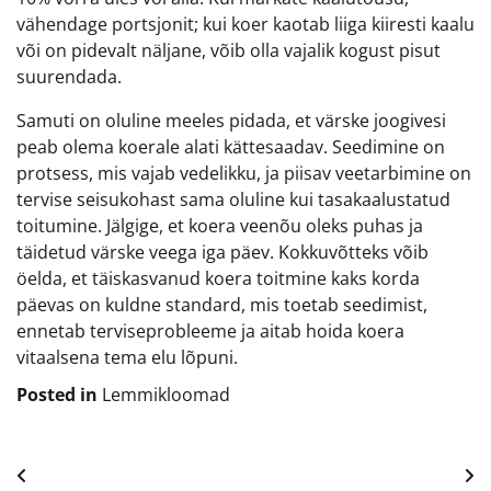
vähendage portsjonit; kui koer kaotab liiga kiiresti kaalu
või on pidevalt näljane, võib olla vajalik kogust pisut
suurendada.
Samuti on oluline meeles pidada, et värske joogivesi
peab olema koerale alati kättesaadav. Seedimine on
protsess, mis vajab vedelikku, ja piisav veetarbimine on
tervise seisukohast sama oluline kui tasakaalustatud
toitumine. Jälgige, et koera veenõu oleks puhas ja
täidetud värske veega iga päev. Kokkuvõtteks võib
öelda, et täiskasvanud koera toitmine kaks korda
päevas on kuldne standard, mis toetab seedimist,
ennetab terviseprobleeme ja aitab hoida koera
vitaalsena tema elu lõpuni.
Posted in
Lemmikloomad
Navigeerimine