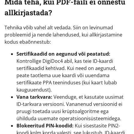
Mida teha, kui PDF-faili ei õnnestu
allkirjastada?
Tehnika võib vahel alt vedada. Siin on levinumad
probleemid ja nende lahendused, kui allkirjastamine
kodus ebaõnnestub:
Sertifikaadid on aegunud või peatatud:
Kontrollige DigiDoc4 abil, kas teie ID-kaardi
sertifikaadid kehtivad. Kui need on aegunud,
peate taotlema uue kaardi või uuendama
sertifikaate PPA teeninduses (kui kaart lubab
kauguuendust).
Vana tarkvara:
Veenduge, et kasutate uusimat
ID-tarkvara versiooni. Vananenud versioonid ei
pruugi toetada uusi krüptoalgoritme ega
ühilduda uuemate operatsioonisüsteemidega.
Blokeeritud PIN-koodid:
Kui sisestasite PIN2-
koodi kolm korda valesti, see lukustub. ID-kaardi