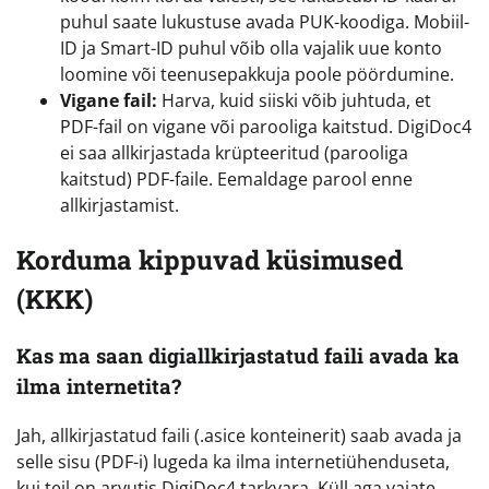
puhul saate lukustuse avada PUK-koodiga. Mobiil-
ID ja Smart-ID puhul võib olla vajalik uue konto
loomine või teenusepakkuja poole pöördumine.
Vigane fail:
Harva, kuid siiski võib juhtuda, et
PDF-fail on vigane või parooliga kaitstud. DigiDoc4
ei saa allkirjastada krüpteeritud (parooliga
kaitstud) PDF-faile. Eemaldage parool enne
allkirjastamist.
Korduma kippuvad küsimused
(KKK)
Kas ma saan digiallkirjastatud faili avada ka
ilma internetita?
Jah, allkirjastatud faili (.asice konteinerit) saab avada ja
selle sisu (PDF-i) lugeda ka ilma internetiühenduseta,
kui teil on arvutis DigiDoc4 tarkvara. Küll aga vajate