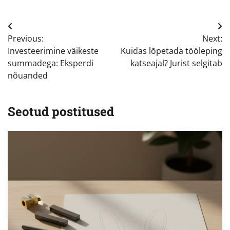
Navigeerimine
Previous:
Next:
Investeerimine väikeste
Kuidas lõpetada tööleping
summadega: Eksperdi
katseajal? Jurist selgitab
nõuanded
Seotud postitused