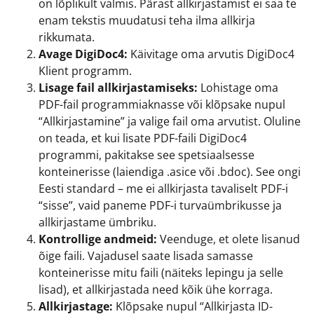
on lõplikult valmis. Pärast allkirjastamist ei saa te
enam tekstis muudatusi teha ilma allkirja
rikkumata.
Avage DigiDoc4:
Käivitage oma arvutis DigiDoc4
Klient programm.
Lisage fail allkirjastamiseks:
Lohistage oma
PDF-fail programmiaknasse või klõpsake nupul
“Allkirjastamine” ja valige fail oma arvutist. Oluline
on teada, et kui lisate PDF-faili DigiDoc4
programmi, pakitakse see spetsiaalsesse
konteinerisse (laiendiga .asice või .bdoc). See ongi
Eesti standard – me ei allkirjasta tavaliselt PDF-i
“sisse”, vaid paneme PDF-i turvaümbrikusse ja
allkirjastame ümbriku.
Kontrollige andmeid:
Veenduge, et olete lisanud
õige faili. Vajadusel saate lisada samasse
konteinerisse mitu faili (näiteks lepingu ja selle
lisad), et allkirjastada need kõik ühe korraga.
Allkirjastage:
Klõpsake nupul “Allkirjasta ID-