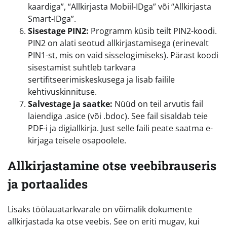
kaardiga”, “Allkirjasta Mobiil-IDga” või “Allkirjasta
Smart-IDga”.
Sisestage PIN2:
Programm küsib teilt PIN2-koodi.
PIN2 on alati seotud allkirjastamisega (erinevalt
PIN1-st, mis on vaid sisselogimiseks). Pärast koodi
sisestamist suhtleb tarkvara
sertifitseerimiskeskusega ja lisab failile
kehtivuskinnituse.
Salvestage ja saatke:
Nüüd on teil arvutis fail
laiendiga .asice (või .bdoc). See fail sisaldab teie
PDF-i ja digiallkirja. Just selle faili peate saatma e-
kirjaga teisele osapoolele.
Allkirjastamine otse veebibrauseris
ja portaalides
Lisaks töölauatarkvarale on võimalik dokumente
allkirjastada ka otse veebis. See on eriti mugav, kui