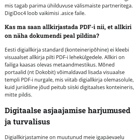
mis tagab parima ühilduvuse välismaiste partneritega.
DigiDoc4 loob vaikimisi .asice faile.
Kas ma saan allkirjastada PDF-i nii, et allkiri
on näha dokumendi peal pildina?
Eesti digiallkirja standard (konteineripõhine) ei kleebi
visuaalset allkirja pilti PDF-i lehekülgedele. Allkiri on
failiga kaasas olevas metaandmestikus. Mõned
portaalid (nt Dokobit) võimaldavad lisada visuaalse
templi PDF-i nurgale, mis viitab digiallkirja olemasolule,
kuid juriidiline jõud peitub siiski digitaalses konteineris,
mitte pildis.
Digitaalse asjaajamise harjumused
ja turvalisus
Digiallkirjastamine on muutunud meie igapäevaelu