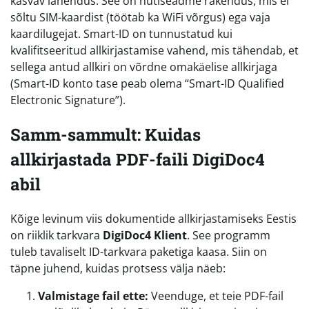
kasvav lahendus. See on nutiseadme rakendus, mis ei
sõltu SIM-kaardist (töötab ka WiFi võrgus) ega vaja
kaardilugejat. Smart-ID on tunnustatud kui
kvalifitseeritud allkirjastamise vahend, mis tähendab, et
sellega antud allkiri on võrdne omakäelise allkirjaga
(Smart-ID konto tase peab olema “Smart-ID Qualified
Electronic Signature”).
Samm-sammult: Kuidas
allkirjastada PDF-faili DigiDoc4
abil
Kõige levinum viis dokumentide allkirjastamiseks Eestis
on riiklik tarkvara
DigiDoc4 Klient
. See programm
tuleb tavaliselt ID-tarkvara paketiga kaasa. Siin on
täpne juhend, kuidas protsess välja näeb:
Valmistage fail ette:
Veenduge, et teie PDF-fail