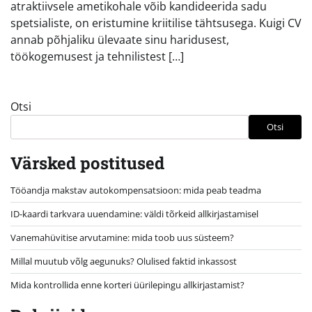
atraktiivsele ametikohale võib kandideerida sadu
spetsialiste, on eristumine kriitilise tähtsusega. Kuigi CV
annab põhjaliku ülevaate sinu haridusest,
töökogemusest ja tehnilistest […]
Otsi
Otsi
Värsked postitused
Tööandja makstav autokompensatsioon: mida peab teadma
ID-kaardi tarkvara uuendamine: väldi tõrkeid allkirjastamisel
Vanemahüvitise arvutamine: mida toob uus süsteem?
Millal muutub võlg aegunuks? Olulised faktid inkassost
Mida kontrollida enne korteri üürilepingu allkirjastamist?