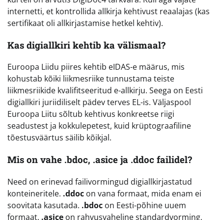
internetti, et kontrollida allkirja kehtivust reaalajas (kas
sertifikaat oli allkirjastamise hetkel kehtiv).
Kas digiallkiri kehtib ka välismaal?
Euroopa Liidu piires kehtib eIDAS-e määrus, mis
kohustab kõiki liikmesriike tunnustama teiste
liikmesriikide kvalifitseeritud e-allkirju. Seega on Eesti
digiallkiri juriidiliselt pädev terves EL-is. Väljaspool
Euroopa Liitu sõltub kehtivus konkreetse riigi
seadustest ja kokkulepetest, kuid krüptograafiline
tõestusväärtus säilib kõikjal.
Mis on vahe .bdoc, .asice ja .ddoc failidel?
Need on erinevad failivormingud digiallkirjastatud
konteineritele.
.ddoc
on vana formaat, mida enam ei
soovitata kasutada.
.bdoc
on Eesti-põhine uuem
formaat.
.asice
on rahvusvaheline standardvorming,