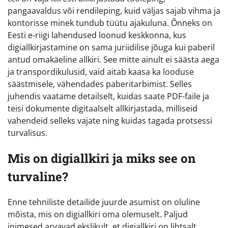
pangaavaldus või rendileping, kuid väljas sajab vihma ja
kontorisse minek tundub tüütu ajakuluna. Õnneks on
Eesti e-riigi lahendused loonud keskkonna, kus
digiallkirjastamine on sama juriidilise jõuga kui paberil
antud omakäeline allkiri. See mitte ainult ei säästa aega
ja transpordikulusid, vaid aitab kaasa ka looduse
säästmisele, vähendades paberitarbimist. Selles
juhendis vaatame detailselt, kuidas saate PDF-faile ja
teisi dokumente digitaalselt allkirjastada, milliseid
vahendeid selleks vajate ning kuidas tagada protsessi
turvalisus.
Mis on digiallkiri ja miks see on
turvaline?
Enne tehniliste detailide juurde asumist on oluline
mõista, mis on digiallkiri oma olemuselt. Paljud
inimesed arvavad ekslikult, et digiallkiri on lihtsalt