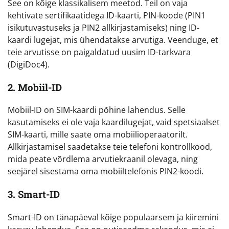
See on kõige klassikalisem meetod. Teil on vaja
kehtivate sertifikaatidega ID-kaarti, PIN-koode (PIN1
isikutuvastuseks ja PIN2 allkirjastamiseks) ning ID-
kaardi lugejat, mis ühendatakse arvutiga. Veenduge, et
teie arvutisse on paigaldatud uusim ID-tarkvara
(DigiDoc4).
2. Mobiil-ID
Mobiil-ID on SIM-kaardi põhine lahendus. Selle
kasutamiseks ei ole vaja kaardilugejat, vaid spetsiaalset
SIM-kaarti, mille saate oma mobiilioperaatorilt.
Allkirjastamisel saadetakse teie telefoni kontrollkood,
mida peate võrdlema arvutiekraanil olevaga, ning
seejärel sisestama oma mobiiltelefonis PIN2-koodi.
3. Smart-ID
Smart-ID on tänapäeval kõige populaarsem ja kiiremini