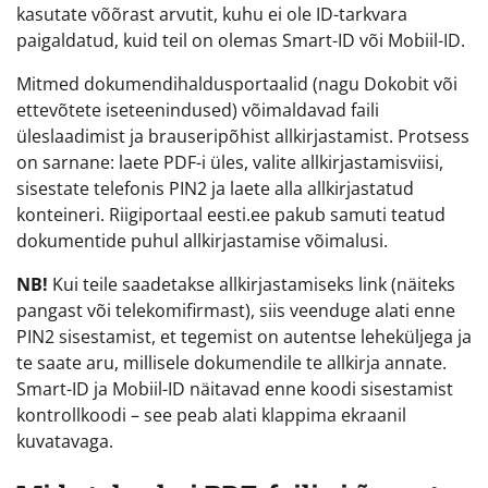
kasutate võõrast arvutit, kuhu ei ole ID-tarkvara
paigaldatud, kuid teil on olemas Smart-ID või Mobiil-ID.
Mitmed dokumendihaldusportaalid (nagu Dokobit või
ettevõtete iseteenindused) võimaldavad faili
üleslaadimist ja brauseripõhist allkirjastamist. Protsess
on sarnane: laete PDF-i üles, valite allkirjastamisviisi,
sisestate telefonis PIN2 ja laete alla allkirjastatud
konteineri. Riigiportaal eesti.ee pakub samuti teatud
dokumentide puhul allkirjastamise võimalusi.
NB!
Kui teile saadetakse allkirjastamiseks link (näiteks
pangast või telekomifirmast), siis veenduge alati enne
PIN2 sisestamist, et tegemist on autentse leheküljega ja
te saate aru, millisele dokumendile te allkirja annate.
Smart-ID ja Mobiil-ID näitavad enne koodi sisestamist
kontrollkoodi – see peab alati klappima ekraanil
kuvatavaga.