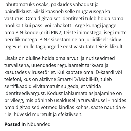
lahutamatuks osaks, pakkudes vabadust ja
paindlikkust. Siiski kaasneb selle mugavusega ka
vastutus. Oma digitaalset identiteeti tuleb hoida sama
hoolikalt kui passi või rahakotti. Ärge kunagi jagage
oma PIN-koode (eriti PIN2) teiste inimestega, isegi mitte
pereliikmetega. PIN2 sisestamine on juriidiliselt siduv
tegevus, mille tagajärgede eest vastutate teie isiklikult.
Lisaks on oluline hoida oma arvuti ja nutiseadmed
turvalisena, uuendades regulaarselt tarkvara ja
kasutades viirusetõrjet. Kui kaotate oma ID-kaardi või
telefoni, kus on aktiivne Smart-ID/Mobiil-ID, tuleb
sertifikaadid viivitamatult sulgeda, et vältida
identiteedivargust. Kodust lahkumata asjaajamine on
privileeg, mis põhineb usaldusel ja turvalisusel – hoides
oma digitaalsed võtmed kindlas kohas, saate nautida e-
riigi hüvesid muretult ja efektiivselt.
Posted in
Nõuanded