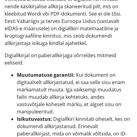
nende käsikirjalise allkirja skaneeritud pilt, mis on
kleebitud Wordi või PDF-dokumenti. See ei ole tõsi.
Eesti Vabariigis ja terves Euroopa Liidus (vastavalt
eIDAS-e määrusele) on digiallkiri matemaatiline ja
krüptograafiline kinnitus, mis seob dokumendi
allkirjastaja isikuga kindlal ajahetkel.
Digiallkirjal on paberallkirjaga võrreldes mitmeid
eeliseid:
Muutumatuse garantii:
Kui dokument on
digitaalselt allkirjastatud, ei saa selle sisu enam
märkamatult muuta. Iga väiksemgi muudatus
failis muudab allkirja kehtetuks, andes
vastuvõtjale koheselt märku, et algset sisu on
manipuleeritud.
Isikutuvastus:
Digiallkiri kinnitab üheselt, kes on
dokumendi allkirjastanud. Erinevalt
paberallkirjast, mida on võimalik võltsida, on ID-