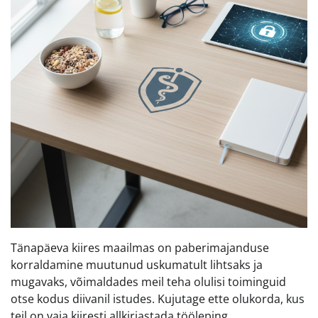
Tänapäeva kiires maailmas on paberimajanduse
korraldamine muutunud uskumatult lihtsaks ja
mugavaks, võimaldades meil teha olulisi toiminguid
otse kodus diivanil istudes. Kujutage ette olukorda, kus
teil on vaja kiiresti allkirjastada tööleping,