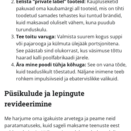
Eelista “private label” tooteid:
Kaupluseketid
pakuvad oma kaubamärgi all tooteid, mis on tihti
toodetud samades tehastes kui tuntud brändid,
kuid maksavad oluliselt vähem, kuna puudub
turunduskulu.
Tee toitu varuga:
Valmista suurem kogus suppi
või pajarooga ja külmuta ülejääk portsjonitena.
See päästab sind olukorrast, kus väsimuse tõttu
haarad kalli poolfabrikaadi järele.
Ära mine poodi tühja kõhuga:
See on vana tõde,
kuid teaduslikult tõestatud. Näljane inimene teeb
rohkem impulsiivseid ja ebatervislikke valikuid.
Püsikulude ja lepingute
revideerimine
Me harjume oma igakuiste arvetega ja peame neid
paratamatuseks, kuid sageli maksame teenuste eest