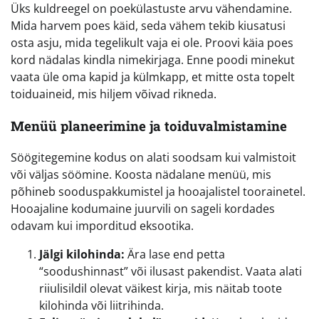
Üks kuldreegel on poekülastuste arvu vähendamine.
Mida harvem poes käid, seda vähem tekib kiusatusi
osta asju, mida tegelikult vaja ei ole. Proovi käia poes
kord nädalas kindla nimekirjaga. Enne poodi minekut
vaata üle oma kapid ja külmkapp, et mitte osta topelt
toiduaineid, mis hiljem võivad rikneda.
Menüü planeerimine ja toiduvalmistamine
Söögitegemine kodus on alati soodsam kui valmistoit
või väljas söömine. Koosta nädalane menüü, mis
põhineb sooduspakkumistel ja hooajalistel toorainetel.
Hooajaline kodumaine juurvili on sageli kordades
odavam kui imporditud eksootika.
Jälgi kilohinda:
Ära lase end petta
“soodushinnast” või ilusast pakendist. Vaata alati
riiulisildil olevat väikest kirja, mis näitab toote
kilohinda või liitrihinda.