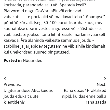
koristada, parandada asju või õpetada keeli?
Platvormid nagu GoWorkaBit või erinevad
vabakutseliste portaalid võimaldavad teha “tööampse”
põhitöö kõrvalt. Isegi 50–100 eurot lisaraha kuus, mis
suunatakse otse investeeringutesse või säästudesse,
võib aastate jooksul tänu liitintressile märkimisväärselt
kasvada. Ära alahinda väikeste sammude jõudu –
stabiilne ja järjepidev tegutsemine viib sihile kindlamalt
kui ühekordsed suured pingutused.
Posted in
Nõuanded
Navigeerimine
Previous:
Next:
Digiturunduse ABC: kuidas
Raha otsas? Praktilised
jõuda edukalt uute
nipid, kuidas enne palka
klientideni?
raha saada