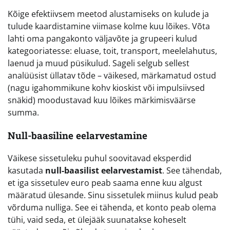
Kõige efektiivsem meetod alustamiseks on kulude ja
tulude kaardistamine viimase kolme kuu lõikes. Võta
lahti oma pangakonto väljavõte ja grupeeri kulud
kategooriatesse: eluase, toit, transport, meelelahutus,
laenud ja muud püsikulud. Sageli selgub sellest
analüüsist üllatav tõde – väikesed, märkamatud ostud
(nagu igahommikune kohv kioskist või impulsiivsed
snäkid) moodustavad kuu lõikes märkimisväärse
summa.
Null-baasiline eelarvestamine
Väikese sissetuleku puhul soovitavad eksperdid
kasutada
null-baasilist eelarvestamist
. See tähendab,
et iga sissetulev euro peab saama enne kuu algust
määratud ülesande. Sinu sissetulek miinus kulud peab
võrduma nulliga. See ei tähenda, et konto peab olema
tühi, vaid seda, et ülejääk suunatakse koheselt