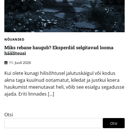
NÕUANDED
Miks rebane haugub? Eksperdid selgitavad looma
häälitsusi
11. Juuli 2026
Kui olete kunagi hilisõhtusel jalutuskäigul või kodus
akna taga kuulnud ootamatut, kiledat ja justkui koera
haukumist meenutavat heli, võib see esialgu segadusse
ajada. Eriti linnades […]
Otsi
Otsi