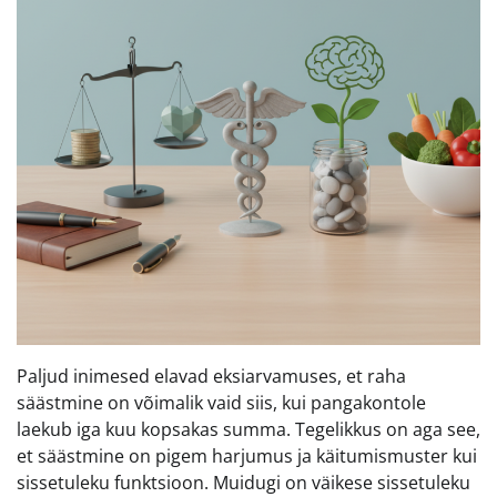
Paljud inimesed elavad eksiarvamuses, et raha
säästmine on võimalik vaid siis, kui pangakontole
laekub iga kuu kopsakas summa. Tegelikkus on aga see,
et säästmine on pigem harjumus ja käitumismuster kui
sissetuleku funktsioon. Muidugi on väikese sissetuleku