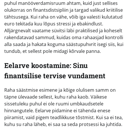
puhul manööverdamisruum ahtam, kuid just sellises
olukorras on finantsdistsipliin ja targad valikud kriitilise
tähtsusega. Kui raha on vähe, võib iga valesti kulutatud
euro tekitada kuu lõpus stressi ja ebakindlust.
Alljärgnevalt vaatame süvitsi läbi praktilised ja koheselt
rakendatavad sammud, kuidas oma rahaasjad kontrolli
alla saada ja hakata koguma säästupuhvrit isegi siis, kui
tundub, et sellest pole midagi kõrvale panna.
Eelarve koostamine: Sinu
finantsilise tervise vundament
Raha säästmise esimene ja kõige olulisem samm on
täpne ülevaade sellest, kuhu raha kaob. Väikese
sissetuleku puhul ei ole ruumi umbkaudsetele
hinnangutele. Eelarve pidamine ei tähenda enese
piiramist, vaid pigem teadlikkuse tõstmist. Kui sa ei tea,
kuhu su raha läheb, ei saa sa seda protsessi ka juhtida.