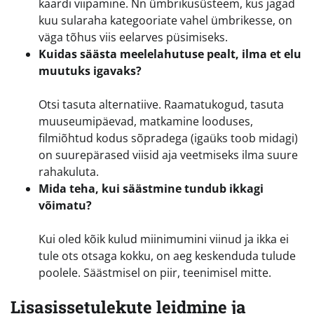
kaardi viipamine. Nn ümbrikusüsteem, kus jagad
kuu sularaha kategooriate vahel ümbrikesse, on
väga tõhus viis eelarves püsimiseks.
Kuidas säästa meelelahutuse pealt, ilma et elu
muutuks igavaks?
Otsi tasuta alternatiive. Raamatukogud, tasuta
muuseumipäevad, matkamine looduses,
filmiõhtud kodus sõpradega (igaüks toob midagi)
on suurepärased viisid aja veetmiseks ilma suure
rahakuluta.
Mida teha, kui säästmine tundub ikkagi
võimatu?
Kui oled kõik kulud miinimumini viinud ja ikka ei
tule ots otsaga kokku, on aeg keskenduda tulude
poolele. Säästmisel on piir, teenimisel mitte.
Lisasissetulekute leidmine ja