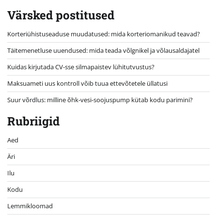
Värsked postitused
Korteriühistuseaduse muudatused: mida korteriomanikud teavad?
Täitemenetluse uuendused: mida teada võlgnikel ja võlausaldajatel
Kuidas kirjutada CV-sse silmapaistev lühitutvustus?
Maksuameti uus kontroll võib tuua ettevõtetele üllatusi
Suur võrdlus: milline õhk-vesi-soojuspump kütab kodu parimini?
Rubriigid
Aed
Äri
Ilu
Kodu
Lemmikloomad