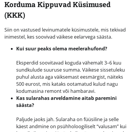
Korduma Kippuvad Küsimused
(KKK)
Siin on vastused levinumatele küsimustele, mis tekivad
inimestel, kes soovivad väikese eelarvega säästa.
Kui suur peaks olema meelerahufond?
Eksperdid soovitavad koguda vähemalt 3–6 kuu
sundkulude suuruse summa. Väikese sissetuleku
puhul alusta aga väiksemast eesmärgist, näiteks
500 eurost, mis kataks ootamatud kulud nagu
kodumasina remont või hambaravi.
Kas sularahas arveldamine aitab paremini
säästa?
Paljude jaoks jah. Sularaha on füüsiline ja selle
käest andmine on psühholoogiliselt “valusam” kui