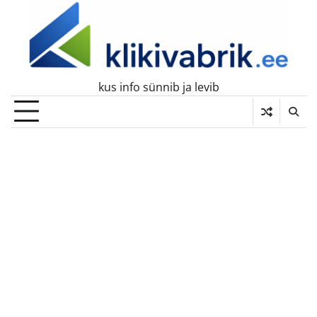
Skip
to
content
kus info sünnib ja levib