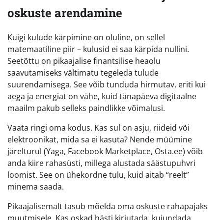
oskuste arendamine
Kuigi kulude kärpimine on oluline, on sellel
matemaatiline piir – kulusid ei saa kärpida nullini.
Seetõttu on pikaajalise finantsilise heaolu
saavutamiseks vältimatu tegeleda tulude
suurendamisega. See võib tunduda hirmutav, eriti kui
aega ja energiat on vähe, kuid tänapäeva digitaalne
maailm pakub selleks paindlikke võimalusi.
Vaata ringi oma kodus. Kas sul on asju, riideid või
elektroonikat, mida sa ei kasuta? Nende müümine
järelturul (Yaga, Facebook Marketplace, Osta.ee) võib
anda kiire rahasüsti, millega alustada säästupuhvri
loomist. See on ühekordne tulu, kuid aitab “reelt”
minema saada.
Pikaajalisemalt tasub mõelda oma oskuste rahapajaks
muutmisele. Kas oskad hästi kirjutada, kujundada,