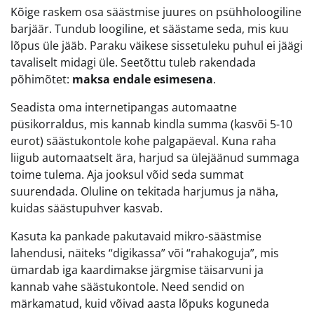
Kõige raskem osa säästmise juures on psühholoogiline
barjäär. Tundub loogiline, et säästame seda, mis kuu
lõpus üle jääb. Paraku väikese sissetuleku puhul ei jäägi
tavaliselt midagi üle. Seetõttu tuleb rakendada
põhimõtet:
maksa endale esimesena
.
Seadista oma internetipangas automaatne
püsikorraldus, mis kannab kindla summa (kasvõi 5-10
eurot) säästukontole kohe palgapäeval. Kuna raha
liigub automaatselt ära, harjud sa ülejäänud summaga
toime tulema. Aja jooksul võid seda summat
suurendada. Oluline on tekitada harjumus ja näha,
kuidas säästupuhver kasvab.
Kasuta ka pankade pakutavaid mikro-säästmise
lahendusi, näiteks “digikassa” või “rahakoguja”, mis
ümardab iga kaardimakse järgmise täisarvuni ja
kannab vahe säästukontole. Need sendid on
märkamatud, kuid võivad aasta lõpuks koguneda