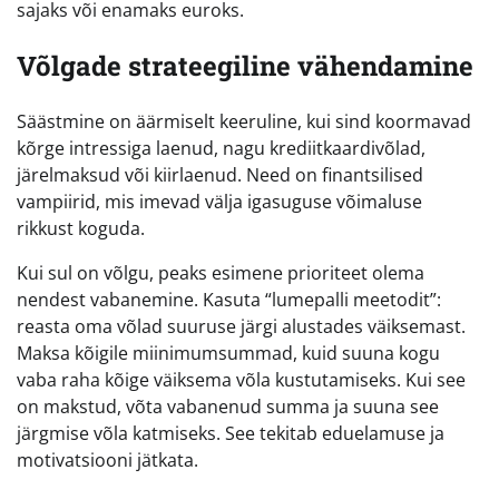
sajaks või enamaks euroks.
Võlgade strateegiline vähendamine
Säästmine on äärmiselt keeruline, kui sind koormavad
kõrge intressiga laenud, nagu krediitkaardivõlad,
järelmaksud või kiirlaenud. Need on finantsilised
vampiirid, mis imevad välja igasuguse võimaluse
rikkust koguda.
Kui sul on võlgu, peaks esimene prioriteet olema
nendest vabanemine. Kasuta “lumepalli meetodit”:
reasta oma võlad suuruse järgi alustades väiksemast.
Maksa kõigile miinimumsummad, kuid suuna kogu
vaba raha kõige väiksema võla kustutamiseks. Kui see
on makstud, võta vabanenud summa ja suuna see
järgmise võla katmiseks. See tekitab eduelamuse ja
motivatsiooni jätkata.