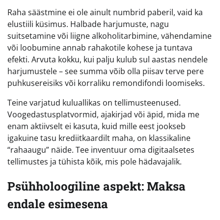
Raha säästmine ei ole ainult numbrid paberil, vaid ka
elustiili küsimus. Halbade harjumuste, nagu
suitsetamine või liigne alkoholitarbimine, vähendamine
või loobumine annab rahakotile kohese ja tuntava
efekti. Arvuta kokku, kui palju kulub sul aastas nendele
harjumustele – see summa võib olla piisav terve pere
puhkusereisiks või korraliku remondifondi loomiseks.
Teine varjatud kuluallikas on tellimusteenused.
Voogedastusplatvormid, ajakirjad või äpid, mida me
enam aktiivselt ei kasuta, kuid mille eest jookseb
igakuine tasu krediitkaardilt maha, on klassikaline
“rahaaugu” näide. Tee inventuur oma digitaalsetes
tellimustes ja tühista kõik, mis pole hädavajalik.
Psühholoogiline aspekt: Maksa
endale esimesena