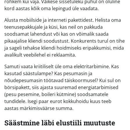
rohkem kui vaja. Väikese sissetuleku puhul on oluline
kord aastas kõik oma lepingud üle vaadata.
Alusta mobiilside ja interneti pakettidest. Helista oma
teenusepakkujale ja küsi, kas neil on pakkuda
soodsamat lahendust või kas on võimalik saada
pikaajalise kliendi soodustust. Konkurents turul on tihe
ja sageli tehakse kliendi hoidmiseks eripakkumisi, mida
avalikult veebilehel ei reklaamita.
Samuti vaata kriitiliselt üle oma elektritarbimine. Kas
kasutad säästulampe? Kas pesumasin ja
nõudepesumasin töötavad täiskoormusel? Kui sul on
börsipakett, siis ajasta suuremad energiatarbimised
(pesu pesemine, boileri kütmine) soodsamatele
tundidele. Isegi paar eurot kokkuhoidu kuus teeb
aastas märkimisväärse summa.
Säästmine läbi elustiili muutuste