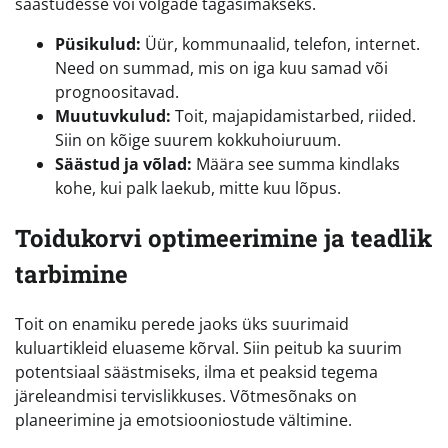
säästudesse või võlgade tagasimakseks.
Püsikulud:
Üür, kommunaalid, telefon, internet.
Need on summad, mis on iga kuu samad või
prognoositavad.
Muutuvkulud:
Toit, majapidamistarbed, riided.
Siin on kõige suurem kokkuhoiuruum.
Säästud ja võlad:
Määra see summa kindlaks
kohe, kui palk laekub, mitte kuu lõpus.
Toidukorvi optimeerimine ja teadlik
tarbimine
Toit on enamiku perede jaoks üks suurimaid
kuluartikleid eluaseme kõrval. Siin peitub ka suurim
potentsiaal säästmiseks, ilma et peaksid tegema
järeleandmisi tervislikkuses. Võtmesõnaks on
planeerimine ja emotsiooniostude vältimine.