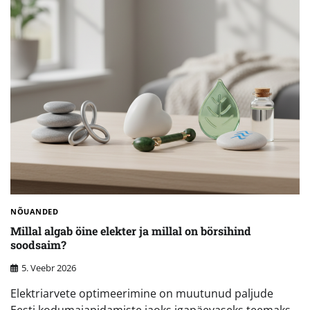
NÕUANDED
Millal algab öine elekter ja millal on börsihind
soodsaim?
5. Veebr 2026
Elektriarvete optimeerimine on muutunud paljude
Eesti kodumajapidamiste jaoks igapäevaseks teemaks,