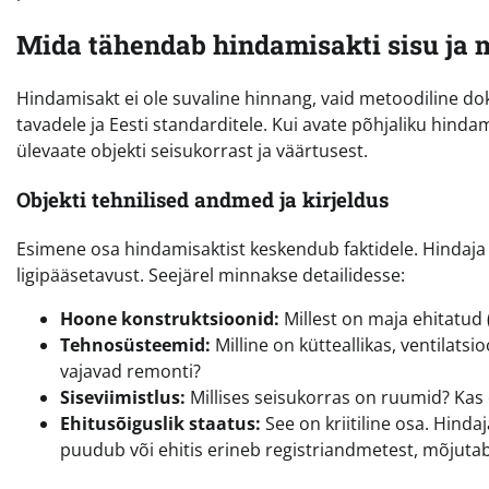
Mida tähendab hindamisakti sisu ja m
Hindamisakt ei ole suvaline hinnang, vaid metoodiline d
tavadele ja Eesti standarditele. Kui avate põhjaliku hindami
ülevaate objekti seisukorrast ja väärtusest.
Objekti tehnilised andmed ja kirjeldus
Esimene osa hindamisaktist keskendub faktidele. Hindaja k
ligipääsetavust. Seejärel minnakse detailidesse:
Hoone konstruktsioonid:
Millest on maja ehitatud 
Tehnosüsteemid:
Milline on kütteallikas, ventilats
vajavad remonti?
Siseviimistlus:
Millises seisukorras on ruumid? Kas 
Ehitusõiguslik staatus:
See on kriitiline osa. Hinda
puudub või ehitis erineb registriandmetest, mõjutab