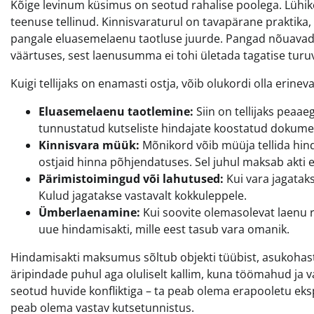
Kõige levinum küsimus on seotud rahalise poolega. Lühike 
teenuse tellinud. Kinnisvaraturul on tavapärane praktika, e
pangale eluasemelaenu taotluse juurde. Pangad nõuavad k
väärtuses, sest laenusumma ei tohi ületada tagatise turu
Kuigi tellijaks on enamasti ostja, võib olukordi olla erineva
Eluasemelaenu taotlemine:
Siin on tellijaks peaae
tunnustatud kutseliste hindajate koostatud dokume
Kinnisvara müük:
Mõnikord võib müüja tellida hind
ostjaid hinna põhjendatuses. Sel juhul maksab akti 
Pärimistoimingud või lahutused:
Kui vara jagataks
Kulud jagatakse vastavalt kokkuleppele.
Ümberlaenamine:
Kui soovite olemasolevat laenu r
uue hindamisakti, mille eest tasub vara omanik.
Hindamisakti maksumus sõltub objekti tüübist, asukohast
äripindade puhul aga oluliselt kallim, kuna töömahud ja v
seotud huvide konfliktiga – ta peab olema erapooletu ekspe
peab olema vastav kutsetunnistus.