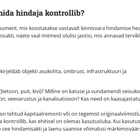
ida hindaja kontrollib?
okument, mis koostatakse vastavalt kinnisvara hindamise he
sakti, näete seal mitmeid olulisi jaotisi, mis annavad tervikl
irjeldab objekti asukohta, ümbrust, infrastruktuuri ja
(betoon, puit, kivi)? Milline on katuse ja vundamendi seisuk
ioon, veevarustus ja kanalisatsioon? Kas need on kaasajastat
on tehtud kapitaalremonti või on tegemist originaalviimistl
ja kontrollib, kas ehitisel on olemas kasutusluba. Kui kasutu
 see hindamisakti ja laenu saamise võimalusi märkimisväärs