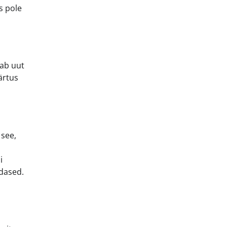
es pole
uab uut
ärtus
 see,
i
ldased.