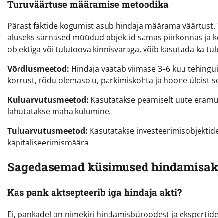
Turuväärtuse määramise metoodika
Pärast faktide kogumist asub hindaja määrama väärtust. T
aluseks sarnased müüdud objektid samas piirkonnas ja kor
objektiga või tulutoova kinnisvaraga, võib kasutada ka tu
Võrdlusmeetod:
Hindaja vaatab viimase 3–6 kuu tehinguid
korrust, rõdu olemasolu, parkimiskohta ja hoone üldist s
Kuluarvutusmeetod:
Kasutatakse peamiselt uute eramute
lahutatakse maha kulumine.
Tuluarvutusmeetod:
Kasutatakse investeerimisobjektide 
kapitaliseerimismäära.
Sagedasemad küsimused hindamisakt
Kas pank aktsepteerib iga hindaja akti?
Ei, pankadel on nimekiri hindamisbüroodest ja ekspertide