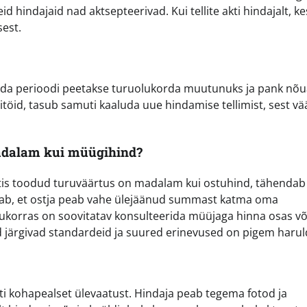
id hindajaid nad aktsepteerivad. Kui tellite akti hindajalt, k
sest.
seda perioodi peetakse turuolukorda muutunuks ja pank nõ
töid, tasub samuti kaaluda uue hindamise tellimist, sest vä
madalam kui müügihind?
aktis toodud turuväärtus on madalam kui ostuhind, tähendab
ndab, et ostja peab vahe ülejäänud summast katma oma
ukorras on soovitatav konsulteerida müüjaga hinna osas võ
ad järgivad standardeid ja suured erinevused on pigem haru
ati kohapealset ülevaatust. Hindaja peab tegema fotod ja