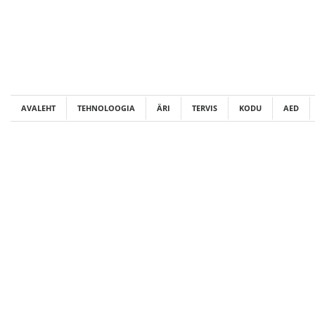
Skip
to
content
AVALEHT
TEHNOLOOGIA
ÄRI
TERVIS
KODU
AED