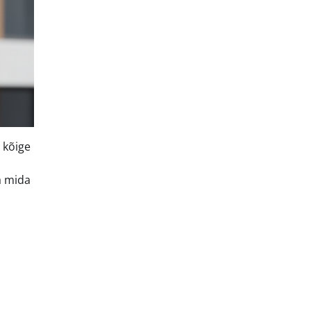
 kõige
a mida