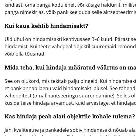
kindlasti oma panga kodulehelt või küsige haldurilt, millise
panga nimekirjas, võib pank keelduda selle aktsepteerimi
Kui kaua kehtib hindamisakt?
Üldjuhul on hindamisakti kehtivusaeg 3–6 kuud. Pärast 
hindamist. Kui teete vahepeal objektil suuremaid remondi
võib olla tõusnud.
Mida teha, kui hindaja määratud väärtus on 
See on olukord, mis tekitab palju pingeid. Kui hindamis
et pank annab laenu vaid hindamisakti alusel. See tähe
vahenditest (omafinantseeringu suurendamine). Selles ol
küsida teise hindaja arvamust, kuid arvestage, et hindaj
Kas hindaja peab alati objektile kohale tulema?
Jah, kvaliteetne ja pankadele sobiv hindamisakt nõuab al