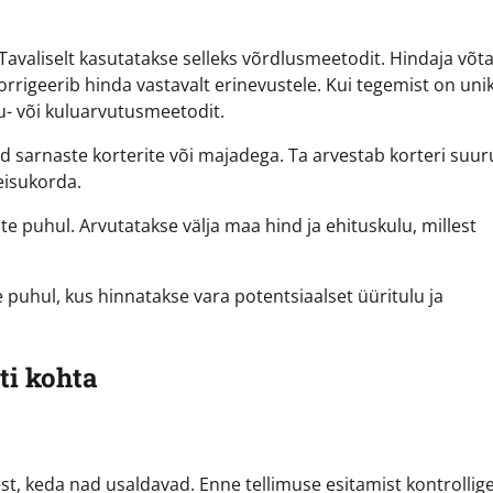
avaliselt kasutatakse selleks võrdlusmeetodit. Hindaja võt
rigeerib hinda vastavalt erinevustele. Kui tegemist on uni
lu- või kuluarvutusmeetodit.
 sarnaste korterite või majadega. Ta arvestab korteri suur
eisukorda.
 puhul. Arvutatakse välja maa hind ja ehituskulu, millest
puhul, kus hinnatakse vara potentsiaalset üüritulu ja
i kohta
st, keda nad usaldavad. Enne tellimuse esitamist kontrollig