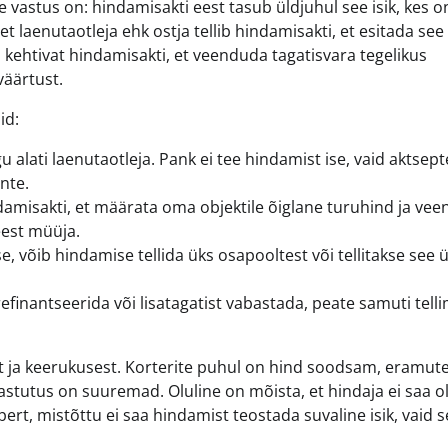
vastus on: hindamisakti eest tasub üldjuhul see isik, kes o
t laenutaotleja ehk ostja tellib hindamisakti, et esitada see
ehtivat hindamisakti, et veenduda tagatisvara tegelikus
väärtust.
id:
gu alati laenutaotleja. Pank ei tee hindamist ise, vaid aktsept
nte.
amisakti, et määrata oma objektile õiglane turuhind ja vee
eest müüja.
e, võib hindamise tellida üks osapooltest või tellitakse see ü
efinantseerida või lisatagatist vabastada, peate samuti tell
 ja keerukusest. Korterite puhul on hind soodsam, eramute
astutus on suuremad. Oluline on mõista, et hindaja ei saa ol
rt, mistõttu ei saa hindamist teostada suvaline isik, vaid s