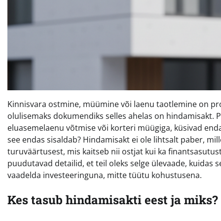
Kinnisvara ostmine, müümine või laenu taotlemine on prot
olulisemaks dokumendiks selles ahelas on hindamisakt. 
eluasemelaenu võtmise või korteri müügiga, küsivad endal
see endas sisaldab? Hindamisakt ei ole lihtsalt paber, mil
turuväärtusest, mis kaitseb nii ostjat kui ka finantsasutust
puudutavad detailid, et teil oleks selge ülevaade, kuidas 
vaadelda investeeringuna, mitte tüütu kohustusena.
Kes tasub hindamisakti eest ja miks?