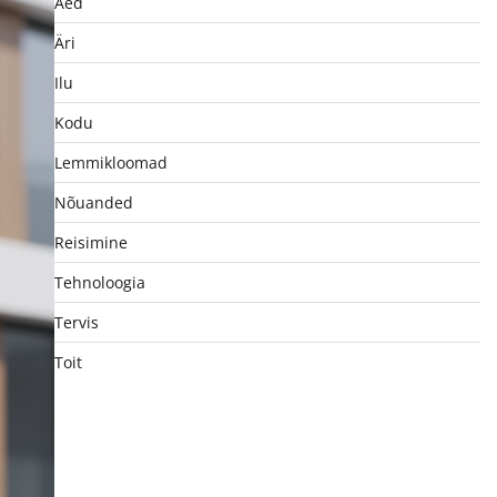
Aed
Äri
Ilu
Kodu
Lemmikloomad
Nõuanded
Reisimine
Tehnoloogia
Tervis
Toit