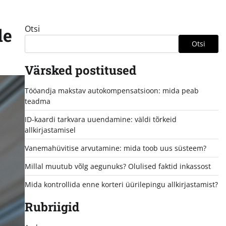
Otsi
le
Otsi
Värsked postitused
Tööandja makstav autokompensatsioon: mida peab
teadma
ID-kaardi tarkvara uuendamine: väldi tõrkeid
allkirjastamisel
Vanemahüvitise arvutamine: mida toob uus süsteem?
Millal muutub võlg aegunuks? Olulised faktid inkassost
Mida kontrollida enne korteri üürilepingu allkirjastamist?
Rubriigid