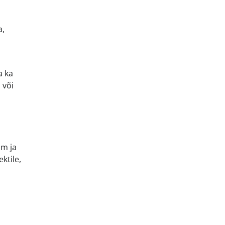
a,
a ka
 või
um ja
ktile,