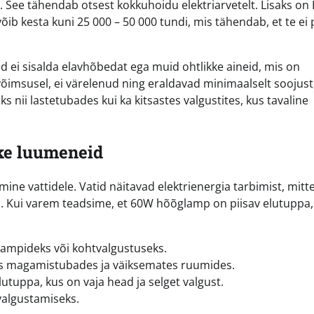
. See tähendab otsest kokkuhoidu elektriarvetelt. Lisaks on
õib kesta kuni 25 000 – 50 000 tundi, mis tähendab, et te ei
nid ei sisalda elavhõbedat ega muid ohtlikke aineid, mis on
võimsusel, ei värelenud ning eraldavad minimaalselt soojust
nii lastetubades kui ka kitsastes valgustites, kus tavaline
.
ke luumeneid
ine vattidele. Vatid näitavad elektrienergia tarbimist, mitt
. Kui varem teadsime, et 60W hõõglamp on piisav elutuppa, 
ampideks või kohtvalgustuseks.
ks magamistubades ja väiksemates ruumides.
lutuppa, kus on vaja head ja selget valgust.
algustamiseks.