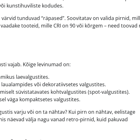
või kunstihuviliste kodudes.
ärvid tunduvad “räpased”. Soovitatav on valida pirnid, mil
, vaadake tooteid, mille CRI on 90 või kõrgem – need toovad
usti vajab. Kõige levinumad on:
mikus laevalgustites.
laualampides või dekoratiivsetes valgustites.
iselt süvistatavates kohtvalgustites (spot-valgustites).
sel väga kompaktsetes valgustites.
ustis varju või on ta nähtav? Kui pirn on nähtav, eelistage
mis näevad välja nagu vanad retro-pirnid, kuid pakuvad