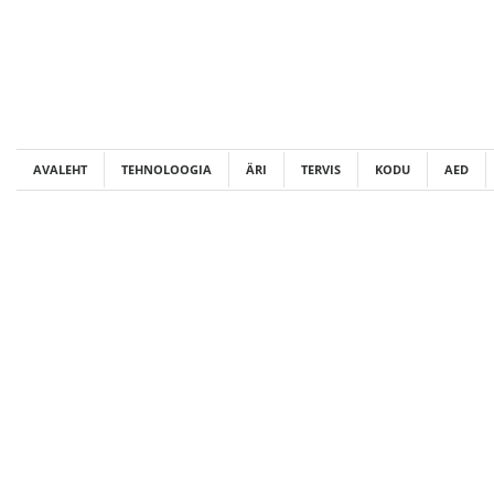
Skip
to
content
AVALEHT
TEHNOLOOGIA
ÄRI
TERVIS
KODU
AED