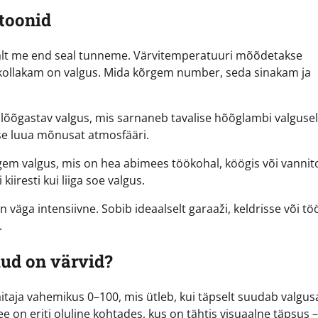
toonid
valt me end seal tunneme. Värvitemperatuuri mõõdetakse
 kollakam on valgus. Mida kõrgem number, seda sinakam ja
 lõõgastav valgus, mis sarnaneb tavalise hõõglambi valgusel
se luua mõnusat atmosfääri.
em valgus, mis on hea abimees töökohal, köögis või vannit
iiresti kui liiga soe valgus.
väga intensiivne. Sobib ideaalselt garaaži, keldrisse või tö
.
uud on värvid?
taja vahemikus 0–100, mis ütleb, kui täpselt suudab valgusa
 on eriti oluline kohtades, kus on tähtis visuaalne täpsus –