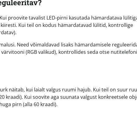
eguleeritav?
Kui proovite tavalist LED-pirni kasutada hämardatava lülitig
resti. Kui teil on kodus hämardatavad lülitid, kontrollige
datav).
malusi. Need võimaldavad lisaks hämardamisele reguleerid
värvitooni (RGB valikud), kontrollides seda otse nutitelefoni
rk näitab, kui laialt valgus ruumi hajub. Kui teil on suur ru
120 kraadi). Kui soovite aga suunata valgust konkreetsele obje
ihuga pirn (alla 60 kraadi).