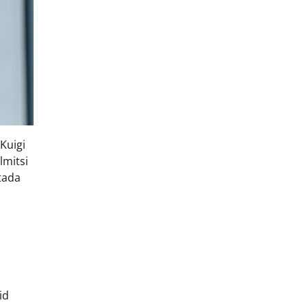
 Kuigi
lmitsi
tada
id