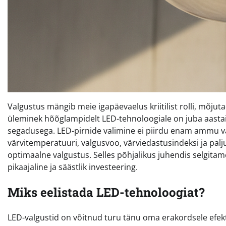
Valgustus mängib meie igapäevaelus kriitilist rolli, mõjut
üleminek hõõglampidelt LED-tehnoloogiale on juba aastaid
segadusega. LED-pirnide valimine ei piirdu enam ammu va
värvitemperatuuri, valgusvoo, värviedastusindeksi ja pal
optimaalne valgustus. Selles põhjalikus juhendis selgitam
pikaajaline ja säästlik investeering.
Miks eelistada LED-tehnoloogiat?
LED-valgustid on võitnud turu tänu oma erakordsele efe