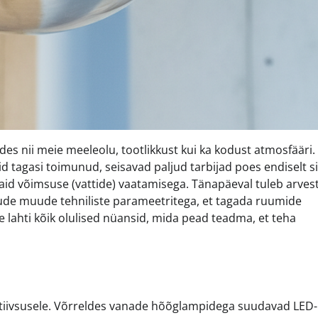
ades nii meie meeleolu, tootlikkust kui ka kodust atmosfääri.
 tagasi toimunud, seisavad paljud tarbijad poes endiselt si
id võimsuse (vattide) vaatamisega. Tänapäeval tuleb arves
jude muude tehniliste parameetritega, et tagada ruumide
e lahti kõik olulised nüansid, mida pead teadma, et teha
ktiivsusele. Võrreldes vanade hõõglampidega suudavad LED-