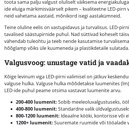
toota sama palju valgust oluliselt väiksema energiakuluga
ide eluiga märkimisväärselt pikem – kvaliteetne LED-pirn v
neid vahetama aastaid, mõnikord isegi aastakümneid.
Teine oluline eelis on vastupidavus ja turvalisus. LED-pir
tavalised säästupirnide puhul. Nad süttivad koheselt täis
vähendab tuleohtu ja teeb nende kasutamise turvalisemaks 
hõõglamp võiks üle kuumeneda ja plastikdetaile sulatada
Valgusvoog: unustage vatid ja vaada
Kõige levinum viga LED-pirni valimisel on jätkuv keskendum
valguse hulka. Valguse hulka mõõdetakse luumenites (lm)
LED-ide puhul peame otsima vastavat luumenite arvu.
200-400 luumenit:
Sobib meeleoluvalgustuseks, ööl
400-800 luumenit:
Standardne valik üldvalgustuse
800-1200 luumenit:
Ideaalne kööki, kontorisse või e
1200+ luumenit:
Suuremate ruumide või tööalade v