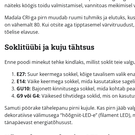
näiteks köögis toidu valmistamisel, vannitoas meikimisel 
Madala CRI-ga pirn muudab ruumi tuhmiks ja elutuks, kus v
on vähemalt 80. Kui otsite aga tipptasemel värvitruudust
tõelise elavuse.
Soklitüübi ja kuju tähtsus
Enne poodi minekut tehke kindlaks, millist soklit teie valg
E27:
Suur keermega sokkel, kõige tavalisem valik ena
E14:
Väike keermega sokkel, mida kasutatakse sageli 
GU10:
Bajonett-kinnitusega sokkel, mida kohtab peam
G9 või G4:
Väikesed tihvtidega soklid, mis on kasutu
Samuti pöörake tähelepanu pirni kujule. Kas pirn jääb valg
dekoratiivse välimusega “hõõgniit-LED-e” (filament LED), 
tänapäevast energiatõhusust.