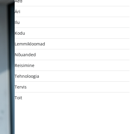
Aed
Äri
Ilu
Kodu
Lemmikloomad
Nõuanded
Reisimine
Tehnoloogia
Tervis
Toit