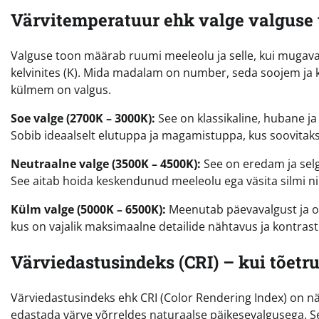
Värvitemperatuur ehk valge valguse 
Valguse toon määrab ruumi meeleolu ja selle, kui muga
kelvinites (K). Mida madalam on number, seda soojem ja
külmem on valgus.
Soe valge (2700K – 3000K):
See on klassikaline, hubane ja
Sobib ideaalselt elutuppa ja magamistuppa, kus soovitak
Neutraalne valge (3500K – 4500K):
See on eredam ja selg
See aitab hoida keskendunud meeleolu ega väsita silmi nii k
Külm valge (5000K – 6500K):
Meenutab päevavalgust ja on 
kus on vajalik maksimaalne detailide nähtavus ja kontrast
Värviedastusindeks (CRI) – kui tõetr
Värviedastusindeks ehk CRI (Color Rendering Index) on näi
edastada värve võrreldes naturaalse päikesevalgusega. See