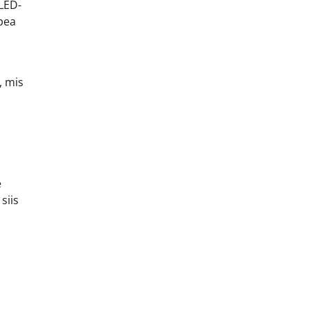
 LED-
 pea
, mis
e
siis