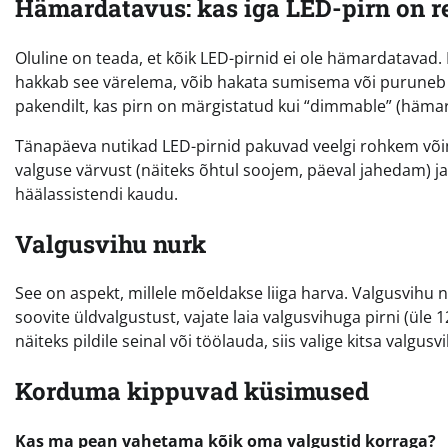
Hämardatavus: kas iga LED-pirn on r
Oluline on teada, et kõik LED-pirnid ei ole hämardatavad. 
hakkab see värelema, võib hakata sumisema või puruneb kii
pakendilt, kas pirn on märgistatud kui “dimmable” (hämar
Tänapäeva nutikad LED-pirnid pakuvad veelgi rohkem või
valguse värvust (näiteks õhtul soojem, päeval jahedam) ja 
häälassistendi kaudu.
Valgusvihu nurk
See on aspekt, millele mõeldakse liiga harva. Valgusvihu nu
soovite üldvalgustust, vajate laia valgusvihuga pirni (üle 
näiteks pildile seinal või töölauda, siis valige kitsa valgusv
Korduma kippuvad küsimused
Kas ma pean vahetama kõik oma valgustid korraga?