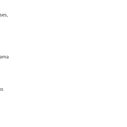
ses,
.
saama
ks