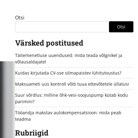
Otsi
Otsi
Värsked postitused
Täitemenetluse uuendused: mida teada võlgnikel ja
võlausaldajatel
Kuidas kirjutada CV-sse silmapaistev lühitutvustus?
Maksuameti uus kontroll võib tuua ettevõtetele üllatusi
Suur võrdlus: milline õhk-vesi-soojuspump kütab kodu
parimini?
Tööandja makstav autokompensatsioon: mida peab
teadma
Rubriigid