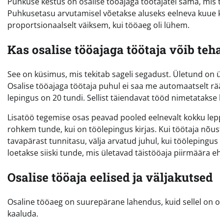
Puhkuse kestus on osalise tööajaga töötajatel sama, mis t
Puhkusetasu arvutamisel võetakse aluseks eelneva kuue 
proportsionaalselt väiksem, kui tööaeg oli lühem.
Kas osalise tööajaga töötaja võib teh
See on küsimus, mis tekitab sageli segadust. Ületund on ü
Osalise tööajaga töötaja puhul ei saa me automaatselt rää
lepingus on 20 tundi. Sellist täiendavat tööd nimetatakse 
Lisatöö tegemise osas peavad pooled eelnevalt kokku lep
rohkem tunde, kui on töölepingus kirjas. Kui töötaja nõ
tavapärast tunnitasu, välja arvatud juhul, kui töölepingus 
loetakse siiski tunde, mis ületavad täistööaja piirmäära e
Osalise tööaja eelised ja väljakutsed
Osaline tööaeg on suurepärane lahendus, kuid sellel on 
kaaluda.