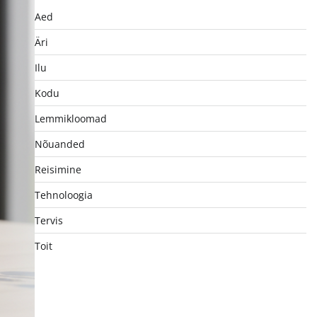
Aed
Äri
Ilu
Kodu
Lemmikloomad
Nõuanded
Reisimine
Tehnoloogia
Tervis
Toit