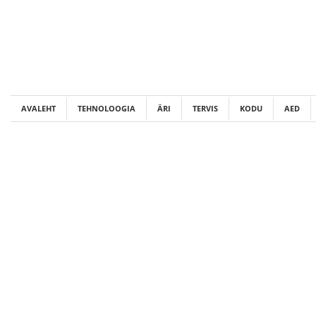
Skip
to
content
AVALEHT
TEHNOLOOGIA
ÄRI
TERVIS
KODU
AED