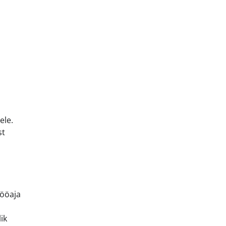
ele.
st
tööaja
ik