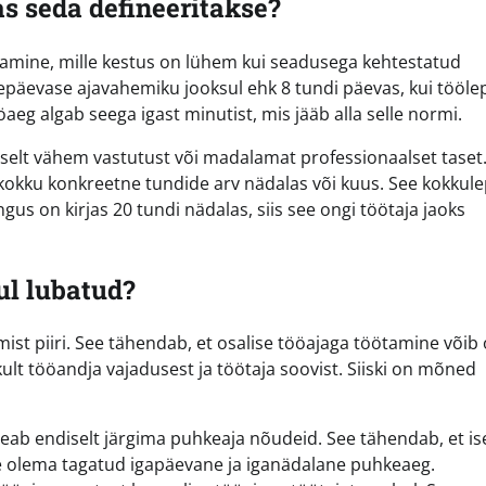
as seda defineeritakse?
tamine, mille kestus on lühem kui seadusega kehtestatud
mepäevase ajavahemiku jooksul ehk 8 tundi päevas, kui tööle
aeg algab seega igast minutist, mis jääb alla selle normi.
tselt vähem vastutust või madalamat professionaalset taset
e kokku konkreetne tundide arv nädalas või kuus. See kokkul
ngus on kirjas 20 tundi nädalas, siis see ongi töötaja jaoks
ul lubatud?
st piiri. See tähendab, et osalise tööajaga töötamine võib o
ikult tööandja vajadusest ja töötaja soovist. Siiski on mõned
eab endiselt järgima puhkeaja nõudeid. See tähendab, et ise
le olema tagatud igapäevane ja iganädalane puhkeaeg.