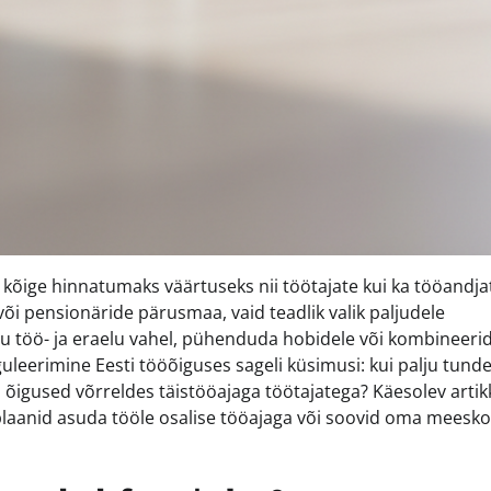
ige hinnatumaks väärtuseks nii töötajate kui ka tööandja
või pensionäride pärusmaa, vaid teadlik valik paljudele
lu töö- ja eraelu vahel, pühenduda hobidele või kombineeri
eguleerimine Eesti tööõiguses sageli küsimusi: kui palju tund
a õigused võrreldes täistööajaga töötajatega? Käesolev artik
 plaanid asuda tööle osalise tööajaga või soovid oma meesk