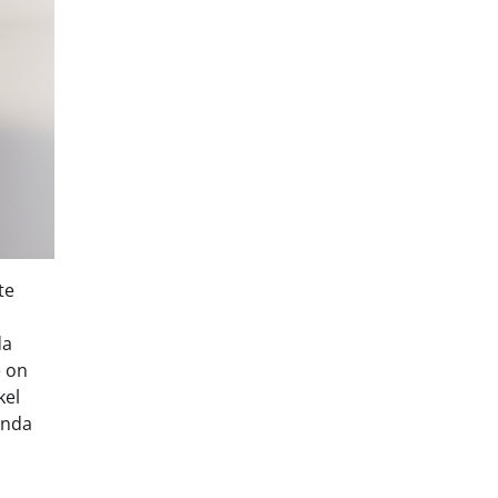
te
da
e on
kel
onda