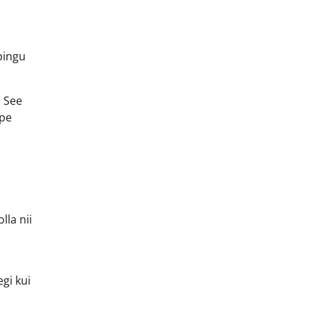
pingu
. See
epe
lla nii
gi kui