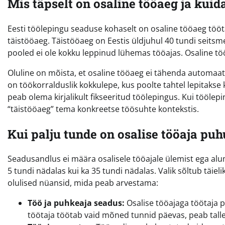
Mis täpselt on osaline tööaeg ja kuid
Eesti töölepingu seaduse kohaselt on osaline tööaeg töö
täistööaeg. Täistööaeg on Eestis üldjuhul 40 tundi seits
pooled ei ole kokku leppinud lühemas tööajas. Osaline töö
Oluline on mõista, et osaline tööaeg ei tähenda automaa
on töökorralduslik kokkulepe, kus poolte tahtel lepitaks
peab olema kirjalikult fikseeritud töölepingus. Kui töölepi
“täistööaeg” tema konkreetse töösuhte kontekstis.
Kui palju tunde on osalise tööaja puh
Seadusandlus ei määra osalisele tööajale ülemist ega alumi
5 tundi nädalas kui ka 35 tundi nädalas. Valik sõltub täiel
olulised nüansid, mida peab arvestama:
Töö ja puhkeaja seadus:
Osalise tööajaga töötaja p
töötaja töötab vaid mõned tunnid päevas, peab tal