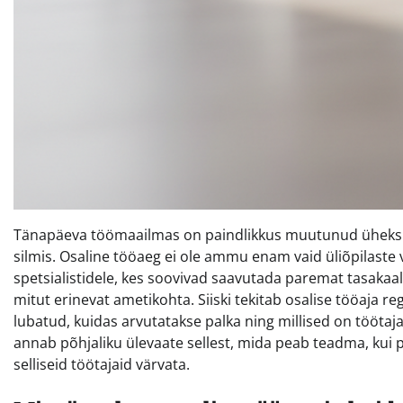
Tänapäeva töömaailmas on paindlikkus muutunud üheks kõ
silmis. Osaline tööaeg ei ole ammu enam vaid üliõpilaste 
spetsialistidele, kes soovivad saavutada paremat tasakaa
mitut erinevat ametikohta. Siiski tekitab osalise tööaja r
lubatud, kuidas arvutatakse palka ning millised on töötaj
annab põhjaliku ülevaate sellest, mida peab teadma, kui
selliseid töötajaid värvata.