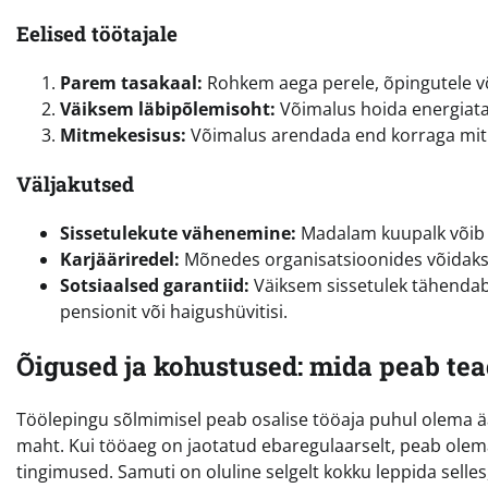
Eelised töötajale
Parem tasakaal:
Rohkem aega perele, õpingutele võ
Väiksem läbipõlemisoht:
Võimalus hoida energiatase
Mitmekesisus:
Võimalus arendada end korraga mit
Väljakutsed
Sissetulekute vähenemine:
Madalam kuupalk võib m
Karjääriredel:
Mõnedes organisatsioonides võidakse 
Sotsiaalsed garantiid:
Väiksem sissetulek tähendab
pensionit või haigushüvitisi.
Õigused ja kohustused: mida peab te
Töölepingu sõlmimisel peab osalise tööaja puhul olema ä
maht. Kui tööaeg on jaotatud ebaregulaarselt, peab olem
tingimused. Samuti on oluline selgelt kokku leppida selle