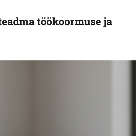
 teadma töökoormuse ja