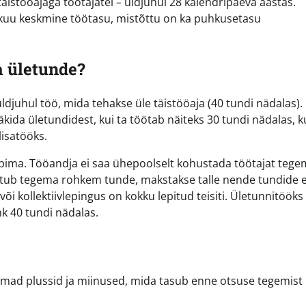
äistööajaga töötajatel – üldjuhul 28 kalendripäeva aastas.
kuu keskmine töötasu, mistõttu on ka puhkusetasu
a ületunde?
ldjuhul töö, mida tehakse üle täistööaja (40 tundi nädalas).
kida ületundidest, kui ta töötab näiteks 30 tundi nädalas, k
lisatööks.
pima. Tööandja ei saa ühepoolselt kohustada töötajat teg
ustub tegema rohkem tunde, makstakse talle nende tundide 
või kollektiivlepingus on kokku lepitud teisiti. Ületunnitööks
hk 40 tundi nädalas.
omad plussid ja miinused, mida tasub enne otsuse tegemist