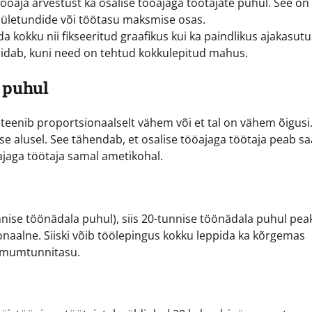
aja arvestust ka osalise tööajaga töötajate puhul. See on
si ületundide või töötasu maksmise osas.
a kokku nii fikseeritud graafikus kui ka paindlikus ajakasutu
täidab, kuni need on tehtud kokkulepitud mahus.
 puhul
 teenib proportsionaalselt vähem või et tal on vähem õigusi
e alusel. See tähendab, et osalise tööajaga töötaja peab 
ajaga töötaja samal ametikohal.
nnise töönädala puhul), siis 20-tunnise töönädala puhul pea
naalne. Siiski võib töölepingus kokku leppida ka kõrgemas
nimumtunnitasu.