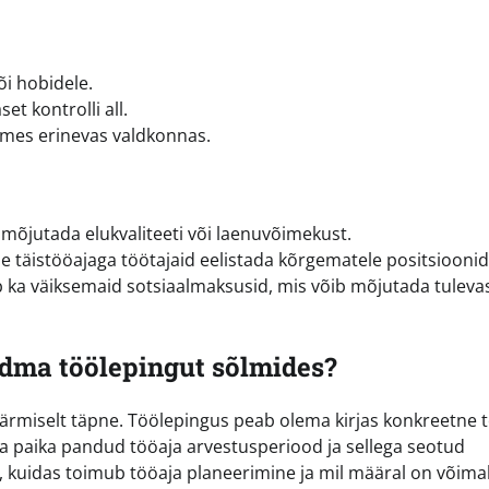
i hobidele.
t kontrolli all.
mes erinevas valdkonnas.
õjutada elukvaliteeti või laenuvõimekust.
täistööajaga töötajaid eelistada kõrgematele positsioonid
 ka väiksemaid sotsiaalmaksusid, mis võib mõjutada tuleva
adma töölepingut sõlmides?
ärmiselt täpne. Töölepingus peab olema kirjas konkreetne 
a paika pandud tööaja arvestusperiood ja sellega seotud
s, kuidas toimub tööaja planeerimine ja mil määral on võimal