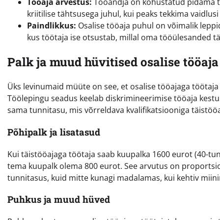
Tööaja arvestus:
Tööandja on kohustatud pidama töö
kriitilise tähtsusega juhul, kui peaks tekkima vaidlu
Paindlikkus:
Osalise tööaja puhul on võimalik leppid
kus töötaja ise otsustab, millal oma tööülesanded 
Palk ja muud hüvitised osalise tööaja
Üks levinumaid müüte on see, et osalise tööajaga töötaja
Töölepingu seadus keelab diskrimineerimise tööaja kestus
sama tunnitasu, mis võrreldava kvalifikatsiooniga täistöö
Põhipalk ja lisatasud
Kui täistööajaga töötaja saab kuupalka 1600 eurot (40-tu
tema kuupalk olema 800 eurot. See arvutus on proportsio
tunnitasus, kuid mitte kunagi madalamas, kui kehtiv mii
Puhkus ja muud hüved