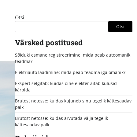
Otsi
Otsi
Värsked postitused
Sõiduki esmane registreerimine: mida peab autoomanik
teadma?
Elektriauto laadimine: mida peab teadma iga omanik?
Ekspert selgitab: kuidas öine elekter aitab kulusid
kärpida
Brutost netosse: kuidas kujuneb sinu tegelik kättesaadav
palk
Brutost netosse: kuidas arvutada välja tegelik
kättesaadav palk