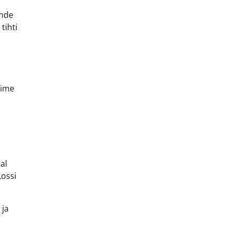
ende
tihti
nime
al
Lossi
 ja