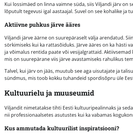
Kui lossimäed on linna vaimne süda, siis Viljandi järv on se
lõputult tegevusi igal aastaajal. Suvel on see kohalike ja 
Aktiivne puhkus järve ääres
Viljandi järve äärne on suurepäraselt välja arendatud. Siin 
sörkimiseks kui ka rattasõiduks. Järve ääres on ka hästi 
ja võimalus rentida paate või vesijalgrattaid. Aktiivsema
mis on suurepärane viis järve avastamiseks rahulikus te
Talvel, kui järv on jääs, muutub see aga uisutajate ja tali
sündmus, mis toob kokku tuhandeid spordisõpru üle Eest
Kultuurielu ja muuseumid
Viljandit nimetatakse tihti Eesti kultuuripealinnaks ja sed
nii professionaalsetes asutustes kui ka vabamas koguko
Kus ammutada kultuurilist inspiratsiooni?