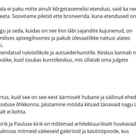
la ei paku mitte ainult kõrgetasemelisi etendusi, vaid ka n
ta. Soovitame piletid ette broneerida, kuna etendused on 
ugu ja seda, kuidas on see linn läbi sajandite kujunenud, on
ses apteegihoones ja pakub ülevaatlikke näitusi alates
i.
endatud naivistlikule ja autsaiderkunstile. Keskus kannab 
väike, kuid sisukas kunstikeskus, mis üllatab oma julgete
 Tartus, kuid see on see-eest äärmiselt hubane ja säilinud ehed
ja koduse õhkkonna. Jalutamine mööda kitsaid tänavaid nagu 
alt ei kohta.
kirik ja Pauluse kirik on mõlemad arhitektuuriliselt huvitavad
linnas mitmeid väikeseid galeriisid ja käsitööpoode, kus