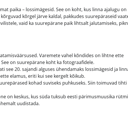
semat paika – lossimägesid. See on koht, kus linna ajalugu on
õrguvad kõrgel järve kaldal, pakkudes suurepäraseid vaat
ilistele, vaid ka suurepärane paik lihtsalt jalutamiseks, pikn
tamisväärsused. Varemete vahel kõndides on lihtne ette
l. See on suurepärane koht ka fotograafidele.
tati see 20. sajandi alguses ühendamaks lossimägesid ja linn
tte elamus, eriti kui see kergelt kõikub.
uurepärased kohad suviseks puhkuseks. Siin toimuvad tihti
ne on keskus, kus süda tuksub eesti pärimusmuusika rütmi
lähemalt uudistada.