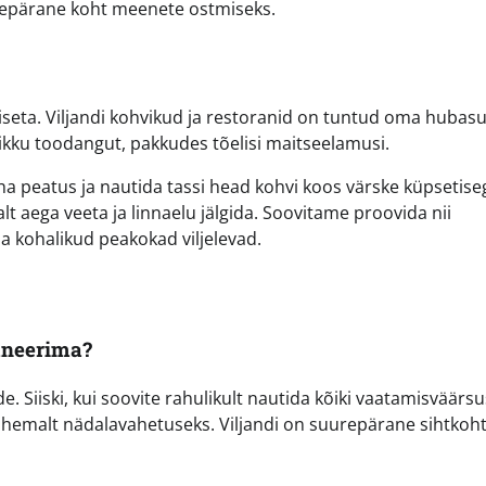
repärane koht meenete ostmiseks.
miseta. Viljandi kohvikud ja restoranid on tuntud oma hubasu
alikku toodangut, pakkudes tõelisi maitseelamusi.
eha peatus ja nautida tassi head kohvi koos värske küpsetise
t aega veeta ja linnaelu jälgida. Soovitame proovida nii
da kohalikud peakokad viljelevad.
laneerima?
e. Siiski, kui soovite rahulikult nautida kõiki vaatamisväärsu
vähemalt nädalavahetuseks. Viljandi on suurepärane sihtkoht