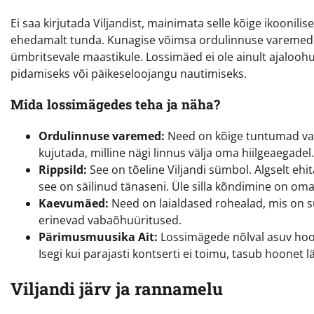
Ei saa kirjutada Viljandist, mainimata selle kõige ikoonili
ehedamalt tunda. Kunagise võimsa ordulinnuse varemed k
ümbritsevale maastikule. Lossimäed ei ole ainult ajaloohuv
pidamiseks või päikeseloojangu nautimiseks.
Mida lossimägedes teha ja näha?
Ordulinnuse varemed:
Need on kõige tuntumad vaa
kujutada, milline nägi linnus välja oma hiilgeaegade
Rippsild:
See on tõeline Viljandi sümbol. Algselt ehi
see on säilinud tänaseni. Üle silla kõndimine on omae
Kaevumäed:
Need on laialdased rohealad, mis on s
erinevad vabaõhuüritused.
Pärimusmuusika Ait:
Lossimägede nõlval asuv hoo
Isegi kui parajasti kontserti ei toimu, tasub hoonet 
Viljandi järv ja rannamelu