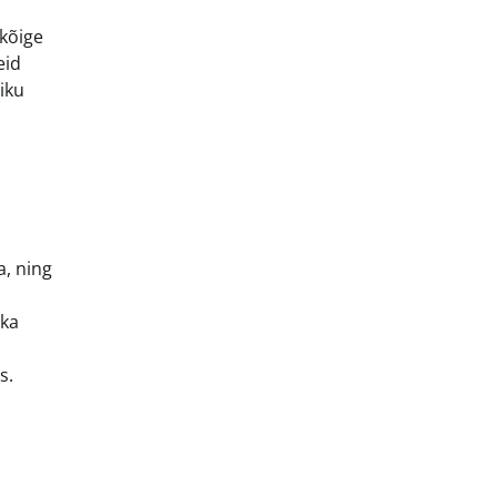
 kõige
eid
iku
a, ning
 ka
s.