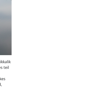
ikkalik
s teil
 kes
d,