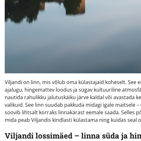
Viljandi on linn, mis võlub oma külastajaid koheselt. See ei
ajalugu, hingemattev loodus ja sügav kultuuriline atmosfää
nautida rahulikku jalutuskäiku järve kaldal või avastada 
valikuid. See linn suudab pakkuda midagi igale maitsele – o
soovib lihtsalt korraks linnakärast eemale saada. Selles 
mida peab Viljandis kindlasti külastama ning kuidas seal
Viljandi lossimäed – linna süda ja hi