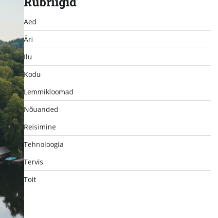
Rubriigid
Aed
Äri
Ilu
Kodu
Lemmikloomad
Nõuanded
Reisimine
Tehnoloogia
Tervis
Toit