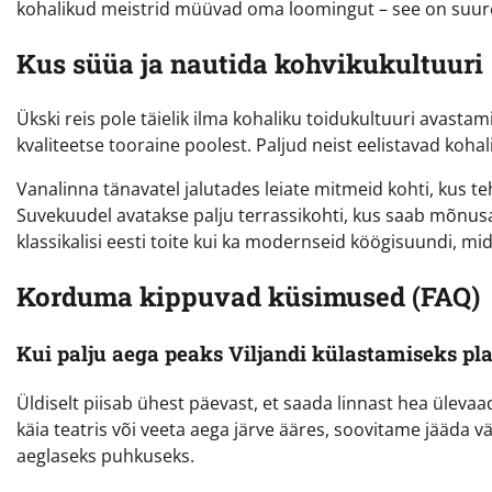
kohalikud meistrid müüvad oma loomingut – see on suu
Kus süüa ja nautida kohvikukultuuri
Ükski reis pole täielik ilma kohaliku toidukultuuri avasta
kvaliteetse tooraine poolest. Paljud neist eelistavad koh
Vanalinna tänavatel jalutades leiate mitmeid kohti, kus t
Suvekuudel avatakse palju terrassikohti, kus saab mõnusal
klassikalisi eesti toite kui ka modernseid köögisuundi, mi
Korduma kippuvad küsimused (FAQ)
Kui palju aega peaks Viljandi külastamiseks p
Üldiselt piisab ühest päevast, et saada linnast hea ülevaad
käia teatris või veeta aega järve ääres, soovitame jääda 
aeglaseks puhkuseks.