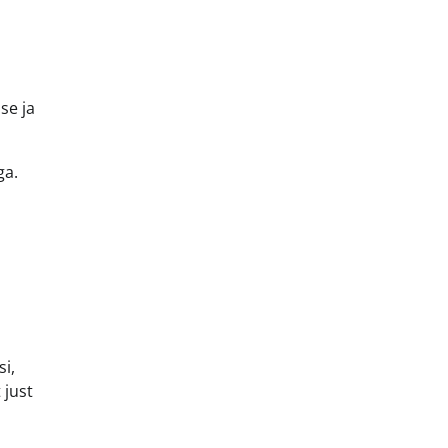
se ja
ga.
si,
 just