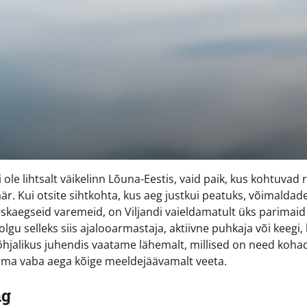
 ole lihtsalt väikelinn Lõuna-Eestis, vaid paik, kus kohtuvad r
r. Kui otsite sihtkohta, kus aeg justkui peatuks, võimaldade
keskaegseid varemeid, on Viljandi vaieldamatult üks parimaid
lgu selleks siis ajalooarmastaja, aktiivne puhkaja või keegi,
põhjalikus juhendis vaatame lähemalt, millised on need koha
 oma vaba aega kõige meeldejäävamalt veeta.
ng