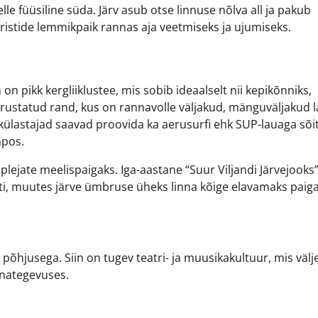
lle füüsiline süda. Järv asub otse linnuse nõlva all ja pakub
turistide lemmikpaik rannas aja veetmiseks ja ujumiseks.
on pikk kergliiklustee, mis sobib ideaalselt nii kepikõnniks,
varustatud rand, kus on rannavolle väljakud, mänguväljakud l
d külastajad saavad proovida ka aerusurfi ehk SUP-lauaga sõi
mpos.
suplejate meelispaigaks. Iga-aastane “Suur Viljandi Järvejooks
i, muutes järve ümbruse üheks linna kõige elavamaks paiga
a põhjusega. Siin on tugev teatri- ja muusikakultuur, mis väl
nnategevuses.