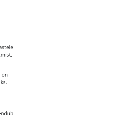
astele
tmist,
” on
ks.
jendub