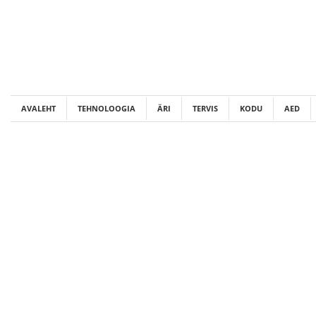
Skip
to
content
AVALEHT
TEHNOLOOGIA
ÄRI
TERVIS
KODU
AED