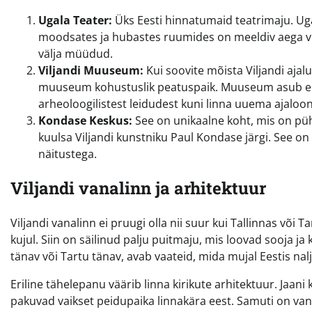
Ugala Teater:
Üks Eesti hinnatumaid teatrimaju. Uga
moodsates ja hubastes ruumides on meeldiv aega vee
välja müüdud.
Viljandi Muuseum:
Kui soovite mõista Viljandi ajal
muuseum kohustuslik peatuspaik. Muuseum asub endi
arheoloogilistest leidudest kuni linna uuema ajaloon
Kondase Keskus:
See on unikaalne koht, mis on püh
kuulsa Viljandi kunstniku Paul Kondase järgi. See on 
näitustega.
Viljandi vanalinn ja arhitektuur
Viljandi vanalinn ei pruugi olla nii suur kui Tallinnas või
kujul. Siin on säilinud palju puitmaju, mis loovad sooja 
tänav või Tartu tänav, avab vaateid, mida mujal Eestis nalj
Eriline tähelepanu väärib linna kirikute arhitektuur. Jaani 
pakuvad vaikset peidupaika linnakära eest. Samuti on vana