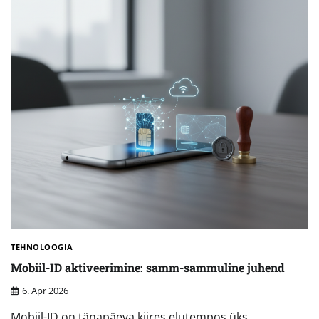
TEHNOLOOGIA
Mobiil-ID aktiveerimine: samm-sammuline juhend
6. Apr 2026
Mobiil-ID on tänapäeva kiires elutempos üks