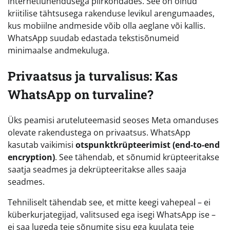
internetiühendusega piirkondades. See on olnud
kriitilise tähtsusega rakenduse levikul arengumaades,
kus mobiilne andmeside võib olla aeglane või kallis.
WhatsApp suudab edastada tekstisõnumeid
minimaalse andmekuluga.
Privaatsus ja turvalisus: Kas
WhatsApp on turvaline?
Üks peamisi aruteluteemasid seoses Meta omanduses
olevate rakendustega on privaatsus. WhatsApp
kasutab vaikimisi
otspunktkrüpteerimist (end-to-end
encryption)
. See tähendab, et sõnumid krüpteeritakse
saatja seadmes ja dekrüpteeritakse alles saaja
seadmes.
Tehniliselt tähendab see, et mitte keegi vahepeal – ei
küberkurjategijad, valitsused ega isegi WhatsApp ise –
ei saa lugeda teie sõnumite sisu ega kuulata teie