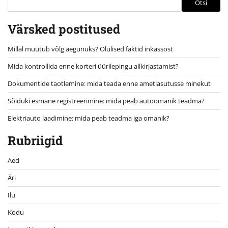
Otsi
Värsked postitused
Millal muutub võlg aegunuks? Olulised faktid inkassost
Mida kontrollida enne korteri üürilepingu allkirjastamist?
Dokumentide taotlemine: mida teada enne ametiasutusse minekut
Sõiduki esmane registreerimine: mida peab autoomanik teadma?
Elektriauto laadimine: mida peab teadma iga omanik?
Rubriigid
Aed
Äri
Ilu
Kodu