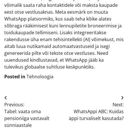
võimalik saata raha kontaktidele või maksta kaupade
eest otse vestlusaknas. Meta eesmärk on muuta
WhatsApp platvormiks, kus saab teha kõike alates
sõbraga rääkimisest kuni lennupiletite broneerimise ja
toidukaupade tellimiseni. Lisaks integreeritakse
rakendusse üha enam tehisintellekti (AI) võimekust, mis
aitab luua nutikamaid automaatvastuseid ja isegi
genereerida pilte või tekste otse vestluses. Need
uuendused kindlustavad, et WhatsApp jääb ka
tulevikus globaalse suhtluse keskpunktiks.
Posted in
Tehnoloogia
Navigeerimine
Previous:
Next:
Tabel: vaata oma
WhatsAppi ABC: Kuidas
pensioniiga vastavalt
äppi turvaliselt kasutada?
sünniaastale