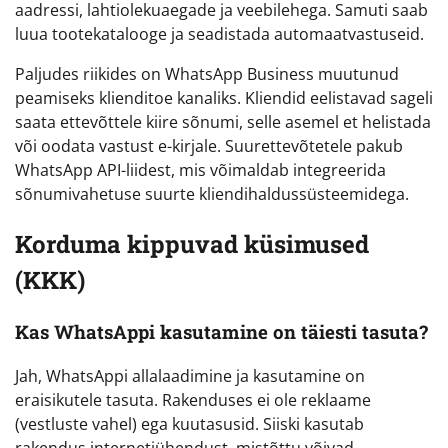
aadressi, lahtiolekuaegade ja veebilehega. Samuti saab
luua tootekatalooge ja seadistada automaatvastuseid.
Paljudes riikides on WhatsApp Business muutunud
peamiseks klienditoe kanaliks. Kliendid eelistavad sageli
saata ettevõttele kiire sõnumi, selle asemel et helistada
või oodata vastust e-kirjale. Suurettevõtetele pakub
WhatsApp API-liidest, mis võimaldab integreerida
sõnumivahetuse suurte kliendihaldussüsteemidega.
Korduma kippuvad küsimused
(KKK)
Kas WhatsAppi kasutamine on täiesti tasuta?
Jah, WhatsAppi allalaadimine ja kasutamine on
eraisikutele tasuta. Rakenduses ei ole reklaame
(vestluste vahel) ega kuutasusid. Siiski kasutab