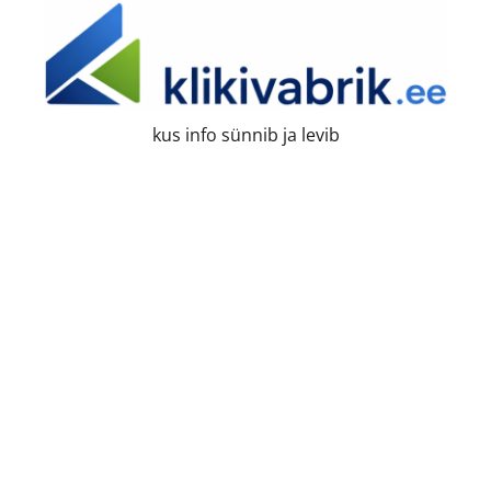
Skip
to
content
kus info sünnib ja levib