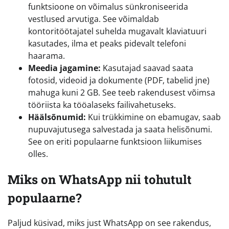
funktsioone on võimalus sünkroniseerida
vestlused arvutiga. See võimaldab
kontoritöötajatel suhelda mugavalt klaviatuuri
kasutades, ilma et peaks pidevalt telefoni
haarama.
Meedia jagamine:
Kasutajad saavad saata
fotosid, videoid ja dokumente (PDF, tabelid jne)
mahuga kuni 2 GB. See teeb rakendusest võimsa
tööriista ka tööalaseks failivahetuseks.
Häälsõnumid:
Kui trükkimine on ebamugav, saab
nupuvajutusega salvestada ja saata helisõnumi.
See on eriti populaarne funktsioon liikumises
olles.
Miks on WhatsApp nii tohutult
populaarne?
Paljud küsivad, miks just WhatsApp on see rakendus,