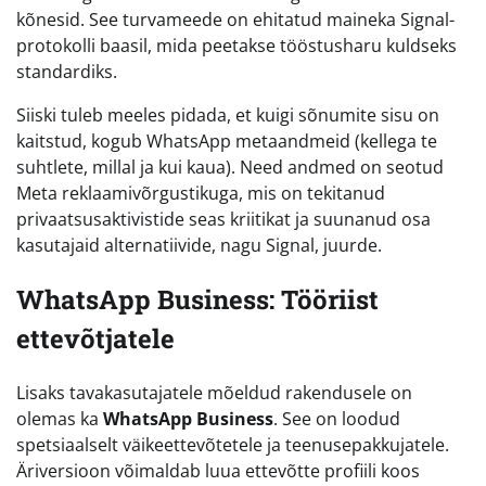
kõnesid. See turvameede on ehitatud maineka Signal-
protokolli baasil, mida peetakse tööstusharu kuldseks
standardiks.
Siiski tuleb meeles pidada, et kuigi sõnumite sisu on
kaitstud, kogub WhatsApp metaandmeid (kellega te
suhtlete, millal ja kui kaua). Need andmed on seotud
Meta reklaamivõrgustikuga, mis on tekitanud
privaatsusaktivistide seas kriitikat ja suunanud osa
kasutajaid alternatiivide, nagu Signal, juurde.
WhatsApp Business: Tööriist
ettevõtjatele
Lisaks tavakasutajatele mõeldud rakendusele on
olemas ka
WhatsApp Business
. See on loodud
spetsiaalselt väikeettevõtetele ja teenusepakkujatele.
Äriversioon võimaldab luua ettevõtte profiili koos