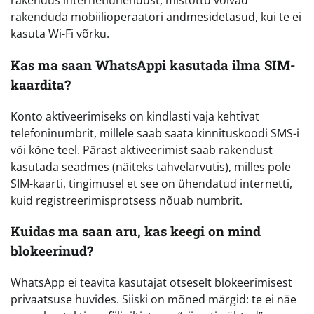
rakendus internetiühendust, mistõttu võivad
rakenduda mobiilioperaatori andmesidetasud, kui te ei
kasuta Wi-Fi võrku.
Kas ma saan WhatsAppi kasutada ilma SIM-
kaardita?
Konto aktiveerimiseks on kindlasti vaja kehtivat
telefoninumbrit, millele saab saata kinnituskoodi SMS-i
või kõne teel. Pärast aktiveerimist saab rakendust
kasutada seadmes (näiteks tahvelarvutis), milles pole
SIM-kaarti, tingimusel et see on ühendatud internetti,
kuid registreerimisprotsess nõuab numbrit.
Kuidas ma saan aru, kas keegi on mind
blokeerinud?
WhatsApp ei teavita kasutajat otseselt blokeerimisest
privaatsuse huvides. Siiski on mõned märgid: te ei näe