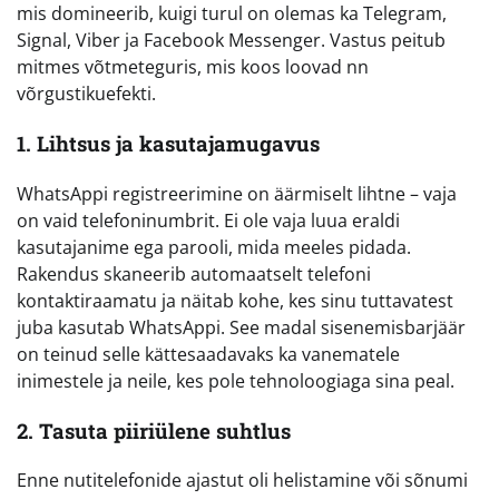
mis domineerib, kuigi turul on olemas ka Telegram,
Signal, Viber ja Facebook Messenger. Vastus peitub
mitmes võtmeteguris, mis koos loovad nn
võrgustikuefekti.
1. Lihtsus ja kasutajamugavus
WhatsAppi registreerimine on äärmiselt lihtne – vaja
on vaid telefoninumbrit. Ei ole vaja luua eraldi
kasutajanime ega parooli, mida meeles pidada.
Rakendus skaneerib automaatselt telefoni
kontaktiraamatu ja näitab kohe, kes sinu tuttavatest
juba kasutab WhatsAppi. See madal sisenemisbarjäär
on teinud selle kättesaadavaks ka vanematele
inimestele ja neile, kes pole tehnoloogiaga sina peal.
2. Tasuta piiriülene suhtlus
Enne nutitelefonide ajastut oli helistamine või sõnumi