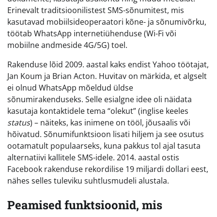
Erinevalt traditsioonilistest SMS-sõnumitest, mis
kasutavad mobiilsideoperaatori kõne- ja sõnumivõrku,
töötab WhatsApp internetiühenduse (Wi-Fi või
mobiilne andmeside 4G/5G) toel.
Rakenduse lõid 2009. aastal kaks endist Yahoo töötajat,
Jan Koum ja Brian Acton. Huvitav on märkida, et algselt
ei olnud WhatsApp mõeldud üldse
sõnumirakenduseks. Selle esialgne idee oli näidata
kasutaja kontaktidele tema “olekut” (inglise keeles
status
) – näiteks, kas inimene on tööl, jõusaalis või
hõivatud. Sõnumifunktsioon lisati hiljem ja see osutus
ootamatult populaarseks, kuna pakkus tol ajal tasuta
alternatiivi kallitele SMS-idele. 2014. aastal ostis
Facebook rakenduse rekordilise 19 miljardi dollari eest,
nähes selles tuleviku suhtlusmudeli alustala.
Peamised funktsioonid, mis