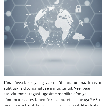
Tänapäeva kiires ja digitaalselt ühendatud maailmas on
suhtlusviisid tundmatuseni muutunud. Veel paar
aastakümmet tagasi lugesime mobiiltelefoniga
sõnumeid saates tähemärke ja muretsesime iga SMS-i
hinna pärast, eriti kui saaja viibis välismaal. Nüüdseks