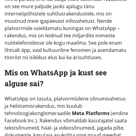
on see mure paljude jaoks ajalugu tänu
internetipõhistele suhtlusrakendustele, mis on
muutnud meie igapäevast infovahetust. Nende
platvormide vaieldamatu kuningas on WhatsApp –
rakendus, mis on leidnud tee miljardite inimeste
nutitelefonidesse üle kogu maailma. See pole enam
lihtsalt äpp, vaid kultuuriline fenomen ja asendamatu
tööriist nii isiklikus elus kui ka ärisuhtluses.
Mis on WhatsApp ja kust see
alguse sai?
WhatsApp on tasuta, platvormiülene sõnumivahetus-
ja helistamisrakendus, mis kuulub
tehnoloogiakonglomeraadile
Meta Platforms
(endine
Facebook Inc.). Rakendus võimaldab kasutajatel saata
tekstsõnumeid, hääl- ja videosõnumeid, jagada pilte,
dokumente, kasutaja asukohta ning muud meediat.