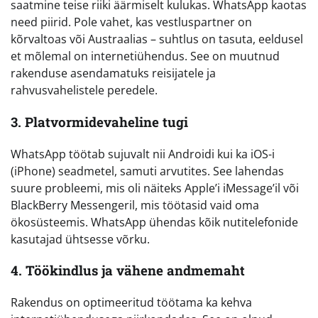
saatmine teise riiki äärmiselt kulukas. WhatsApp kaotas
need piirid. Pole vahet, kas vestluspartner on
kõrvaltoas või Austraalias – suhtlus on tasuta, eeldusel
et mõlemal on internetiühendus. See on muutnud
rakenduse asendamatuks reisijatele ja
rahvusvahelistele peredele.
3. Platvormidevaheline tugi
WhatsApp töötab sujuvalt nii Androidi kui ka iOS-i
(iPhone) seadmetel, samuti arvutites. See lahendas
suure probleemi, mis oli näiteks Apple’i iMessage’il või
BlackBerry Messengeril, mis töötasid vaid oma
ökosüsteemis. WhatsApp ühendas kõik nutitelefonide
kasutajad ühtsesse võrku.
4. Töökindlus ja vähene andmemaht
Rakendus on optimeeritud töötama ka kehva