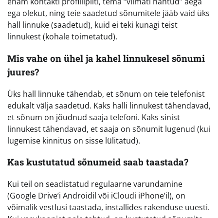
enam kontakti profiilipilti, tema “viimati nähtud” aega
ega olekut, ning teie saadetud sõnumitele jääb vaid üks
hall linnuke (saadetud), kuid ei teki kunagi teist
linnukest (kohale toimetatud).
Mis vahe on ühel ja kahel linnukesel sõnumi
juures?
Üks hall linnuke tähendab, et sõnum on teie telefonist
edukalt välja saadetud. Kaks halli linnukest tähendavad,
et sõnum on jõudnud saaja telefoni. Kaks sinist
linnukest tähendavad, et saaja on sõnumit lugenud (kui
lugemise kinnitus on sisse lülitatud).
Kas kustutatud sõnumeid saab taastada?
Kui teil on seadistatud regulaarne varundamine
(Google Drive’i Androidil või iCloudi iPhone’il), on
võimalik vestlusi taastada, installides rakenduse uuesti.