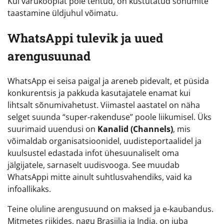
Kui varukoopiat pole tehtud, on kustutatud sõnumite
taastamine üldjuhul võimatu.
WhatsAppi tulevik ja uued
arengusuunad
WhatsApp ei seisa paigal ja areneb pidevalt, et püsida
konkurentsis ja pakkuda kasutajatele enamat kui
lihtsalt sõnumivahetust. Viimastel aastatel on näha
selget suunda “super-rakenduse” poole liikumisel. Üks
suurimaid uuendusi on
Kanalid (Channels)
, mis
võimaldab organisatsioonidel, uudisteportaalidel ja
kuulsustel edastada infot ühesuunaliselt oma
jälgijatele, sarnaselt uudisvooga. See muudab
WhatsAppi mitte ainult suhtlusvahendiks, vaid ka
infoallikaks.
Teine oluline arengusuund on maksed ja e-kaubandus.
Mitmetes riikides, nagu Brasiilia ja India, on juba