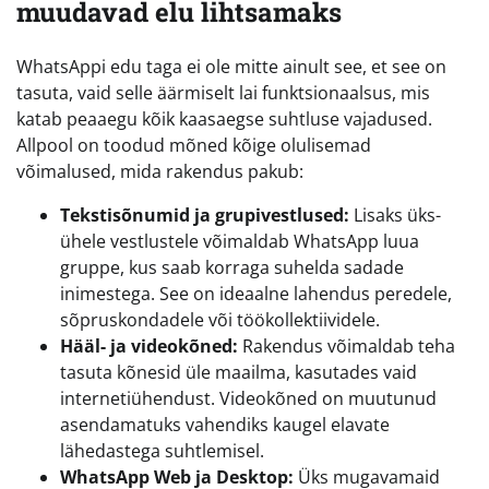
muudavad elu lihtsamaks
WhatsAppi edu taga ei ole mitte ainult see, et see on
tasuta, vaid selle äärmiselt lai funktsionaalsus, mis
katab peaaegu kõik kaasaegse suhtluse vajadused.
Allpool on toodud mõned kõige olulisemad
võimalused, mida rakendus pakub:
Tekstisõnumid ja grupivestlused:
Lisaks üks-
ühele vestlustele võimaldab WhatsApp luua
gruppe, kus saab korraga suhelda sadade
inimestega. See on ideaalne lahendus peredele,
sõpruskondadele või töökollektiividele.
Hääl- ja videokõned:
Rakendus võimaldab teha
tasuta kõnesid üle maailma, kasutades vaid
internetiühendust. Videokõned on muutunud
asendamatuks vahendiks kaugel elavate
lähedastega suhtlemisel.
WhatsApp Web ja Desktop:
Üks mugavamaid