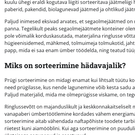
kuulu ühegi eraldi kogutava liigiti sorteeritava jäätmeliigi 
paberid, pakendid, biolagunevad jäätmed ja ohtlikud jää
Paljud inimesed eksivad arvates, et segaolmejäätmed on 
panna. Tegelikult peaks segaolmejäätmete konteiner olema
pole võimalik korduskasutada, materjalina ringlusse võtta
hügieenisidemed, mähkmed, tolmuimeja tolmukotid, jah
papp, mida ei saa enam ümber töödelda, ning teatud tüüp
Miks on sorteerimine hädavajalik?
Prügi sorteerimine on midagi enamat kui lihtsalt tüütu k
need prügilasse, kus nende lagunemine võib kesta sadu 
Paljud materjalid, mida me olmeprügisse viskame, on tegel
Ringlussevõtt on majanduslikult ja keskkonnakaitseliselt 
vanapaberi ümbertöötlemine kordades vähem energiamah
sorteerimine aitab vähendada naftapõhiste toodete tarbim
riietest kuni aiamööblini. Kui aga sorteerimine on puud