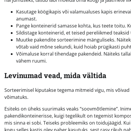
Kasutage köögikapis või valamualuses kapis erinevai
anumast.
Pange konteinerid samasse kohta, kus teete toitu. K
Sildistage konteinerid, et teised pereliikmed teaksid
Muutke pakendite sorteerimine mänguliseks. Näiteks
võtab vaid mõne sekundi, kuid hoiab prügikasti puh
Võimaluse korral tihendage pakendeid. Näiteks talla
vähem ruumi.
Levinumad vead, mida vältida
Sorteerimisel kiputakse tegema mitmeid vigu, mis võivad
võimatuks.
Esiteks on üheks suurimaks veaks “soovmõtlemine”. Inimene
pakendikonteinerisse, kuigi tegelikult on tegemist kompos
mis sinna ei sobi. Teiseks probleemiks on toidujäägid. K
kogu selles kastis olev paber kasutuks, sest rasv rikub p