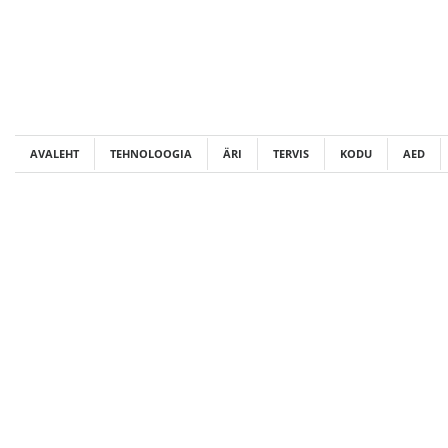
Skip
to
content
AVALEHT
TEHNOLOOGIA
ÄRI
TERVIS
KODU
AED