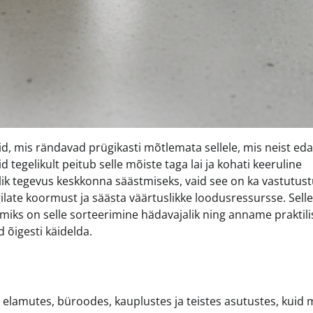
, mis rändavad prügikasti mõtlemata sellele, mis neist eda
 tegelikult peitub selle mõiste taga lai ja kohati keeruline
lik tegevus keskkonna säästmiseks, vaid see on ka vastutust
ate koormust ja säästa väärtuslikke loodusressursse. Sell
miks on selle sorteerimine hädavajalik ning anname praktili
 õigesti käidelda.
lamutes, büroodes, kauplustes ja teistes asutustes, kuid m