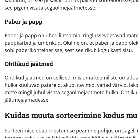
kaabitud, on see piisavalt puhas pakendikonteinerisse pa
see pigem visata segaolmejäätmetesse.
Paber ja papp
Paber ja papp on ühed lihtsamini ringlussevõetavad materja
pappkarbid ja ümbrikud. Oluline on, et paber ja papp ole
sobi paberikonteinerisse, sest see rikub kogu kasti sisu.
Ohtlikud jäätmed
Ohtlikud jäätmed on sellised, mis oma keemiliste omadust
hulka kuuluvad patareid, akud, ravimid, vanad värvid, laki
mitte mingil juhul visata segaolmejäätmete hulka. Ohtlik
jäätmejaamadesse.
Kuidas muuta sorteerimine kodus m
Sorteerimise ebaõnnestumise peamine põhjus on sageli
harjumuseks, tasub läbi mõelda oma köögi ja jäätmete li