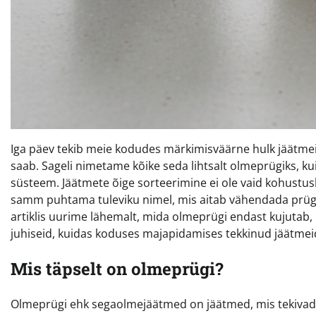
Iga päev tekib meie kodudes märkimisväärne hulk jäätmeid
saab. Sageli nimetame kõike seda lihtsalt olmeprügiks, kuid
süsteem. Jäätmete õige sorteerimine ei ole vaid kohustus
samm puhtama tuleviku nimel, mis aitab vähendada prügil
artiklis uurime lähemalt, mida olmeprügi endast kujutab, 
juhiseid, kuidas koduses majapidamises tekkinud jäätmeid
Mis täpselt on olmeprügi?
Olmeprügi ehk segaolmejäätmed on jäätmed, mis tekivad e