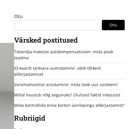
Otsi
Otsi
Värsked postitused
Tööandja makstav autokompensatsioon: mida peab
teadma
ID-kaardi tarkvara uuendamine: väldi tõrkeid
allkirjastamisel
Vanemahüvitise arvutamine: mida toob uus süsteem?
Millal muutub võlg aegunuks? Olulised faktid inkassost
Mida kontrollida enne korteri üürilepingu allkirjastamist?
Rubriigid