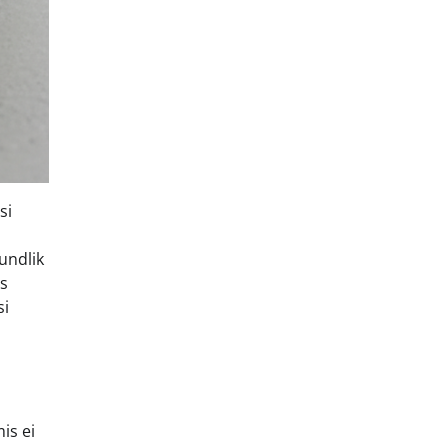
si
undlik
es
si
is ei