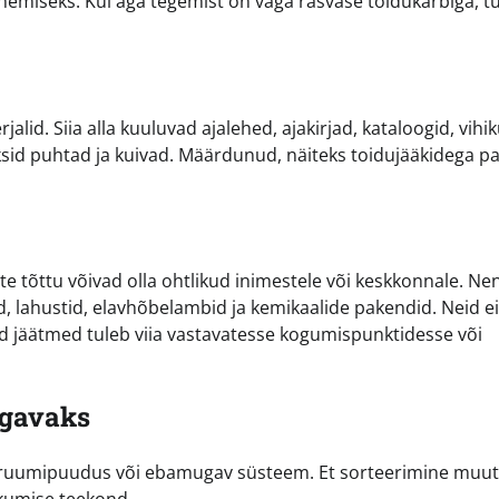
nemiseks. Kui aga tegemist on väga rasvase toidukarbiga, t
lid. Siia alla kuuluvad ajalehed, ajakirjad, kataloogid, vihik
ksid puhtad ja kuivad. Määrdunud, näiteks toidujääkidega pa
e tõttu võivad olla ohtlikud inimestele või keskkonnale. Ne
d, lahustid, elavhõbelambid ja kemikaalide pakendid. Neid ei
ud jäätmed tuleb viia vastavatesse kogumispunktidesse või
ugavaks
 ruumipuudus või ebamugav süsteem. Et sorteerimine muu
ikumise teekond.