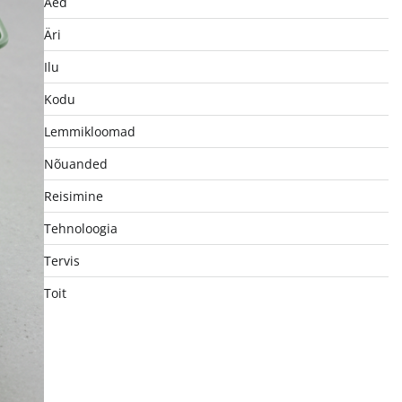
Aed
Äri
Ilu
Kodu
Lemmikloomad
Nõuanded
Reisimine
Tehnoloogia
Tervis
Toit