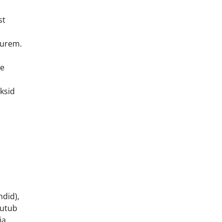
st
uurem.
ee
ksid
ndid),
uutub
ja