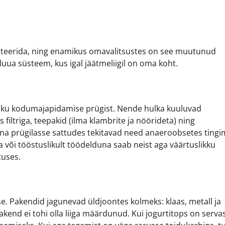
sorteerida, ning enamikus omavalitsustes on see muutunud
luua süsteem, kus igal jäätmeliigil on oma koht.
ku kodumajapidamise prügist. Nende hulka kuuluvad
filtriga, teepakid (ilma klambrite ja nöörideta) ning
na prügilasse sattudes tekitavad need anaeroobsetes ting
õi tööstuslikult töödelduna saab neist aga väärtuslikku
tuses.
. Pakendid jagunevad üldjoontes kolmeks: klaas, metall ja
akend ei tohi olla liiga määrdunud. Kui jogurtitops on serva