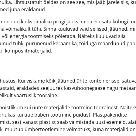
hulka. Lihtsustatult öeldes on see see, mis jääb järele siis, ku
tmed juba eraldanud.
mõeldud kõikvõimaliku prügi jaoks, mida ei osata kuhugi mu
 võimalikult tühi. Sinna kuuluvad vaid sellised jäätmed, m
 või energia tootmiseks põletada. Näiteks kuuluvad siia
tunud tuhk, purunenud keraamika, toiduga määrdunud pabe
i komposiitmaterjalid.
ohustus. Kui viskame kõik jäätmed ühte konteinerisse, satuv
aastaid, eraldades seejuures kasvuhoonegaase nagu metaan
ikult väärtuslik tooraine.
mõistlikum kui uute materjalide tootmine toorainest. Näitek
ukas kui uue paberi tootmine puidust. Plastpakendite
ist, sest vanast plastist saab valmistada uusi esemeid, ala
ulik, muutub ümbertöötlemine võimatuks, kuna materjalid on