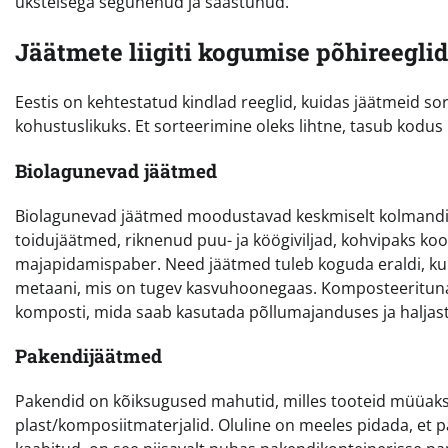
üksteisega segunenud ja saastunud.
Jäätmete liigiti kogumise põhireeglid
Eestis on kehtestatud kindlad reeglid, kuidas jäätmeid 
kohustuslikuks. Et sorteerimine oleks lihtne, tasub kodus 
Biolagunevad jäätmed
Biolagunevad jäätmed moodustavad keskmiselt kolmandi
toidujäätmed, riknenud puu- ja köögiviljad, kohvipaks koos 
majapidamispaber. Need jäätmed tuleb koguda eraldi, ku
metaani, mis on tugev kasvuhoonegaas. Komposteerituna v
komposti, mida saab kasutada põllumajanduses ja haljas
Pakendijäätmed
Pakendid on kõiksugused mahutid, milles tooteid müüakse
plast/komposiitmaterjalid. Oluline on meeles pidada, et p