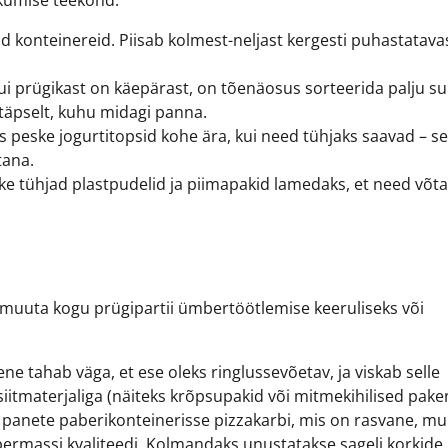
d konteinereid. Piisab kolmest-neljast kergesti puhastatava
ui prügikast on käepärast, on tõenäosus sorteerida palju s
 täpselt, kuhu midagi panna.
 peske jogurtitopsid kohe ära, kui need tühjaks saavad – s
tana.
ke tühjad plastpudelid ja piimapakid lamedaks, et need võta
 muuta kogu prügipartii ümbertöötlemise keeruliseks või
 tahab väga, et ese oleks ringlussevõetav, ja viskab selle
iitmaterjaliga (näiteks krõpsupakid või mitmekihilised pake
ui panete paberikonteinerisse pizzakarbi, mis on rasvane, m
abermassi kvaliteedi. Kolmandaks unustatakse sageli korkide 