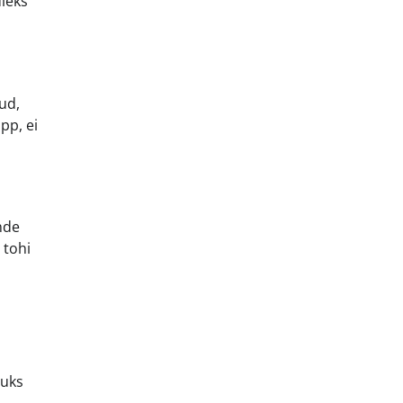
uleks
ud,
pp, ei
nde
 tohi
tuks