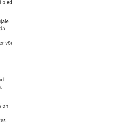
i oled
jale
ida
r või
ad
.
s on
tes