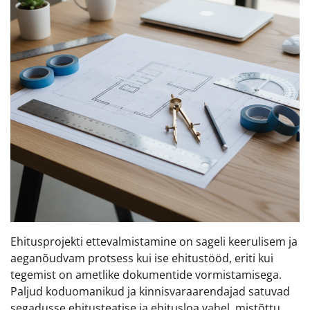
Ehitusprojekti ettevalmistamine on sageli keerulisem ja
aeganõudvam protsess kui ise ehitustööd, eriti kui
tegemist on ametlike dokumentide vormistamisega.
Paljud koduomanikud ja kinnisvaraarendajad satuvad
segadusse ehitusteatise ja ehitusloa vahel, mistõttu