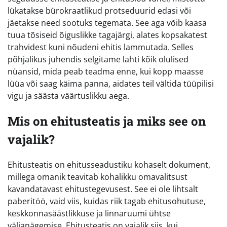
lükatakse bürokraatlikud protseduurid edasi või
jäetakse need sootuks tegemata. See aga võib kaasa
tuua tõsiseid õiguslikke tagajärgi, alates kopsakatest
trahvidest kuni nõudeni ehitis lammutada. Selles
põhjalikus juhendis selgitame lahti kõik olulised
nüansid, mida peab teadma enne, kui kopp maasse
lüüa või saag käima panna, aidates teil vältida tüüpilisi
vigu ja säästa väärtuslikku aega.
Mis on ehitusteatis ja miks see on
vajalik?
Ehitusteatis on ehitusseadustiku kohaselt dokument,
millega omanik teavitab kohalikku omavalitsust
kavandatavast ehitustegevusest. See ei ole lihtsalt
paberitöö, vaid viis, kuidas riik tagab ehitusohutuse,
keskkonnasäästlikkuse ja linnaruumi ühtse
väljanägemise. Ehitusteatis on vajalik siis, kui