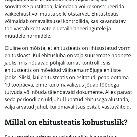
soovitakse püstitada, laiendada või rekonstrueerida
väikeehitist või muuta selle otstarvet. Ehitusteatis
võimaldab omavalitsusel kontrollida, kas kavandatav
töö vastab kehtivatele detailplaneeringutele ja
muudele normidele.
Oluline on mõista, et ehitusteatis on lihtsustatud vorm
ehitusloast. Kui ehitusluba on vaja suuremate hoonete
jaoks, mis nõuavad põhjalikumat kontrolli, siis
ehitusteatis on mõeldud väiksema mõjuga ehitiste
jaoks. Siiski, kui ehitusteatis on esitatud, peab ootama
10 tööpäeva, enne kui omavalitsus jõuab töödega
tutvuda või nõuda täiendavaid dokumente. Alles pärast
seda perioodi on üldjuhul lubatud ehitusega alustada,
välja arvatud juhul, kui omavalitsus esitab vastuväiteid.
Millal on ehitusteatis kohustuslik?