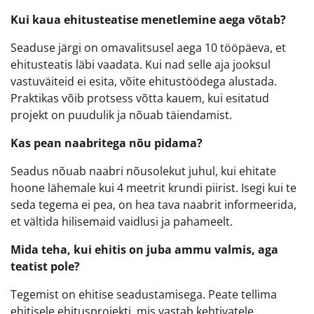
Kui kaua ehitusteatise menetlemine aega võtab?
Seaduse järgi on omavalitsusel aega 10 tööpäeva, et
ehitusteatis läbi vaadata. Kui nad selle aja jooksul
vastuväiteid ei esita, võite ehitustöödega alustada.
Praktikas võib protsess võtta kauem, kui esitatud
projekt on puudulik ja nõuab täiendamist.
Kas pean naabritega nõu pidama?
Seadus nõuab naabri nõusolekut juhul, kui ehitate
hoone lähemale kui 4 meetrit krundi piirist. Isegi kui te
seda tegema ei pea, on hea tava naabrit informeerida,
et vältida hilisemaid vaidlusi ja pahameelt.
Mida teha, kui ehitis on juba ammu valmis, aga
teatist pole?
Tegemist on ehitise seadustamisega. Peate tellima
ehitisele ehitusprojekti, mis vastab kehtivatele