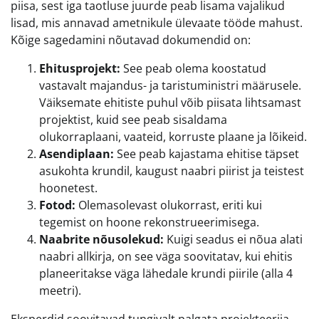
piisa, sest iga taotluse juurde peab lisama vajalikud
lisad, mis annavad ametnikule ülevaate tööde mahust.
Kõige sagedamini nõutavad dokumendid on:
Ehitusprojekt:
See peab olema koostatud
vastavalt majandus- ja taristuministri määrusele.
Väiksemate ehitiste puhul võib piisata lihtsamast
projektist, kuid see peab sisaldama
olukorraplaani, vaateid, korruste plaane ja lõikeid.
Asendiplaan:
See peab kajastama ehitise täpset
asukohta krundil, kaugust naabri piirist ja teistest
hoonetest.
Fotod:
Olemasolevast olukorrast, eriti kui
tegemist on hoone rekonstrueerimisega.
Naabrite nõusolekud:
Kuigi seadus ei nõua alati
naabri allkirja, on see väga soovitatav, kui ehitis
planeeritakse väga lähedale krundi piirile (alla 4
meetri).