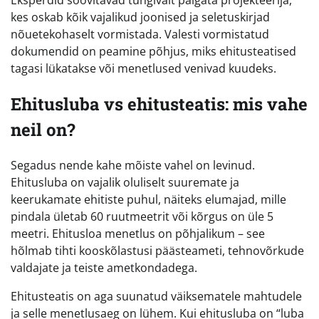
Eksperdid soovitavad tungivalt palgata projekteerija,
kes oskab kõik vajalikud joonised ja seletuskirjad
nõuetekohaselt vormistada. Valesti vormistatud
dokumendid on peamine põhjus, miks ehitusteatised
tagasi lükatakse või menetlused venivad kuudeks.
Ehitusluba vs ehitusteatis: mis vahe
neil on?
Segadus nende kahe mõiste vahel on levinud.
Ehitusluba on vajalik oluliselt suuremate ja
keerukamate ehitiste puhul, näiteks elumajad, mille
pindala ületab 60 ruutmeetrit või kõrgus on üle 5
meetri. Ehitusloa menetlus on põhjalikum – see
hõlmab tihti kooskõlastusi päästeameti, tehnovõrkude
valdajate ja teiste ametkondadega.
Ehitusteatis on aga suunatud väiksematele mahtudele
ja selle menetlusaeg on lühem. Kui ehitusluba on “luba