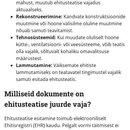
mahust, muutub ehitusteatise vajadus
aktuaalseks.
Rekonstrueerimine:
Kandvate konstruktsioonide
muutmine või hoone välisilme oluline muutmine
nõuab samuti teavitamist.
Tehnosüsteemid:
Kui muudate oluliselt hoone
kütte-, ventilatsiooni- või veesüsteeme, võib teatis
olla vajalik, sõltuvalt kohaliku omavalitsuse
määrustest.
Lammutamine:
Väiksemate ehitiste
lammutamiseks on teatavatel tingimustel vajalik
samuti esitada ehitusteatis.
Milliseid dokumente on
ehitusteatise juurde vaja?
Ehitusteatise esitamine toimub elektrooniliselt
Ehitisregistri (EHR) kaudu. Pelgalt vormi täitmisest ei