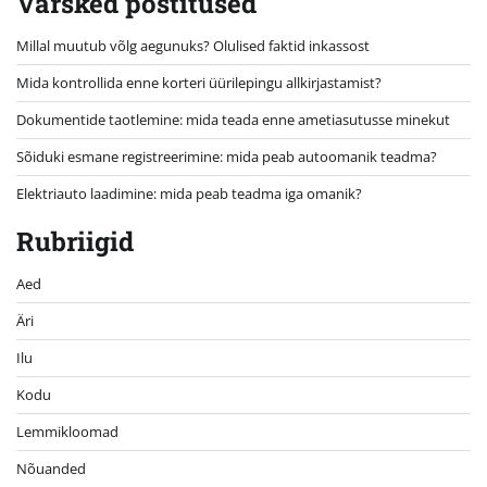
Värsked postitused
Millal muutub võlg aegunuks? Olulised faktid inkassost
Mida kontrollida enne korteri üürilepingu allkirjastamist?
Dokumentide taotlemine: mida teada enne ametiasutusse minekut
Sõiduki esmane registreerimine: mida peab autoomanik teadma?
Elektriauto laadimine: mida peab teadma iga omanik?
Rubriigid
Aed
Äri
Ilu
Kodu
Lemmikloomad
Nõuanded