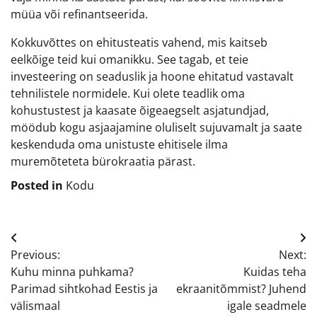
müüa või refinantseerida.
Kokkuvõttes on ehitusteatis vahend, mis kaitseb
eelkõige teid kui omanikku. See tagab, et teie
investeering on seaduslik ja hoone ehitatud vastavalt
tehnilistele normidele. Kui olete teadlik oma
kohustustest ja kaasate õigeaegselt asjatundjad,
möödub kogu asjaajamine oluliselt sujuvamalt ja saate
keskenduda oma unistuste ehitisele ilma
muremõteteta bürokraatia pärast.
Posted in
Kodu
Navigeerimine
Previous:
Next:
Kuhu minna puhkama?
Kuidas teha
Parimad sihtkohad Eestis ja
ekraanitõmmist? Juhend
välismaal
igale seadmele