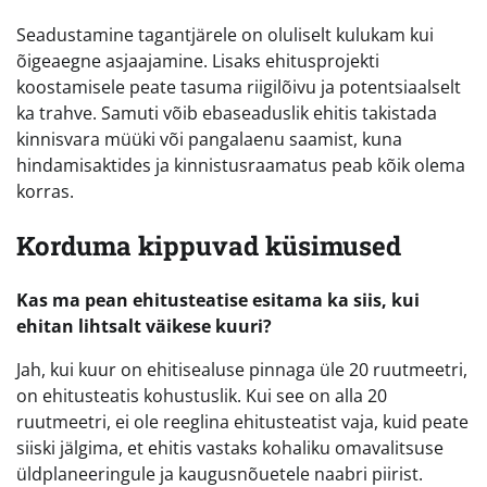
Seadustamine tagantjärele on oluliselt kulukam kui
õigeaegne asjaajamine. Lisaks ehitusprojekti
koostamisele peate tasuma riigilõivu ja potentsiaalselt
ka trahve. Samuti võib ebaseaduslik ehitis takistada
kinnisvara müüki või pangalaenu saamist, kuna
hindamisaktides ja kinnistusraamatus peab kõik olema
korras.
Korduma kippuvad küsimused
Kas ma pean ehitusteatise esitama ka siis, kui
ehitan lihtsalt väikese kuuri?
Jah, kui kuur on ehitisealuse pinnaga üle 20 ruutmeetri,
on ehitusteatis kohustuslik. Kui see on alla 20
ruutmeetri, ei ole reeglina ehitusteatist vaja, kuid peate
siiski jälgima, et ehitis vastaks kohaliku omavalitsuse
üldplaneeringule ja kaugusnõuetele naabri piirist.