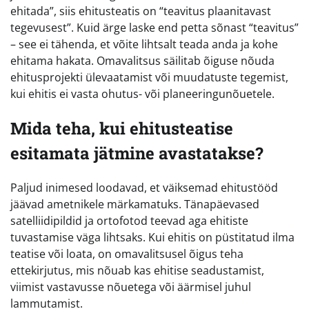
ehitada”, siis ehitusteatis on “teavitus plaanitavast
tegevusest”. Kuid ärge laske end petta sõnast “teavitus”
– see ei tähenda, et võite lihtsalt teada anda ja kohe
ehitama hakata. Omavalitsus säilitab õiguse nõuda
ehitusprojekti ülevaatamist või muudatuste tegemist,
kui ehitis ei vasta ohutus- või planeeringunõuetele.
Mida teha, kui ehitusteatise
esitamata jätmine avastatakse?
Paljud inimesed loodavad, et väiksemad ehitustööd
jäävad ametnikele märkamatuks. Tänapäevased
satelliidipildid ja ortofotod teevad aga ehitiste
tuvastamise väga lihtsaks. Kui ehitis on püstitatud ilma
teatise või loata, on omavalitsusel õigus teha
ettekirjutus, mis nõuab kas ehitise seadustamist,
viimist vastavusse nõuetega või äärmisel juhul
lammutamist.