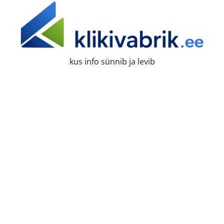
Skip
to
content
kus info sünnib ja levib