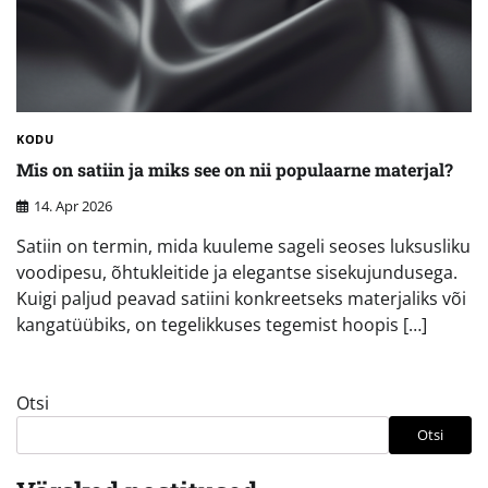
KODU
Mis on satiin ja miks see on nii populaarne materjal?
14. Apr 2026
Satiin on termin, mida kuuleme sageli seoses luksusliku
voodipesu, õhtukleitide ja elegantse sisekujundusega.
Kuigi paljud peavad satiini konkreetseks materjaliks või
kangatüübiks, on tegelikkuses tegemist hoopis […]
Otsi
Otsi