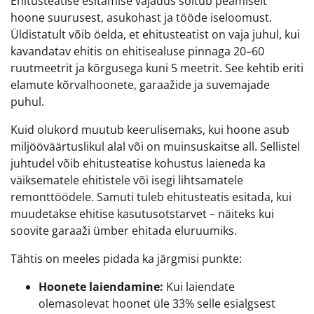
Ehitusteatise esitamise vajadus sõltub peamiselt
hoone suurusest, asukohast ja tööde iseloomust.
Üldistatult võib öelda, et ehitusteatist on vaja juhul, kui
kavandatav ehitis on ehitisealuse pinnaga 20–60
ruutmeetrit ja kõrgusega kuni 5 meetrit. See kehtib eriti
elamute kõrvalhoonete, garaažide ja suvemajade
puhul.
Kuid olukord muutub keerulisemaks, kui hoone asub
miljööväärtuslikul alal või on muinsuskaitse all. Sellistel
juhtudel võib ehitusteatise kohustus laieneda ka
väiksematele ehitistele või isegi lihtsamatele
remonttöödele. Samuti tuleb ehitusteatis esitada, kui
muudetakse ehitise kasutusotstarvet – näiteks kui
soovite garaaži ümber ehitada eluruumiks.
Tähtis on meeles pidada ka järgmisi punkte:
Hoonete laiendamine:
Kui laiendate
olemasolevat hoonet üle 33% selle esialgsest