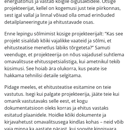
energiatõhus ja vastab kõigile õigusaktidele. Otsige
projekteerijat, kellel on kogemusi just teie piirkonnas,
sest igal vallal ja linnal võivad olla omad erinõuded
detailplaneeringute ja ehitustavade osas.
Enne lepingu sõlmimist küsige projekteerijalt: “Kas see
projekt sisaldab kõiki vajalikke vaateid ja sõlmi, et
ehitusteatise menetlus läbiks tõrgeteta?” Samuti
veenduge, et projekteerija on nõus vajadusel suhtlema
omavalitsuse ehitusspetsialistiga, kui ametnikul tekib
küsimusi. See hoiab ära olukorra, kus peate ise
hakkama tehnilisi detaile selgitama.
Pidage meeles, et ehitusteatise esitamine on teie
vastutus. Isegi kui palgate projekteerija, jääte teie kui
omanik vastutavaks selle eest, et kogu
dokumentatsioon oleks korras ja ehitus vastaks
esitatud plaanidele. Hoidke kõiki dokumente ja
kirjavahetust omavalitsusega kindlas kohas – neid võib
vaja minna ka aastate pärast, kui soovite kinnisvara