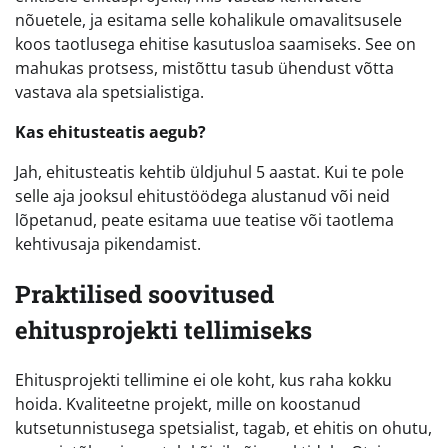
nõuetele, ja esitama selle kohalikule omavalitsusele
koos taotlusega ehitise kasutusloa saamiseks. See on
mahukas protsess, mistõttu tasub ühendust võtta
vastava ala spetsialistiga.
Kas ehitusteatis aegub?
Jah, ehitusteatis kehtib üldjuhul 5 aastat. Kui te pole
selle aja jooksul ehitustöödega alustanud või neid
lõpetanud, peate esitama uue teatise või taotlema
kehtivusaja pikendamist.
Praktilised soovitused
ehitusprojekti tellimiseks
Ehitusprojekti tellimine ei ole koht, kus raha kokku
hoida. Kvaliteetne projekt, mille on koostanud
kutsetunnistusega spetsialist, tagab, et ehitis on ohutu,