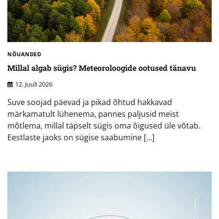
NÕUANDED
Millal algab sügis? Meteoroloogide ootused tänavu
12. Juuli 2026
Suve soojad päevad ja pikad õhtud hakkavad
märkamatult lühenema, pannes paljusid meist
mõtlema, millal täpselt sügis oma õigused üle võtab.
Eestlaste jaoks on sügise saabumine […]