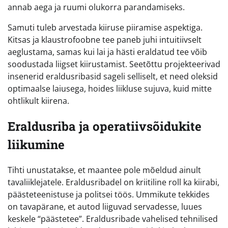
annab aega ja ruumi olukorra parandamiseks.
Samuti tuleb arvestada kiiruse piiramise aspektiga.
Kitsas ja klaustrofoobne tee paneb juhi intuitiivselt
aeglustama, samas kui lai ja hästi eraldatud tee võib
soodustada liigset kiirustamist. Seetõttu projekteerivad
insenerid eraldusribasid sageli selliselt, et need oleksid
optimaalse laiusega, hoides liikluse sujuva, kuid mitte
ohtlikult kiirena.
Eraldusriba ja operatiivsõidukite
liikumine
Tihti unustatakse, et maantee pole mõeldud ainult
tavaliiklejatele. Eraldusribadel on kriitiline roll ka kiirabi,
päästeteenistuse ja politsei töös. Ummikute tekkides
on tavapärane, et autod liiguvad servadesse, luues
keskele “päästetee”. Eraldusribade vahelised tehnilised