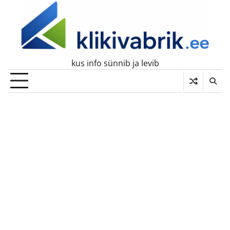
Skip
to
content
kus info sünnib ja levib