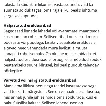
takistada sõidukite liikumist vastassuunda, vaid ka
suunata sõiduk tagasi oma rajale, kui peaks juhtuma
kerge kokkupuude.
Haljastatud eraldusribad
Sagedased linnade lähedal või avaramatel maanteedel,
kus ruumi on rohkem. Sellised ribad on kaetud muru,
põõsaste või puudega. Lisaks visuaalsele eraldusele
aitavad need vähendada müra levikut ja muuta
linnapilti rohelisemaks. On oluline meeles pidada, et
haljastatud eraldusribad ei pruugi olla mõeldud sõiduki
peatamiseks suurel kiirusel, kui seal puudub täiendav
põrkepiire.
Värvitud või märgistatud eraldusribad
Madalama liiklustihedusega teedel kasutatakse sageli
vaid teekattemärgistust. See on visuaalne eraldusriba,
mis annab juhile juhise hoida oma sõidurada, kuid ei
paku füüsilist kaitset. Sellised lahendused on