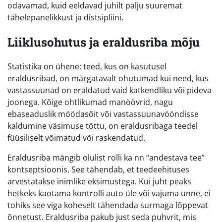
odavamad, kuid eeldavad juhilt palju suuremat
tähelepanelikkust ja distsipliini.
Liiklusohutus ja eraldusriba mõju
Statistika on ühene: teed, kus on kasutusel
eraldusribad, on märgatavalt ohutumad kui need, kus
vastassuunad on eraldatud vaid katkendliku või pideva
joonega. Kõige ohtlikumad manöövrid, nagu
ebaseaduslik möödasõit või vastassuunavööndisse
kaldumine väsimuse tõttu, on eraldusribaga teedel
füüsiliselt võimatud või raskendatud.
Eraldusriba mängib olulist rolli ka nn “andestava tee”
kontseptsioonis. See tähendab, et teedeehituses
arvestatakse inimlike eksimustega. Kui juht peaks
hetkeks kaotama kontrolli auto üle või vajuma unne, ei
tohiks see viga koheselt tähendada surmaga lõppevat
õnnetust. Eraldusriba pakub just seda puhvrit, mis