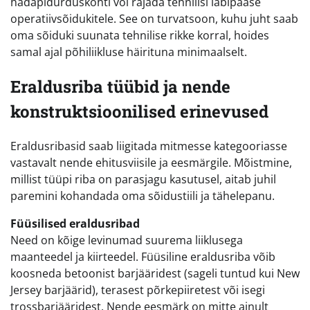
hädapidurduskohti või rajada tehnilisi läbipääse
operatiivsõidukitele. See on turvatsoon, kuhu juht saab
oma sõiduki suunata tehnilise rikke korral, hoides
samal ajal põhiliikluse häirituna minimaalselt.
Eraldusriba tüübid ja nende
konstruktsioonilised erinevused
Eraldusribasid saab liigitada mitmesse kategooriasse
vastavalt nende ehitusviisile ja eesmärgile. Mõistmine,
millist tüüpi riba on parasjagu kasutusel, aitab juhil
paremini kohandada oma sõidustiili ja tähelepanu.
Füüsilised eraldusribad
Need on kõige levinumad suurema liiklusega
maanteedel ja kiirteedel. Füüsiline eraldusriba võib
koosneda betoonist barjääridest (sageli tuntud kui New
Jersey barjäärid), terasest põrkepiiretest või isegi
trossbarjääridest. Nende eesmärk on mitte ainult