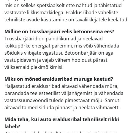
mis on selleks spetsiaalselt ette nähtud ja tähistatud
vastavate liiklusmärkidega. Eraldusribade vaheliste
tehniliste avade kasutamine on tavaliiklejatele keelatud.
Milline on trossbarjääri eelis betoonseina ees?
Trossbarjäärid on paindlikumad ja neelavad
kokkupõrke energiat paremini, mis võib vähendada
sõidukis viibijate vigastusi. Betoonbarjäär on aga
vastupidavam ja vajab vähem hooldust pärast
väiksemaid plekimõlkimisi.
Miks on mõned eraldusribad muruga kaetud?
Haljastatud eraldusribad aitavad vähendada müra,
parandada tee esteetilist väljanägemist ja vähendada
vastassuunavööndi tulede pimestavat mõju. Samuti
aitavad taimed siduda pinnast ja neelata vihmavett.
Mida teha, kui auto eraldusribal tehniliselt rikki
läheb?