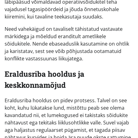
läbipääsud võimaldavad operatiivsõidukitel teha
vajadusel tagasipöördeid ja jõuda õnnetuskohale
kiiremini, kui tavaline teekasutaja suudaks.
Need vahekäigud on tavaliselt tähistatud vastavate
märkidega ja mõeldud eranditult ametlikele
sõidukitele. Nende ebaseaduslik kasutamine on ohtlik
ja karistatav, sest see võib põhjustada ootamatuid
konflikte vastassuunas liikujatega.
Eraldusriba hooldus ja
keskkonnamõjud
Eraldusriba hooldus on pidev protsess. Talvel on see
koht, kuhu lükatakse lund, mistõttu peab see olema
kavandatud nii, et lumekogused ei takistaks sõidukite
nähtavust ega tekitaks liiklusohtlikke valle. Suvel vajab
aga haljastus regulaarset pügamist, et tagada piisav
nähtavus kurvides ja hoida ära puude okste sattumine