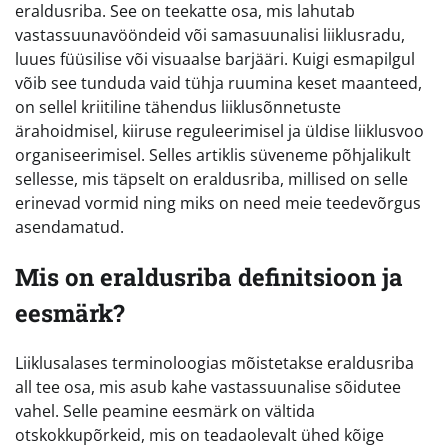
eraldusriba. See on teekatte osa, mis lahutab
vastassuunavööndeid või samasuunalisi liiklusradu,
luues füüsilise või visuaalse barjääri. Kuigi esmapilgul
võib see tunduda vaid tühja ruumina keset maanteed,
on sellel kriitiline tähendus liiklusõnnetuste
ärahoidmisel, kiiruse reguleerimisel ja üldise liiklusvoo
organiseerimisel. Selles artiklis süveneme põhjalikult
sellesse, mis täpselt on eraldusriba, millised on selle
erinevad vormid ning miks on need meie teedevõrgus
asendamatud.
Mis on eraldusriba definitsioon ja
eesmärk?
Liiklusalases terminoloogias mõistetakse eraldusriba
all tee osa, mis asub kahe vastassuunalise sõidutee
vahel. Selle peamine eesmärk on vältida
otskokkupõrkeid, mis on teadaolevalt ühed kõige