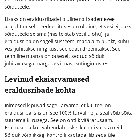
sõiduteele.
Lisaks on eraldusribadel oluline roll sademevee
ärajuhtimisel. Teedeehituses on oluline, et vesi ei jääks
sõiduteele seisma (mis tekitab vesiliu ohu), ja
eraldusriba on sageli süsteemi madalaim punkt, kuhu
vesi juhitakse ning kust see edasi dreenitakse. See
tehniline nüanss on otseselt seotud sõiduki
juhitavusega märgades ilmastikutingimustes.
Levinud eksiarvamused
eraldusribade kohta
Inimesed kipuvad sageli arvama, et kui teel on
eraldusriba, siis on see 100% turvaline ja seal võib sõita
suurema kiirusega. See on ohtlik väärarusaam.
Eraldusriba küll vähendab riske, kuid ei välista neid.
Sõiduk võib ikkagi kontrolli kaotada, libiseda üle