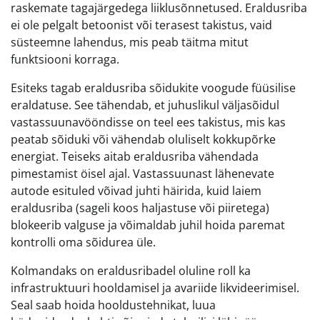
raskemate tagajärgedega liiklusõnnetused. Eraldusriba
ei ole pelgalt betoonist või terasest takistus, vaid
süsteemne lahendus, mis peab täitma mitut
funktsiooni korraga.
Esiteks tagab eraldusriba sõidukite voogude füüsilise
eraldatuse. See tähendab, et juhuslikul väljasõidul
vastassuunavööndisse on teel ees takistus, mis kas
peatab sõiduki või vähendab oluliselt kokkupõrke
energiat. Teiseks aitab eraldusriba vähendada
pimestamist öisel ajal. Vastassuunast lähenevate
autode esituled võivad juhti häirida, kuid laiem
eraldusriba (sageli koos haljastuse või piiretega)
blokeerib valguse ja võimaldab juhil hoida paremat
kontrolli oma sõidurea üle.
Kolmandaks on eraldusribadel oluline roll ka
infrastruktuuri hooldamisel ja avariide likvideerimisel.
Seal saab hoida hooldustehnikat, luua