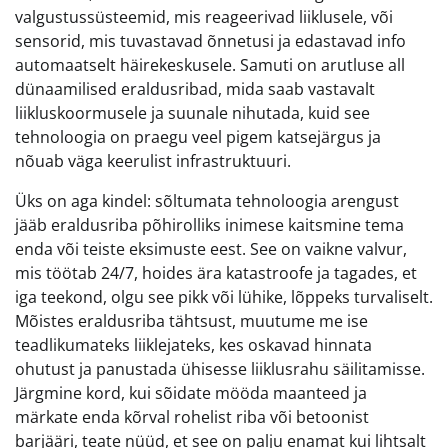
valgustussüsteemid, mis reageerivad liiklusele, või
sensorid, mis tuvastavad õnnetusi ja edastavad info
automaatselt häirekeskusele. Samuti on arutluse all
dünaamilised eraldusribad, mida saab vastavalt
liikluskoormusele ja suunale nihutada, kuid see
tehnoloogia on praegu veel pigem katsejärgus ja
nõuab väga keerulist infrastruktuuri.
Üks on aga kindel: sõltumata tehnoloogia arengust
jääb eraldusriba põhirolliks inimese kaitsmine tema
enda või teiste eksimuste eest. See on vaikne valvur,
mis töötab 24/7, hoides ära katastroofe ja tagades, et
iga teekond, olgu see pikk või lühike, lõppeks turvaliselt.
Mõistes eraldusriba tähtsust, muutume me ise
teadlikumateks liiklejateks, kes oskavad hinnata
ohutust ja panustada ühisesse liiklusrahu säilitamisse.
Järgmine kord, kui sõidate mööda maanteed ja
märkate enda kõrval rohelist riba või betoonist
barjääri, teate nüüd, et see on palju enamat kui lihtsalt