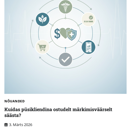
NÕUANDED
Kuidas püsikliendina ostudelt märkimisväärselt
säästa?
3. Märts 2026