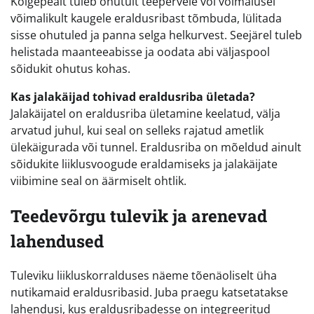
Kõigepealt tuleb ohutult teepervele või võimalusel
võimalikult kaugele eraldusribast tõmbuda, lülitada
sisse ohutuled ja panna selga helkurvest. Seejärel tuleb
helistada maanteeabisse ja oodata abi väljaspool
sõidukit ohutus kohas.
Kas jalakäijad tohivad eraldusriba ületada?
Jalakäijatel on eraldusriba ületamine keelatud, välja
arvatud juhul, kui seal on selleks rajatud ametlik
ülekäigurada või tunnel. Eraldusriba on mõeldud ainult
sõidukite liiklusvoogude eraldamiseks ja jalakäijate
viibimine seal on äärmiselt ohtlik.
Teedevõrgu tulevik ja arenevad
lahendused
Tuleviku liikluskorralduses näeme tõenäoliselt üha
nutikamaid eraldusribasid. Juba praegu katsetatakse
lahendusi, kus eraldusribadesse on integreeritud