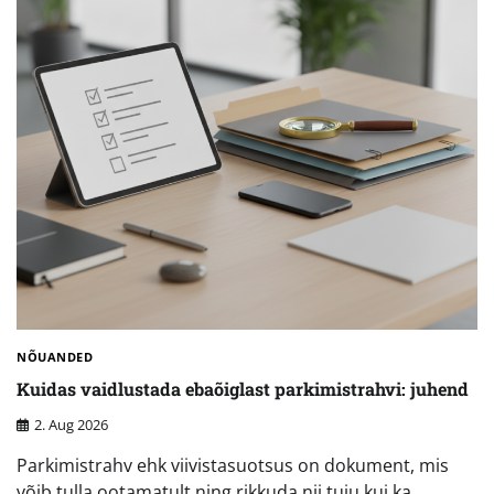
NÕUANDED
Kuidas vaidlustada ebaõiglast parkimistrahvi: juhend
2. Aug 2026
Parkimistrahv ehk viivistasuotsus on dokument, mis
võib tulla ootamatult ning rikkuda nii tuju kui ka