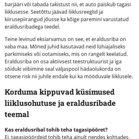
barjääri või tabada takistust nii, et auto paiskub tagasi
liiklusesse. Seetõttu jäävad liiklusreeglid ja
kiirusepiirangud jõusse ka kõige paremini varustatud
eraldusribadega teedel.
Teine levinud eksiarvamus on see, et eraldusriba on
vaba maa. Mõned juhid kasutavad neid lühiajaliseks
parkimiseks või ootamiseks, mis on rangelt keelatud.
Eraldusriba on osa aktiivsest teestruktuurist ja iga
sõiduki viibimine seal väljaspool hädaolukorda on
otsene risk nii juhile endale kui ka mööduvale liiklusele.
Korduma kippuvad küsimused
liiklusohutuse ja eraldusribade
teemal
Kas eraldusribal tohib teha tagasipööret?
Ei, tagasipöördeid tohib teha ainult nendes kohtades,