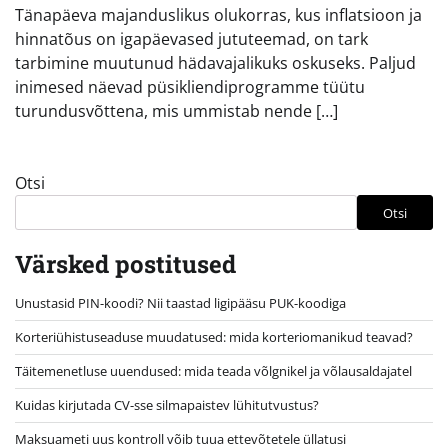
Tänapäeva majanduslikus olukorras, kus inflatsioon ja
hinnatõus on igapäevased jututeemad, on tark
tarbimine muutunud hädavajalikuks oskuseks. Paljud
inimesed näevad püsikliendiprogramme tüütu
turundusvõttena, mis ummistab nende […]
Otsi
Otsi
Värsked postitused
Unustasid PIN-koodi? Nii taastad ligipääsu PUK-koodiga
Korteriühistuseaduse muudatused: mida korteriomanikud teavad?
Täitemenetluse uuendused: mida teada võlgnikel ja võlausaldajatel
Kuidas kirjutada CV-sse silmapaistev lühitutvustus?
Maksuameti uus kontroll võib tuua ettevõtetele üllatusi