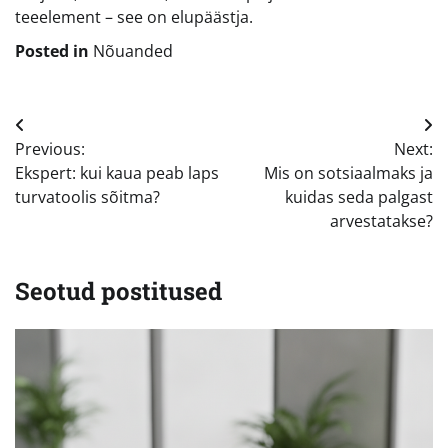
teeelement – see on elupäästja.
Posted in
Nõuanded
Navigeerimine
Previous:
Next:
Ekspert: kui kaua peab laps
Mis on sotsiaalmaks ja
turvatoolis sõitma?
kuidas seda palgast
arvestatakse?
Seotud postitused