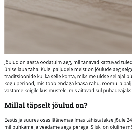
Jõulud on aasta oodatuim aeg, mil tänavad kattuvad tule
ühise laua taha. Kuigi paljudele meist on jõulude aeg selg
traditsioonide kui ka selle kohta, miks me üldse sel ajal pü
kogu periood, mis toob endaga kaasa rahu, rõõmu ja palju
vastame kõigile küsimustele, mis aitavad sul pühadeajaks tä
Millal täpselt jõulud on?
Eestis ja suures osas läänemaailmas tähistatakse jõule 24.
mil puhkame ja veedame aega perega. Siiski on oluline mõi