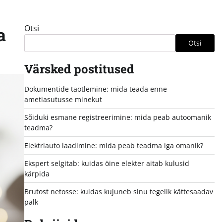
Otsi
a
Otsi
Värsked postitused
Dokumentide taotlemine: mida teada enne
ametiasutusse minekut
Sõiduki esmane registreerimine: mida peab autoomanik
teadma?
Elektriauto laadimine: mida peab teadma iga omanik?
Ekspert selgitab: kuidas öine elekter aitab kulusid
kärpida
Brutost netosse: kuidas kujuneb sinu tegelik kättesaadav
palk