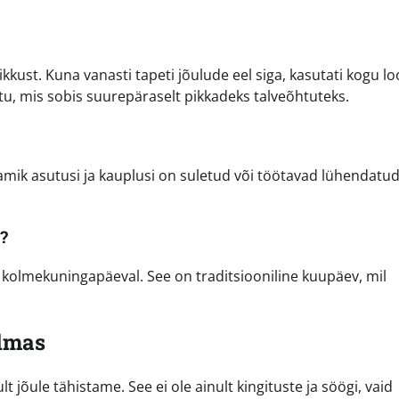
rikkust. Kuna vanasti tapeti jõulude eel siga, kasutati kogu 
itu, mis sobis suurepäraselt pikkadeks talveõhtuteks.
Enamik asutusi ja kauplusi on suletud või töötavad lühendatu
?
hk kolmekuningapäeval. See on traditsiooniline kuupäev, mil
lmas
jõule tähistame. See ei ole ainult kingituste ja söögi, vaid