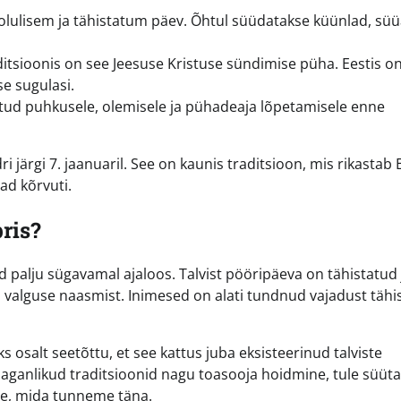
 olulisem ja tähistatum päev. Õhtul süüdatakse küünlad, sü
ditsioonis on see Jeesuse Kristuse sündimise püha. Eestis o
se sugulasi.
ud puhkusele, olemisele ja pühadeaja lõpetamisele enne
i järgi 7. jaanuaril. See on kaunis traditsioon, mis rikastab 
ad kõrvuti.
ris?
d palju sügavamal ajaloos. Talvist pööripäeva on tähistatud
a valguse naasmist. Inimesed on alati tundnud vajadust tähi
ks osalt seetõttu, et see kattus juba eksisteerinud talviste
ganlikud traditsioonid nagu toasooja hoidmine, tule süüt
nde, mida tunneme täna.