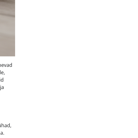
unevad
de,
id
ja
pühad,
a.