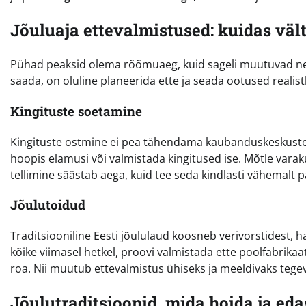
Jõuluaja ettevalmistused: kuidas vält
Pühad peaksid olema rõõmuaeg, kuid sageli muutuvad need
saada, on oluline planeerida ette ja seada ootused realistl
Kingituste soetamine
Kingituste ostmine ei pea tähendama kaubanduskeskustes 
hoopis elamusi või valmistada kingitused ise. Mõtle varakul
tellimine säästab aega, kuid tee seda kindlasti vähemalt p
Jõulutoidud
Traditsiooniline Eesti jõululaud koosneb verivorstidest, h
kõike viimasel hetkel, proovi valmistada ette poolfabrikaa
roa. Nii muutub ettevalmistus ühiseks ja meeldivaks tege
Jõulutraditsioonid, mida hoida ja eda