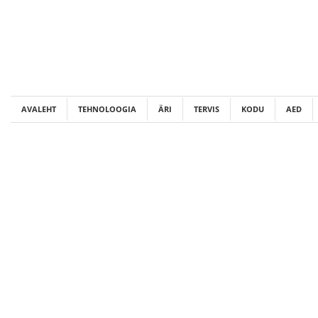
Skip
to
content
AVALEHT
TEHNOLOOGIA
ÄRI
TERVIS
KODU
AED