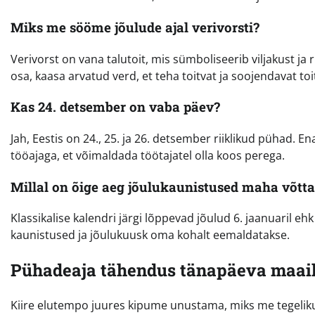
Miks me sööme jõulude ajal verivorsti?
Verivorst on vana talutoit, mis sümboliseerib viljakust ja 
osa, kaasa arvatud verd, et teha toitvat ja soojendavat to
Kas 24. detsember on vaba päev?
Jah, Eestis on 24., 25. ja 26. detsember riiklikud pühad. 
tööajaga, et võimaldada töötajatel olla koos perega.
Millal on õige aeg jõulukaunistused maha võtta
Klassikalise kalendri järgi lõppevad jõulud 6. jaanuaril e
kaunistused ja jõulukuusk oma kohalt eemaldatakse.
Pühadeaja tähendus tänapäeva maai
Kiire elutempo juures kipume unustama, miks me tegelikult 