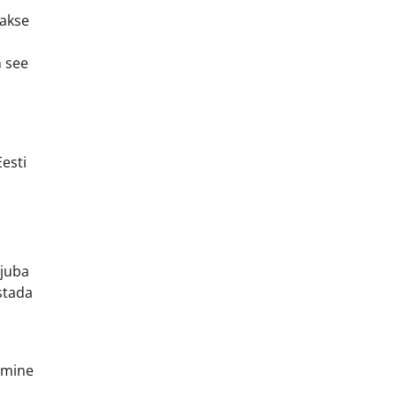
üakse
n see
Eesti
 juba
stada
amine