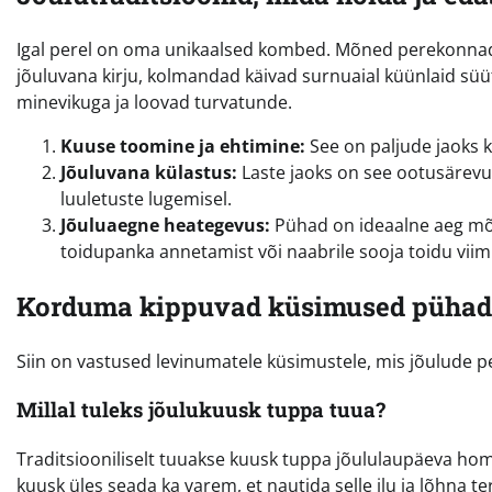
Igal perel on oma unikaalsed kombed. Mõned perekonnad p
jõuluvana kirju, kolmandad käivad surnuaial küünlaid süü
minevikuga ja loovad turvatunde.
Kuuse toomine ja ehtimine:
See on paljude jaoks 
Jõuluvana külastus:
Laste jaoks on see ootusärevu
luuletuste lugemisel.
Jõuluaegne heategevus:
Pühad on ideaalne aeg mõe
toidupanka annetamist või naabrile sooja toidu viimi
Korduma kippuvad küsimused pühad
Siin on vastused levinumatele küsimustele, mis jõulude pe
Millal tuleks jõulukuusk tuppa tuua?
Traditsiooniliselt tuuakse kuusk tuppa jõululaupäeva homm
kuusk üles seada ka varem, et nautida selle ilu ja lõhna t