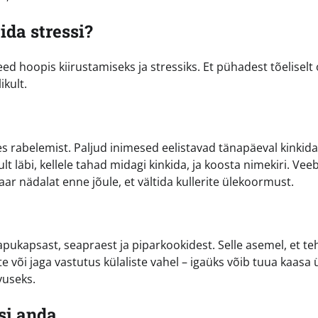
ida stressi?
 hoopis kiirustamiseks ja stressiks. Et pühadest tõeliselt
ikult.
rabelemist. Paljud inimesed eelistavad tänapäeval kinkida
t läbi, kellele tahad midagi kinkida, ja koosta nimekiri. Veeb
aar nädalat enne jõule, et vältida kullerite ülekoormust.
apukapsast, seapraest ja piparkookidest. Selle asemel, et te
te või jaga vastutus külaliste vahel – igaüks võib tuua kaasa
vuseks.
si anda