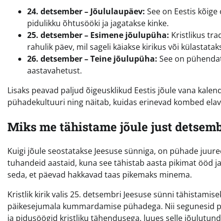
24. detsember – Jõululaupäev:
See on Eestis kõige
pidulikku õhtusööki ja jagatakse kinke.
25. detsember – Esimene jõulupüha:
Kristlikus tra
rahulik päev, mil sageli käiakse kirikus või külastatak
26. detsember – Teine jõulupüha:
See on pühendat
aastavahetust.
Lisaks peavad paljud õigeusklikud Eestis jõule vana kalendr
pühadekultuuri ning näitab, kuidas erinevad kombed elav
Miks me tähistame jõule just detsemb
Kuigi jõule seostatakse Jeesuse sünniga, on pühade juure
tuhandeid aastaid, kuna see tähistab aasta pikimat ööd j
seda, et päevad hakkavad taas pikemaks minema.
Kristlik kirik valis 25. detsembri Jeesuse sünni tähistamise
päikesejumala kummardamise pühadega. Nii segunesid pa
ja pidusöögid kristliku tähendusega, luues selle jõulutu