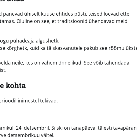
anevad ühiselt kuuse ehtides püsti, teised loevad ette
tamas. Oluline on see, et traditsioonid ühendavad meid
kogu pühadeaja algushetk.
se kõrghetk, kuid ka täiskasvanutele pakub see rõõmu ükste
lda neile, kes on vähem õnnelikud. See võib tähendada
st.
e kohta
rioodil inimestel tekivad:
ikul, 24. detsembril. Siiski on tänapäeval täiesti tavapära
erve detsembrikuu vältel.