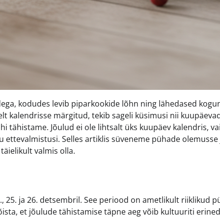
dega, kodudes levib piparkookide lõhn ning lähedased kog
elt kalendrisse märgitud, tekib sageli küsimusi nii kuupäeva
hi tähistame. Jõulud ei ole lihtsalt üks kuupäev kalendris, va
 ettevalmistusi. Selles artiklis süveneme pühade olemusse 
ielikult valmis olla.
, 25. ja 26. detsembril. See periood on ametlikult riiklikud 
sta, et jõulude tähistamise täpne aeg võib kultuuriti erined