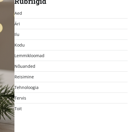
Rubriigid
Aed
Äri
Ilu
Kodu
Lemmikloomad
Nõuanded
Reisimine
Tehnoloogia
Tervis
Toit