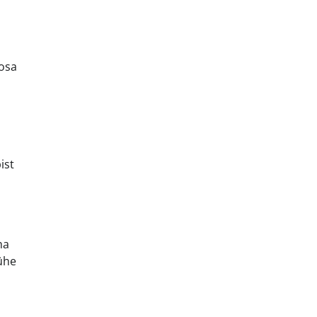
 osa
ist
ha
 ühe