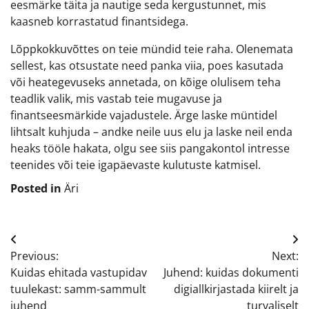
eesmärke täita ja nautige seda kergustunnet, mis
kaasneb korrastatud finantsidega.
Lõppkokkuvõttes on teie mündid teie raha. Olenemata
sellest, kas otsustate need panka viia, poes kasutada
või heategevuseks annetada, on kõige olulisem teha
teadlik valik, mis vastab teie mugavuse ja
finantseesmärkide vajadustele. Ärge laske müntidel
lihtsalt kuhjuda – andke neile uus elu ja laske neil enda
heaks tööle hakata, olgu see siis pangakontol intresse
teenides või teie igapäevaste kulutuste katmisel.
Posted in
Äri
Navigeerimine
Previous:
Next:
Kuidas ehitada vastupidav
Juhend: kuidas dokumenti
tuulekast: samm-sammult
digiallkirjastada kiirelt ja
juhend
turvaliselt