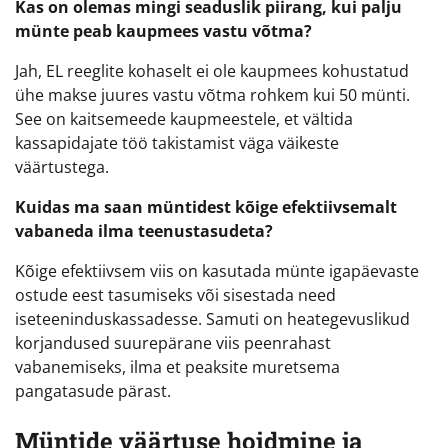
Kas on olemas mingi seaduslik piirang, kui palju
münte peab kaupmees vastu võtma?
Jah, EL reeglite kohaselt ei ole kaupmees kohustatud
ühe makse juures vastu võtma rohkem kui 50 münti.
See on kaitsemeede kaupmeestele, et vältida
kassapidajate töö takistamist väga väikeste
väärtustega.
Kuidas ma saan müntidest kõige efektiivsemalt
vabaneda ilma teenustasudeta?
Kõige efektiivsem viis on kasutada münte igapäevaste
ostude eest tasumiseks või sisestada need
iseteeninduskassadesse. Samuti on heategevuslikud
korjandused suurepärane viis peenrahast
vabanemiseks, ilma et peaksite muretsema
pangatasude pärast.
Müntide väärtuse hoidmine ja