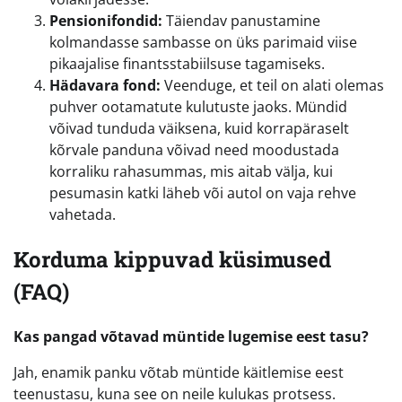
Pensionifondid:
Täiendav panustamine
kolmandasse sambasse on üks parimaid viise
pikaajalise finantsstabiilsuse tagamiseks.
Hädavara fond:
Veenduge, et teil on alati olemas
puhver ootamatute kulutuste jaoks. Mündid
võivad tunduda väiksena, kuid korrapäraselt
kõrvale panduna võivad need moodustada
korraliku rahasummas, mis aitab välja, kui
pesumasin katki läheb või autol on vaja rehve
vahetada.
Korduma kippuvad küsimused
(FAQ)
Kas pangad võtavad müntide lugemise eest tasu?
Jah, enamik panku võtab müntide käitlemise eest
teenustasu, kuna see on neile kulukas protsess.