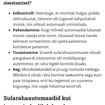
sisestamisel?
Eelkontroll:
Veenduge, et müntide hulgas poleks
võõrvaluutat, žetoone või tugevalt kahjustatud
münte, mis võivad automaadi ummistada.
Pakendamine:
Kuigi mõned automaadid lubavad
münte valada otse renni, nõuavad teised nende
eelnevat sorteerimist või spetsiaalsetesse
kottidesse panemist.
Tuvastamine:
Enamik sularahaautomaate nõuab
pangakaardi sisestamist või mobiilipanga
autentimist, et raha õigele kontole jõuaks.
Aeg:
Mündiülekanded ei pruugi toimuda hetkega.
Mõnikord võtab raha kontole laekumine aega kuni
paar tööpäeva, eriti kui tegemist on suurema
kogusega, mis vajab hilisemat kontrolli.
Sularahaautomaadid kui