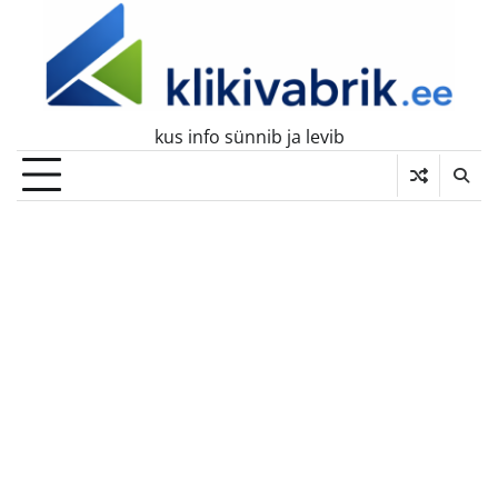
Skip
to
content
kus info sünnib ja levib