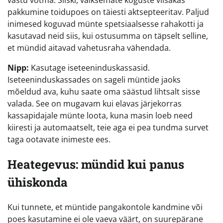
pakkumine toidupoes on täiesti aktsepteeritav. Paljud
inimesed koguvad münte spetsiaalsesse rahakotti ja
kasutavad neid siis, kui ostusumma on täpselt selline,
et mündid aitavad vahetusraha vähendada.
Nipp:
Kasutage iseteeninduskassasid.
Iseteeninduskassades on sageli müntide jaoks
mõeldud ava, kuhu saate oma säästud lihtsalt sisse
valada. See on mugavam kui elavas järjekorras
kassapidajale münte loota, kuna masin loeb need
kiiresti ja automaatselt, teie aga ei pea tundma survet
taga ootavate inimeste ees.
Heategevus: mündid kui panus
ühiskonda
Kui tunnete, et müntide pangakontole kandmine või
poes kasutamine ei ole vaeva väärt, on suurepärane