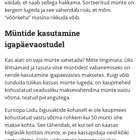
väidab, et saab sellega hakkama. Sorteeritud münte on
kergem lugeda ja see vähendab riski, et mõni
“võõrkeha” masina rikkuda võib.
Müntide kasutamine
igapäevaostudel
Kas alati on vaja münte vahetada? Mitte tingimata. Üks
lihtsamaid ja tasuta viise müntidest vabanemiseks on
nende kasutamine igapäevastes maksetes. Kuigi võib
tunduda tülikas kassas münte lugeda, on kaupmehed
kohustatud seadusliku maksevahendina münte vastu
võtma, teatud piirangutega.
Euroopa Liidu õigusaktide kohaselt ei ole kaupmees
kohustatud vastu võtma rohkem kui 50 münti ühe
makse kohta. See tähendab, et kui teil on kaasas
hiiglaslik kotitäis münte, ei pea kassapidaja neid kõiki
vastu võtma. Siiski, väiksemate koguste viisakas