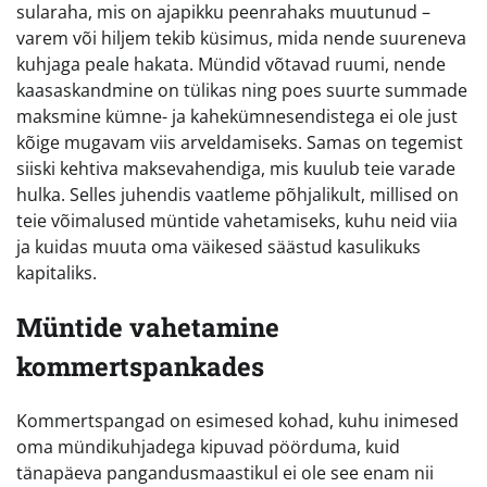
sularaha, mis on ajapikku peenrahaks muutunud –
varem või hiljem tekib küsimus, mida nende suureneva
kuhjaga peale hakata. Mündid võtavad ruumi, nende
kaasaskandmine on tülikas ning poes suurte summade
maksmine kümne- ja kahekümnesendistega ei ole just
kõige mugavam viis arveldamiseks. Samas on tegemist
siiski kehtiva maksevahendiga, mis kuulub teie varade
hulka. Selles juhendis vaatleme põhjalikult, millised on
teie võimalused müntide vahetamiseks, kuhu neid viia
ja kuidas muuta oma väikesed säästud kasulikuks
kapitaliks.
Müntide vahetamine
kommertspankades
Kommertspangad on esimesed kohad, kuhu inimesed
oma mündikuhjadega kipuvad pöörduma, kuid
tänapäeva pangandusmaastikul ei ole see enam nii