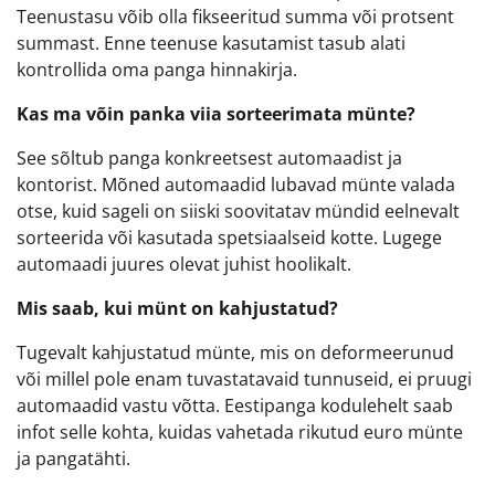
Teenustasu võib olla fikseeritud summa või protsent
summast. Enne teenuse kasutamist tasub alati
kontrollida oma panga hinnakirja.
Kas ma võin panka viia sorteerimata münte?
See sõltub panga konkreetsest automaadist ja
kontorist. Mõned automaadid lubavad münte valada
otse, kuid sageli on siiski soovitatav mündid eelnevalt
sorteerida või kasutada spetsiaalseid kotte. Lugege
automaadi juures olevat juhist hoolikalt.
Mis saab, kui münt on kahjustatud?
Tugevalt kahjustatud münte, mis on deformeerunud
või millel pole enam tuvastatavaid tunnuseid, ei pruugi
automaadid vastu võtta. Eestipanga kodulehelt saab
infot selle kohta, kuidas vahetada rikutud euro münte
ja pangatähti.