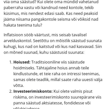
viia oma säästud? Kui olete oma mündid vahetanud
paberraha vastu või kandnud need kontole, tekib
küsimus, mis nendest edasi saab. Kas need peaksid
jääma niisama pangakontole seisma või võiksid nad
hakata teenima tulu?
Inflatsioon sööb väärtust, mis seisab tavalisel
arvelduskontol. Seetõttu on mõistlik säästud suunata
kuhugi, kus nad on kaitstud või kus nad kasvavad. Siin
on mõned suunad, kuhu säästusid suunata:
Hoiused:
Traditsiooniline viis säästude
hoidmiseks. Tähtajaline hoius annab teile
kindlustunde, et teie raha on intressi teenimas,
samas olete teadlik, millal saate raha uuesti välja
võtta.
Investeerimiskonto:
Kui olete valmis pisut
riskima, on investeerimiskonto suurepärane viis
panna säästud aktsiatesse, fondidesse või
võlakirjadesse.