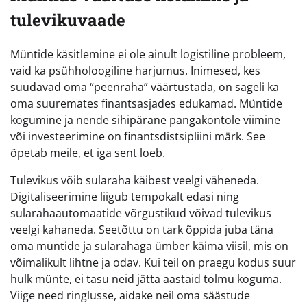
tulevikuvaade
Müntide käsitlemine ei ole ainult logistiline probleem,
vaid ka psühholoogiline harjumus. Inimesed, kes
suudavad oma “peenraha” väärtustada, on sageli ka
oma suuremates finantsasjades edukamad. Müntide
kogumine ja nende sihipärane pangakontole viimine
või investeerimine on finantsdistsipliini märk. See
õpetab meile, et iga sent loeb.
Tulevikus võib sularaha käibest veelgi väheneda.
Digitaliseerimine liigub tempokalt edasi ning
sularahaautomaatide võrgustikud võivad tulevikus
veelgi kahaneda. Seetõttu on tark õppida juba täna
oma müntide ja sularahaga ümber käima viisil, mis on
võimalikult lihtne ja odav. Kui teil on praegu kodus suur
hulk münte, ei tasu neid jätta aastaid tolmu koguma.
Viige need ringlusse, aidake neil oma säästude