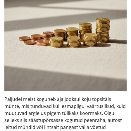
Paljudel meist koguneb aja jooksul koju topsitäis
münte, mis tunduvad küll esmapilgul väärtuslikud, kuid
muutuvad argielus pigem tülikaks koormaks. Olgu
selleks siis säästupõrsasse kogutud peenraha, autost
leitud mündid või lihtsalt pangast välja võetud