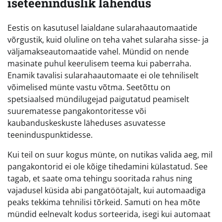
iseteeninduslik lahendus
Eestis on kasutusel laialdane sularahaautomaatide
võrgustik, kuid oluline on teha vahet sularaha sisse- ja
väljamakseautomaatide vahel. Mündid on nende
masinate puhul keerulisem teema kui paberraha.
Enamik tavalisi sularahaautomaate ei ole tehniliselt
võimelised münte vastu võtma. Seetõttu on
spetsiaalsed mündilugejad paigutatud peamiselt
suurematesse pangakontoritesse või
kaubanduskeskuste läheduses asuvatesse
teeninduspunktidesse.
Kui teil on suur kogus münte, on nutikas valida aeg, mil
pangakontorid ei ole kõige tihedamini külastatud. See
tagab, et saate oma tehingu sooritada rahus ning
vajadusel küsida abi pangatöötajalt, kui automaadiga
peaks tekkima tehnilisi tõrkeid. Samuti on hea mõte
mündid eelnevalt kodus sorteerida, isegi kui automaat