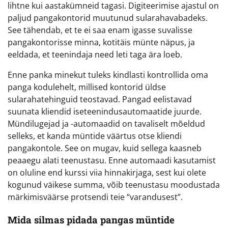
lihtne kui aastakümneid tagasi. Digiteerimise ajastul on
paljud pangakontorid muutunud sularahavabadeks.
See tähendab, et te ei saa enam igasse suvalisse
pangakontorisse minna, kotitäis münte näpus, ja
eeldada, et teenindaja need leti taga ära loeb.
Enne panka minekut tuleks kindlasti kontrollida oma
panga kodulehelt, millised kontorid üldse
sularahatehinguid teostavad. Pangad eelistavad
suunata kliendid iseteenindusautomaatide juurde.
Mündilugejad ja -automaadid on tavaliselt mõeldud
selleks, et kanda müntide väärtus otse kliendi
pangakontole. See on mugav, kuid sellega kaasneb
peaaegu alati teenustasu. Enne automaadi kasutamist
on oluline end kurssi viia hinnakirjaga, sest kui olete
kogunud väikese summa, võib teenustasu moodustada
märkimisväärse protsendi teie “varandusest”.
Mida silmas pidada pangas müntide