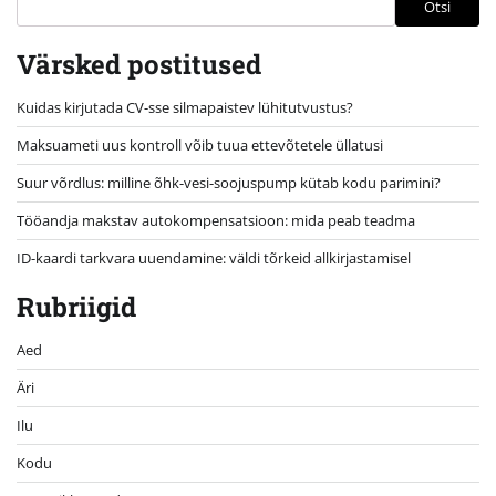
Otsi
Värsked postitused
Kuidas kirjutada CV-sse silmapaistev lühitutvustus?
Maksuameti uus kontroll võib tuua ettevõtetele üllatusi
Suur võrdlus: milline õhk-vesi-soojuspump kütab kodu parimini?
Tööandja makstav autokompensatsioon: mida peab teadma
ID-kaardi tarkvara uuendamine: väldi tõrkeid allkirjastamisel
Rubriigid
Aed
Äri
Ilu
Kodu