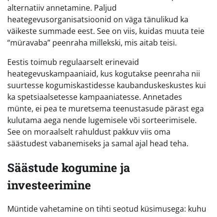
alternatiiv annetamine. Paljud
heategevusorganisatsioonid on väga tänulikud ka
väikeste summade eest. See on viis, kuidas muuta teie
“müravaba” peenraha millekski, mis aitab teisi.
Eestis toimub regulaarselt erinevaid
heategevuskampaaniaid, kus kogutakse peenraha nii
suurtesse kogumiskastidesse kaubanduskeskustes kui
ka spetsiaalsetesse kampaaniatesse. Annetades
münte, ei pea te muretsema teenustasude pärast ega
kulutama aega nende lugemisele või sorteerimisele.
See on moraalselt rahuldust pakkuv viis oma
säästudest vabanemiseks ja samal ajal head teha.
Säästude kogumine ja
investeerimine
Müntide vahetamine on tihti seotud küsimusega: kuhu