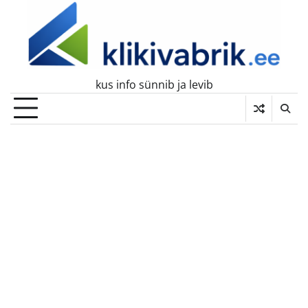
Skip
to
content
kus info sünnib ja levib