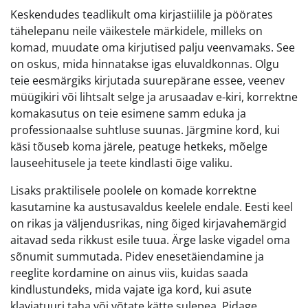
Keskendudes teadlikult oma kirjastiilile ja pöörates
tähelepanu neile väikestele märkidele, milleks on
komad, muudate oma kirjutised palju veenvamaks. See
on oskus, mida hinnatakse igas eluvaldkonnas. Olgu
teie eesmärgiks kirjutada suurepärane essee, veenev
müügikiri või lihtsalt selge ja arusaadav e-kiri, korrektne
komakasutus on teie esimene samm eduka ja
professionaalse suhtluse suunas. Järgmine kord, kui
käsi tõuseb koma järele, peatuge hetkeks, mõelge
lauseehitusele ja teete kindlasti õige valiku.
Lisaks praktilisele poolele on komade korrektne
kasutamine ka austusavaldus keelele endale. Eesti keel
on rikas ja väljendusrikas, ning õiged kirjavahemärgid
aitavad seda rikkust esile tuua. Ärge laske vigadel oma
sõnumit summutada. Pidev enesetäiendamine ja
reeglite kordamine on ainus viis, kuidas saada
kindlustundeks, mida vajate iga kord, kui asute
klaviatuuri taha või võtate kätte sulepea. Pidage