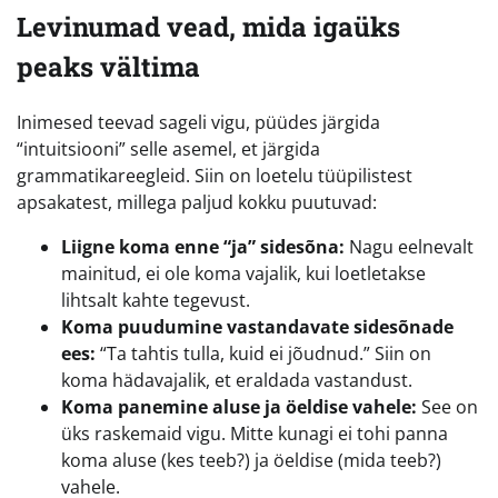
Levinumad vead, mida igaüks
peaks vältima
Inimesed teevad sageli vigu, püüdes järgida
“intuitsiooni” selle asemel, et järgida
grammatikareegleid. Siin on loetelu tüüpilistest
apsakatest, millega paljud kokku puutuvad:
Liigne koma enne “ja” sidesõna:
Nagu eelnevalt
mainitud, ei ole koma vajalik, kui loetletakse
lihtsalt kahte tegevust.
Koma puudumine vastandavate sidesõnade
ees:
“Ta tahtis tulla, kuid ei jõudnud.” Siin on
koma hädavajalik, et eraldada vastandust.
Koma panemine aluse ja öeldise vahele:
See on
üks raskemaid vigu. Mitte kunagi ei tohi panna
koma aluse (kes teeb?) ja öeldise (mida teeb?)
vahele.