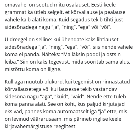
omavahel on seotud mitu osalauset. Eesti keele
grammatika ütleb selgelt, et kõrvallause ja pealause
vahele käib alati koma. Kuid segadus tekib tihti just
sidesõnadega nagu “ja”, “ning”, “ega” või “või”.
Üldreegel on selline: kui ühendate kaks lihtlauset
sidesõnadega “ja”, “ning”, “ega”, “või”, siis nende vahele
koma ei panda. Näiteks: “Ma läksin poodi ja ostsin
leiba.” Siin on kaks tegevust, mida sooritab sama alus,
mistõttu koma on liigne.
Küll aga muutub olukord, kui tegemist on rinnastatud
kõrvallausetega või kui lausesse tekib vastandav
sidesõna nagu “aga”, “kuid”, “vaid”. Nende ette tuleb
koma panna alati. See on koht, kus paljud kirjutajad
eksivad, pannes koma automaatselt iga “ja” ette, mis
on levinud väärarusaam, mis pärineb inglise keele
kirjavahemärgistuse reeglitest.