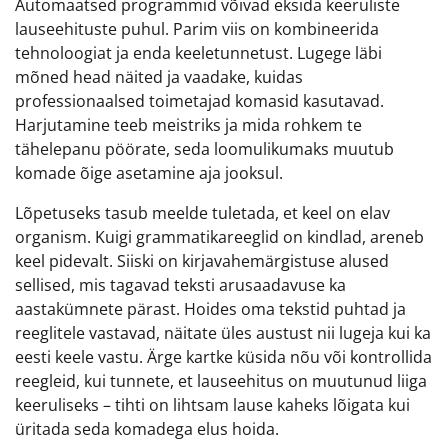
Automaatsed programmid võivad eksida keeruliste
lauseehituste puhul. Parim viis on kombineerida
tehnoloogiat ja enda keeletunnetust. Lugege läbi
mõned head näited ja vaadake, kuidas
professionaalsed toimetajad komasid kasutavad.
Harjutamine teeb meistriks ja mida rohkem te
tähelepanu pöörate, seda loomulikumaks muutub
komade õige asetamine aja jooksul.
Lõpetuseks tasub meelde tuletada, et keel on elav
organism. Kuigi grammatikareeglid on kindlad, areneb
keel pidevalt. Siiski on kirjavahemärgistuse alused
sellised, mis tagavad teksti arusaadavuse ka
aastakümnete pärast. Hoides oma tekstid puhtad ja
reeglitele vastavad, näitate üles austust nii lugeja kui ka
eesti keele vastu. Ärge kartke küsida nõu või kontrollida
reegleid, kui tunnete, et lauseehitus on muutunud liiga
keeruliseks – tihti on lihtsam lause kaheks lõigata kui
üritada seda komadega elus hoida.