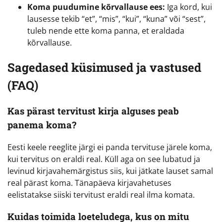
Koma puudumine kõrvallause ees:
Iga kord, kui
lausesse tekib “et”, “mis”, “kui”, “kuna” või “sest”,
tuleb nende ette koma panna, et eraldada
kõrvallause.
Sagedased küsimused ja vastused
(FAQ)
Kas pärast tervitust kirja alguses peab
panema koma?
Eesti keele reeglite järgi ei panda tervituse järele koma,
kui tervitus on eraldi real. Küll aga on see lubatud ja
levinud kirjavahemärgistus siis, kui jätkate lauset samal
real pärast koma. Tänapäeva kirjavahetuses
eelistatakse siiski tervitust eraldi real ilma komata.
Kuidas toimida loeteludega, kus on mitu