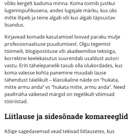
võiks kergelt kaduma minna. Koma toimib justkui
lugemispuhkusena, andes lugejale märku, kus üks
mõte lõpeb ja teine algab või kus algab täpsustav
lisandus.
Kirjavead komade kasutamisel loovad paraku mulje
professionaalsuse puudumisest. Olgu tegemist
töömeili, blogipostituse või akadeemilise tekstiga,
korrektne keelekasutus suurendab usaldust autori
vastu. Eriti tähelepanelik tasub olla olukordades, kus
koma valesse kohta panemine muudab lause
tähendust täielikult – klassikaline näide on “hukata,
mitte armu anda” vs “hukata mitte, armu anda”. Need
pealtnäha väikesed märgid on tegelikult võimsad
tööriistad.
Liitlause ja sidesõnade komareeglid
Kõige sagedasemad vead tekivad liitlausetes, kus