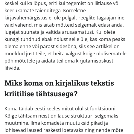
keskel kui ka lõpus, eriti kui tegemist on liitlause või
keerukamate täienditega. Korrektne
kirjavahemärgistus ei ole pelgalt reeglite tagaajamine,
vaid vahend, mis aitab mõtteid selgemalt edasi anda,
lugejat suunata ja vältida arusaamatusi. Kui olete
kunagi tundnud ebakindlust selle üle, kas koma peaks
olema enne või pärast sidesõna, siis see artikkel on
mõeldud just teile, et heita valgust kõige olulisematele
põhimõtetele ja aidata teil oma kirjutamisoskust
lihvida.
Miks koma on kirjalikus tekstis
kriitilise tähtsusega?
Koma täidab eesti keeles mitut olulist funktsiooni.
Kõige tähtsam neist on lause struktuuri selgemaks
muutmine. Ilma komadeta muutuksid pikad ja
lohisevad laused raskesti loetavaks ning nende mõte