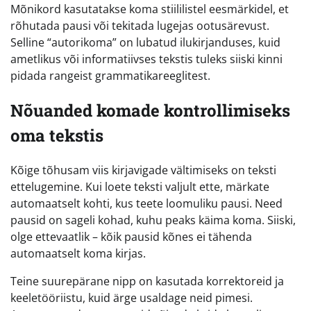
Mõnikord kasutatakse koma stiililistel eesmärkidel, et
rõhutada pausi või tekitada lugejas ootusärevust.
Selline “autorikoma” on lubatud ilukirjanduses, kuid
ametlikus või informatiivses tekstis tuleks siiski kinni
pidada rangeist grammatikareeglitest.
Nõuanded komade kontrollimiseks
oma tekstis
Kõige tõhusam viis kirjavigade vältimiseks on teksti
ettelugemine. Kui loete teksti valjult ette, märkate
automaatselt kohti, kus teete loomuliku pausi. Need
pausid on sageli kohad, kuhu peaks käima koma. Siiski,
olge ettevaatlik – kõik pausid kõnes ei tähenda
automaatselt koma kirjas.
Teine suurepärane nipp on kasutada korrektoreid ja
keeletööriistu, kuid ärge usaldage neid pimesi.