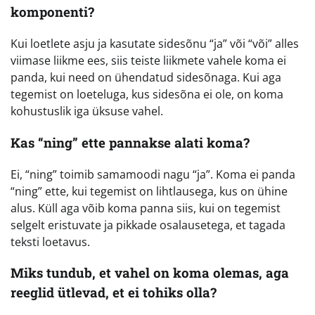
komponenti?
Kui loetlete asju ja kasutate sidesõnu “ja” või “või” alles
viimase liikme ees, siis teiste liikmete vahele koma ei
panda, kui need on ühendatud sidesõnaga. Kui aga
tegemist on loeteluga, kus sidesõna ei ole, on koma
kohustuslik iga üksuse vahel.
Kas “ning” ette pannakse alati koma?
Ei, “ning” toimib samamoodi nagu “ja”. Koma ei panda
“ning” ette, kui tegemist on lihtlausega, kus on ühine
alus. Küll aga võib koma panna siis, kui on tegemist
selgelt eristuvate ja pikkade osalausetega, et tagada
teksti loetavus.
Miks tundub, et vahel on koma olemas, aga
reeglid ütlevad, et ei tohiks olla?