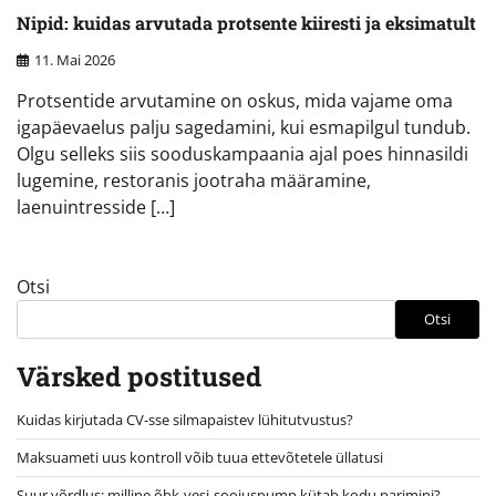
Nipid: kuidas arvutada protsente kiiresti ja eksimatult
11. Mai 2026
Protsentide arvutamine on oskus, mida vajame oma
igapäevaelus palju sagedamini, kui esmapilgul tundub.
Olgu selleks siis sooduskampaania ajal poes hinnasildi
lugemine, restoranis jootraha määramine,
laenuintresside […]
Otsi
Otsi
Värsked postitused
Kuidas kirjutada CV-sse silmapaistev lühitutvustus?
Maksuameti uus kontroll võib tuua ettevõtetele üllatusi
Suur võrdlus: milline õhk-vesi-soojuspump kütab kodu parimini?