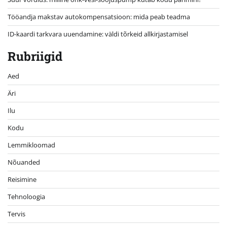
Tööandja makstav autokompensatsioon: mida peab teadma
ID-kaardi tarkvara uuendamine: väldi tõrkeid allkirjastamisel
Rubriigid
Aed
Äri
Ilu
Kodu
Lemmikloomad
Nõuanded
Reisimine
Tehnoloogia
Tervis