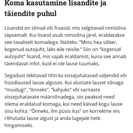
Koma kasutamine lisandite ja
täiendite puhul
Lisandid on sõnad või fraasid, mis selgitavad nimisõna
täpsemalt. Kui lisand asub nimisõna järel, eraldatakse
see tavaliselt komadega. Näiteks: “Minu hea sõber,
kogenud autojuht, läks eile reisile.” Siin on “kogenud
autojuht” lisand, mis vajab eraldamist, kuna see annab
täiendavat infot, kuid ei ole lause tuumaks.
Segadust tekitavad tihti ka sissejuhatavad väljendid või
hüüdlaused lause alguses. Kui alustate lauset sõnaga
“muidugi”, “õnneks”, “kahjuks” või sarnaste
sissejuhatavate määrsõnadega, siis peaksid need
olema eraldatud komaga, kui need käivad kogu lause
sisu kohta. “Õnneks, ilm püsis ilus” on korrektne viis
rõhutada lause algust ja anda lugejale hetk
hingamiseks.