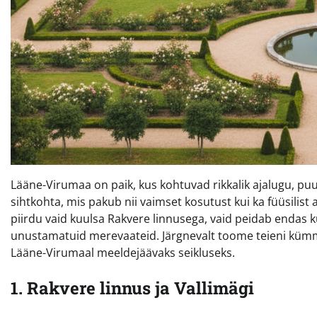
Lääne-Virumaa on paik, kus kohtuvad rikkalik ajalugu, pu
sihtkohta, mis pakub nii vaimset kosutust kui ka füüsilist a
piirdu vaid kuulsa Rakvere linnusega, vaid peidab endas
unustamatuid merevaateid. Järgnevalt toome teieni kümm
Lääne-Virumaal meeldejäävaks seikluseks.
1. Rakvere linnus ja Vallimägi