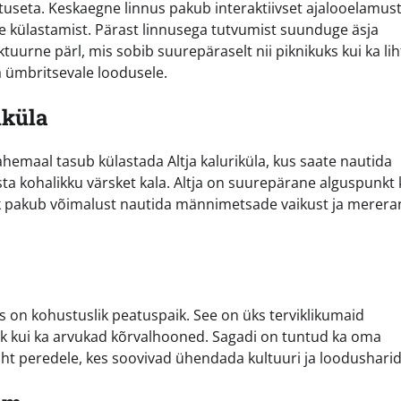
stuseta. Keskaegne linnus pakub interaktiivset ajalooelamust
te külastamist. Pärast linnusega tutvumist suunduge äsja
urne pärl, mis sobib suurepäraselt nii piknikuks kui ka lih
ja ümbritsevale loodusele.
iküla
hemaal tasub külastada Altja kaluriküla, kus saate nautida
sta kohalikku värsket kala. Altja on suurepärane alguspunkt 
ik pakub võimalust nautida männimetsade vaikust ja merera
õis on kohustuslik peatuspaik. See on üks terviklikumaid
rk kui ka arvukad kõrvalhooned. Sagadi on tuntud ka oma
t peredele, kes soovivad ühendada kultuuri ja loodushari