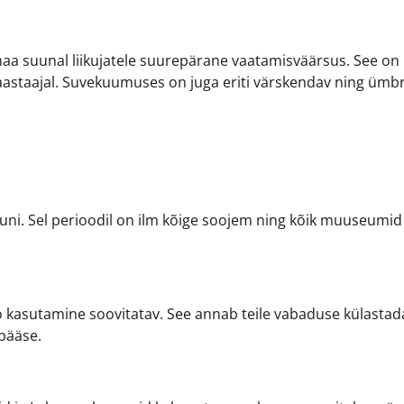
maa suunal liikujatele suurepärane vaatamisväärsus. See on 
 aastaajal. Suvekuumuses on juga eriti värskendav ning ümbr
uni. Sel perioodil on ilm kõige soojem ning kõik muuseumid 
to kasutamine soovitatav. See annab teile vabaduse külastad
 pääse.