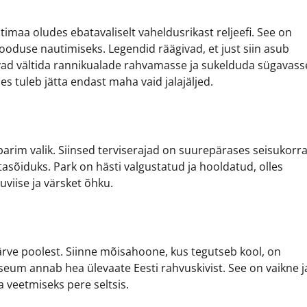
timaa oludes ebatavaliselt vaheldusrikast reljeefi. See on
ooduse nautimiseks. Legendid räägivad, et just siin asub
vivad vältida rannikualade rahvamasse ja sukelduda sügavass
des tuleb jätta endast maha vaid jalajäljed.
 parim valik. Siinsed terviserajad on suurepärases seisukorr
tasõiduks. Park on hästi valgustatud ja hooldatud, olles
uviise ja värsket õhku.
ärve poolest. Siinne mõisahoone, kus tegutseb kool, on
seum annab hea ülevaate Eesti rahvuskivist. See on vaikne j
a veetmiseks pere seltsis.