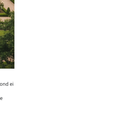
l
kond ei
se