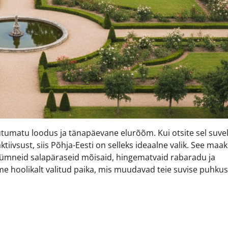
utumatu loodus ja tänapäevane elurõõm. Kui otsite sel suve
ktiivsust, siis Põhja-Eesti on selleks ideaalne valik. See maa
 kümneid salapäraseid mõisaid, hingematvaid rabaradu ja
e hoolikalt valitud paika, mis muudavad teie suvise puhku