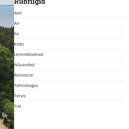
Rubriigid
Aed
Äri
Ilu
Kodu
Lemmikloomad
Nõuanded
Reisimine
Tehnoloogia
Tervis
Toit