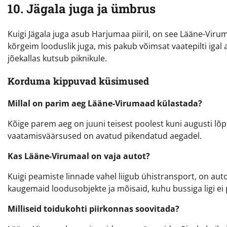
10. Jägala juga ja ümbrus
Kuigi Jägala juga asub Harjumaa piiril, on see Lääne-Viru
kõrgeim looduslik juga, mis pakub võimsat vaatepilti igal
jõekallas kutsub piknikule.
Korduma kippuvad küsimused
Millal on parim aeg Lääne-Virumaad külastada?
Kõige parem aeg on juuni teisest poolest kuni augusti lõp
vaatamisväärsused on avatud pikendatud aegadel.
Kas Lääne-Virumaal on vaja autot?
Kuigi peamiste linnade vahel liigub ühistransport, on au
kaugemaid loodusobjekte ja mõisaid, kuhu bussiga ligi ei
Milliseid toidukohti piirkonnas soovitada?