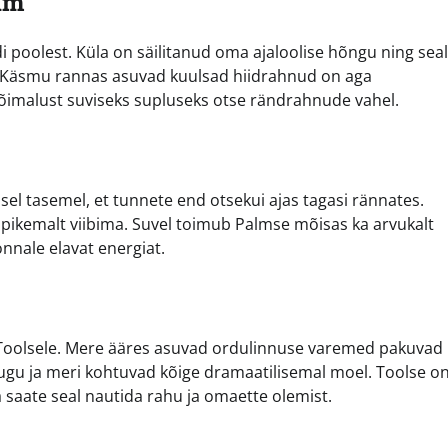
um
poolest. Küla on säilitanud oma ajaloolise hõngu ning sea
äsmu rannas asuvad kuulsad hiidrahnud on aga
õimalust suviseks supluseks otse rändrahnude vahel.
el tasemel, et tunnete end otsekui ajas tagasi rännates.
 pikemalt viibima. Suvel toimub Palmse mõisas ka arvukalt
onnale elavat energiat.
ge Toolsele. Mere ääres asuvad ordulinnuse varemed pakuvad
lugu ja meri kohtuvad kõige dramaatilisemal moel. Toolse o
saate seal nautida rahu ja omaette olemist.