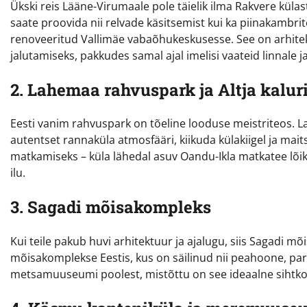
Ükski reis Lääne-Virumaale pole täielik ilma Rakvere küla
saate proovida nii relvade käsitsemist kui ka piinakambri
renoveeritud Vallimäe vabaõhukeskusesse. See on arhitektu
jalutamiseks, pakkudes samal ajal imelisi vaateid linnale 
2. Lahemaa rahvuspark ja Altja kalur
Eesti vanim rahvuspark on tõeline looduse meistriteos. La
autentset rannaküla atmosfääri, kiikuda külakiigel ja mait
matkamiseks – küla lähedal asuv Oandu-Ikla matkatee lõ
ilu.
3. Sagadi mõisakompleks
Kui teile pakub huvi arhitektuur ja ajalugu, siis Sagadi m
mõisakomplekse Eestis, kus on säilinud nii peahoone, pa
metsamuuseumi poolest, mistõttu on see ideaalne sihtkoh