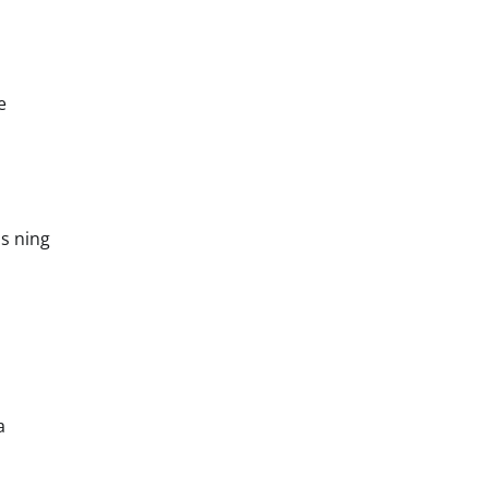
e
as ning
a