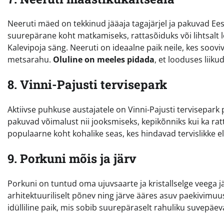
Neeruti mäed on tekkinud jääaja tagajärjel ja pakuvad Ees
suurepärane koht matkamiseks, rattasõiduks või lihtsalt l
Kalevipoja säng. Neeruti on ideaalne paik neile, kes soo
metsarahu.
Oluline on meeles pidada
, et looduses liiku
8. Vinni-Pajusti tervisepark
Aktiivse puhkuse austajatele on Vinni-Pajusti tervisepark
pakuvad võimalust nii jooksmiseks, kepikõnniks kui ka rat
populaarne koht kohalike seas, kes hindavad tervislikke el
9. Porkuni mõis ja järv
Porkuni on tuntud oma ujuvsaarte ja kristallselge veega j
arhitektuuriliselt põnev ning järve ääres asuv paekivimuu
idülliline paik, mis sobib suurepäraselt rahuliku suvepäev