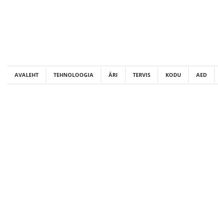
Skip
to
content
AVALEHT
TEHNOLOOGIA
ÄRI
TERVIS
KODU
AED