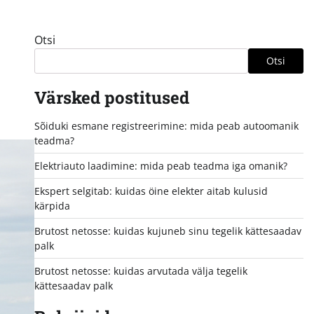
Otsi
Otsi
Värsked postitused
Sõiduki esmane registreerimine: mida peab autoomanik
teadma?
Elektriauto laadimine: mida peab teadma iga omanik?
Ekspert selgitab: kuidas öine elekter aitab kulusid
kärpida
Brutost netosse: kuidas kujuneb sinu tegelik kättesaadav
palk
Brutost netosse: kuidas arvutada välja tegelik
kättesaadav palk