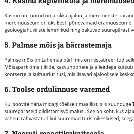
4. Käsmu kapteniküla ja meremuuse
Käsmu on tuntud oma rikka ajaloo ja meremeeste pärandi 
meremuuseum on üks Eesti põnevamaid eramuuseume. K
geoloogiahuviliste lemmikud ning pakuvad suurepärast v
5. Palmse mõis ja härrastemaja
Palmse mõis on Lahemaa pärl, mis on restaureeritud sellis
Mõisapark oma tiikide, kasvuhoonete ja alleedega kutsub
kontserte ja kultuuriüritusi, mis lisavad ajaloolisele keskk
6. Toolse ordulinnuse varemed
Kui soovite näha midagi tõeliselt maalilist, siis suundu
suurepäraseid pildistamisvõimalusi. See on koht, kus aja
vähem rahvastatud kui suuremad turismikeskused, seega 
7. Neeruti maastikukaitseala