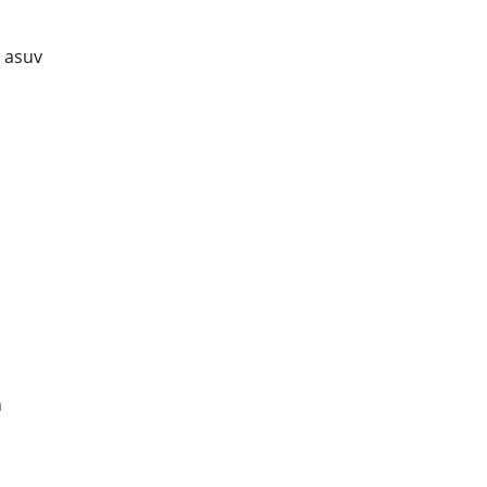
l asuv
n