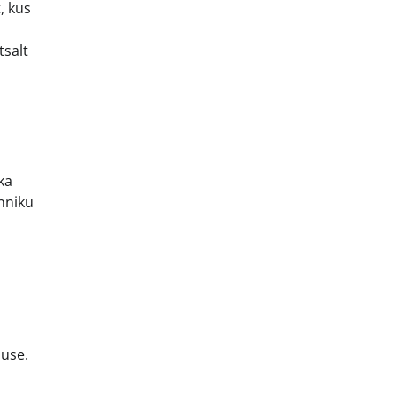
, kus
tsalt
ka
nniku
duse.