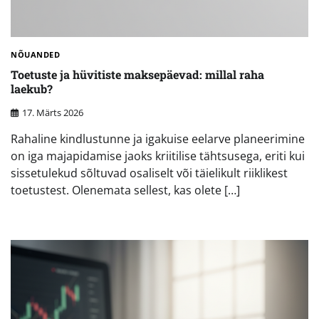
NÕUANDED
Toetuste ja hüvitiste maksepäevad: millal raha
laekub?
17. Märts 2026
Rahaline kindlustunne ja igakuise eelarve planeerimine
on iga majapidamise jaoks kriitilise tähtsusega, eriti kui
sissetulekud sõltuvad osaliselt või täielikult riiklikest
toetustest. Olenemata sellest, kas olete […]