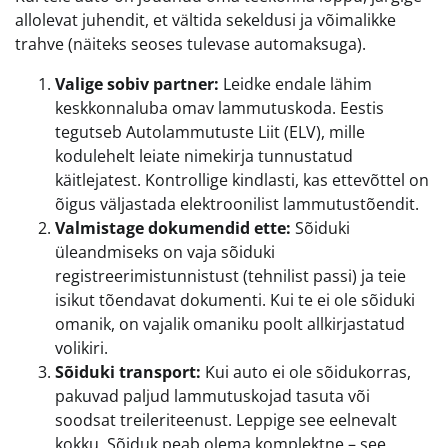
allolevat juhendit, et vältida sekeldusi ja võimalikke
trahve (näiteks seoses tulevase automaksuga).
Valige sobiv partner:
Leidke endale lähim
keskkonnaluba omav lammutuskoda. Eestis
tegutseb Autolammutuste Liit (ELV), mille
kodulehelt leiate nimekirja tunnustatud
käitlejatest. Kontrollige kindlasti, kas ettevõttel on
õigus väljastada elektroonilist lammutustõendit.
Valmistage dokumendid ette:
Sõiduki
üleandmiseks on vaja sõiduki
registreerimistunnistust (tehnilist passi) ja teie
isikut tõendavat dokumenti. Kui te ei ole sõiduki
omanik, on vajalik omaniku poolt allkirjastatud
volikiri.
Sõiduki transport:
Kui auto ei ole sõidukorras,
pakuvad paljud lammutuskojad tasuta või
soodsat treileriteenust. Leppige see eelnevalt
kokku. Sõiduk peab olema komplektne – see