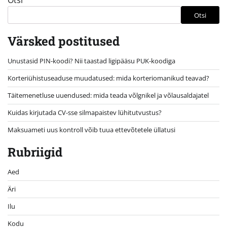
Otsi
Otsi
Värsked postitused
Unustasid PIN-koodi? Nii taastad ligipääsu PUK-koodiga
Korteriühistuseaduse muudatused: mida korteriomanikud teavad?
Täitemenetluse uuendused: mida teada võlgnikel ja võlausaldajatel
Kuidas kirjutada CV-sse silmapaistev lühitutvustus?
Maksuameti uus kontroll võib tuua ettevõtetele üllatusi
Rubriigid
Aed
Äri
Ilu
Kodu