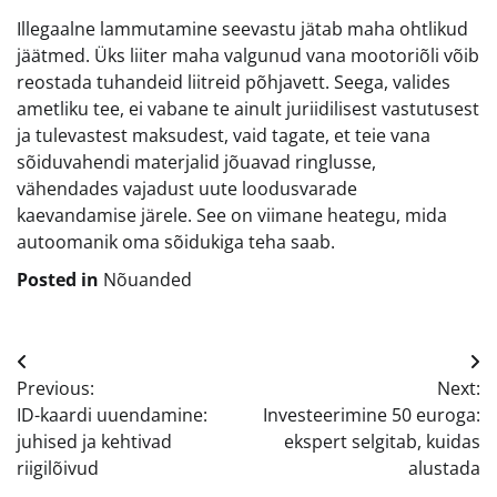
Illegaalne lammutamine seevastu jätab maha ohtlikud
jäätmed. Üks liiter maha valgunud vana mootoriõli võib
reostada tuhandeid liitreid põhjavett. Seega, valides
ametliku tee, ei vabane te ainult juriidilisest vastutusest
ja tulevastest maksudest, vaid tagate, et teie vana
sõiduvahendi materjalid jõuavad ringlusse,
vähendades vajadust uute loodusvarade
kaevandamise järele. See on viimane heategu, mida
autoomanik oma sõidukiga teha saab.
Posted in
Nõuanded
Navigeerimine
Previous:
Next:
ID-kaardi uuendamine:
Investeerimine 50 euroga:
juhised ja kehtivad
ekspert selgitab, kuidas
riigilõivud
alustada