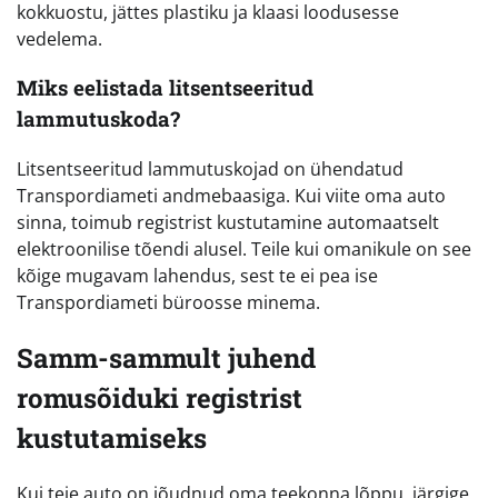
kokkuostu, jättes plastiku ja klaasi loodusesse
vedelema.
Miks eelistada litsentseeritud
lammutuskoda?
Litsentseeritud lammutuskojad on ühendatud
Transpordiameti andmebaasiga. Kui viite oma auto
sinna, toimub registrist kustutamine automaatselt
elektroonilise tõendi alusel. Teile kui omanikule on see
kõige mugavam lahendus, sest te ei pea ise
Transpordiameti büroosse minema.
Samm-sammult juhend
romusõiduki registrist
kustutamiseks
Kui teie auto on jõudnud oma teekonna lõppu, järgige