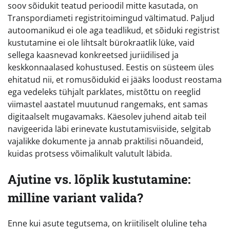
soov sõidukit teatud perioodil mitte kasutada, on
Transpordiameti registritoimingud vältimatud. Paljud
autoomanikud ei ole aga teadlikud, et sõiduki registrist
kustutamine ei ole lihtsalt bürokraatlik lüke, vaid
sellega kaasnevad konkreetsed juriidilised ja
keskkonnaalased kohustused. Eestis on süsteem üles
ehitatud nii, et romusõidukid ei jääks loodust reostama
ega vedeleks tühjalt parklates, mistõttu on reeglid
viimastel aastatel muutunud rangemaks, ent samas
digitaalselt mugavamaks. Käesolev juhend aitab teil
navigeerida läbi erinevate kustutamisviiside, selgitab
vajalikke dokumente ja annab praktilisi nõuandeid,
kuidas protsess võimalikult valutult läbida.
Ajutine vs. lõplik kustutamine:
milline variant valida?
Enne kui asute tegutsema, on kriitiliselt oluline teha