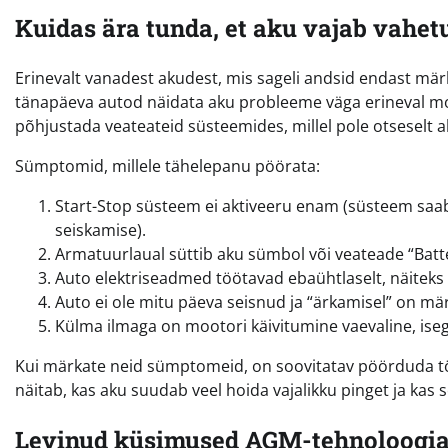
Kuidas ära tunda, et aku vajab vahet
Erinevalt vanadest akudest, mis sageli andsid endast märk
tänapäeva autod näidata aku probleeme väga erineval moe
põhjustada veateateid süsteemides, millel pole otseselt a
Sümptomid, millele tähelepanu pöörata:
Start-Stop süsteem ei aktiveeru enam (süsteem saab
seiskamise).
Armatuurlaual süttib aku sümbol või veateade “Batt
Auto elektriseadmed töötavad ebaühtlaselt, näiteks a
Auto ei ole mitu päeva seisnud ja “ärkamisel” on mär
Külma ilmaga on mootori käivitumine vaevaline, isegi
Kui märkate neid sümptomeid, on soovitatav pöörduda töö
näitab, kas aku suudab veel hoida vajalikku pinget ja kas s
Levinud küsimused AGM-tehnoloogia