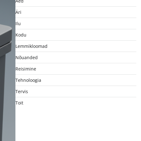
Aed
Äri
Ilu
Kodu
Lemmikloomad
Nõuanded
Reisimine
Tehnoloogia
Tervis
Toit