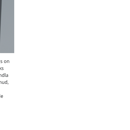
is on
ks
ndla
inud,
de