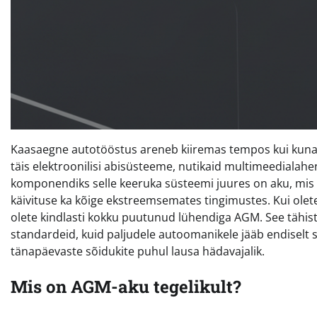
Kaasaegne autotööstus areneb kiiremas tempos kui kunag
täis elektroonilisi abisüsteeme, nutikaid multimeedialah
komponendiks selle keeruka süsteemi juures on aku, mis pe
käivituse ka kõige ekstreemsemates tingimustes. Kui olete 
olete kindlasti kokku puutunud lühendiga AGM. See tähis
standardeid, kuid paljudele autoomanikele jääb endiselt se
tänapäevaste sõidukite puhul lausa hädavajalik.
Mis on AGM-aku tegelikult?