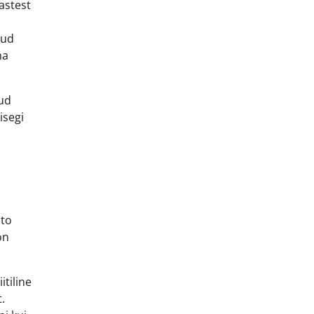
rastest
tud
na
tud
isegi
uto
on
tiline
.