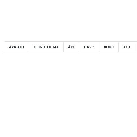
Skip
to
content
AVALEHT
TEHNOLOOGIA
ÄRI
TERVIS
KODU
AED