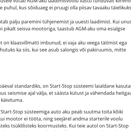
sele võtab AGM-aku laadimisvoolu vastu tunduvalt kiiremin
e puhul, kus sõiduaeg ei pruugi olla piisav tavaaku täielikuk
b palju paremini tühjenemist ja uuesti laadimist. Kui unu
i pikalt seisva mootoriga, taastub AGM-aku oma esialgse
 on klaasvillmatti imbunud, ei vaja aku veega täitmist ega
utuks ka siis, kui see asub salongis või pakiruumis, mitte
äeval standardiks, on Start-Stop süsteemi laialdane kasut
us seismise ajal välja, et säästa kütust ja vähendada heitga
 käivituma.
. Start-Stop süsteemiga auto aku peab suutma toita kõiki
kui mootor ei tööta, ning seejärel andma starterile voolu
eks tsüklilisteks koormusteks. Kui teie autol on Start-Stop