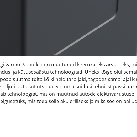
i varem. Sõidukid on muutunud keerukateks arvutiteks, m
endusi ja kütusesäästu tehnoloogiaid. Üheks kõige olulisema
ab suutma toita kõiki neid tarbijaid, tagades samal ajal ki
hiljuti uut akut otsinud või oma sõiduki tehnilist passi uur
tab tehnoloogiat, mis on muutnud autode elektrivarustuse
lgusetuks, mis teeb selle aku eriliseks ja miks see on palju