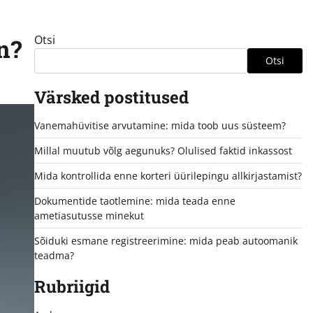
Otsi
n?
Otsi
Värsked postitused
Vanemahüvitise arvutamine: mida toob uus süsteem?
Millal muutub võlg aegunuks? Olulised faktid inkassost
Mida kontrollida enne korteri üürilepingu allkirjastamist?
Dokumentide taotlemine: mida teada enne
ametiasutusse minekut
Sõiduki esmane registreerimine: mida peab autoomanik
teadma?
Rubriigid