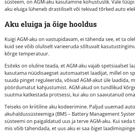
süsteem, on AGM-aku kasutamine kohustuslik. Vale tüüpi a
aku eluiga lüheneb drastiliselt või tekivad tõrked auto ele
Aku eluiga ja õige hooldus
Kuigi AGM-aku on vastupidavam, ei tähenda see, et ta ole
kuid see võib oluliselt varieeruda sõltuvalt kasutustingi
kõrge temperatuur.
Esiteks on oluline teada, et AGM-aku vajab spetsiaalset la
kasutama nüüdisaegset automaatset laadijat, millel on sp
suuda pinget reguleerida, võivad AGM-akut üle laadida, m
pöördumatut kahjustumist. AGM-akud on tundlikud kõrge p
suutma katkestada protsessi, kui aku on saavutanud om
Teiseks on kriitiline aku kodeerimine. Paljud uuemad aut
akuhaldussüsteemiga (BMS – Battery Management System).
süsteemi on paigaldatud uus ja terve AGM-aku. Kui seda t
mis võib tähendada, et uus aku ei saa õiget laadimispinge