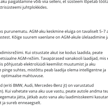
ku paigaldamine võib viia selleni, et süsteem lõpetab tööt
ktrisüsteemi juhtplokkides.
ks purunematu. AGM-aku keskmine eluiga on tavaliselt 5–7 a
mustest. Kõige suurem vaenlane on AGM-akule ülelaadimine ja
adimisrežiimi. Kui otsustate akut ise kodus laadida, peate
etsiaalne AGM-režiim. Tavapärased vanakooli laadijad, mis 
is põhjustab elektrolüüdi keemilist muutumist ja aku
inge suhtes, mistõttu peab laadija olema intelligentne ja
a optimaalse mahtuvuse.
od (eriti BMW, Audi, Mercedes-Benz jt) on varustatud
 Kui vahetate vana aku uue vastu, peate autole andma tea
egemata jätta, jätkab auto vana aku laadimisskeemi kasuta
t ja sureb enneaegselt.