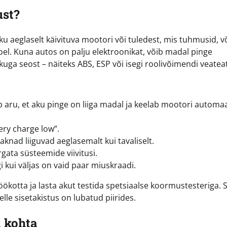
ust?
u aeglaselt käivituva mootori või tuledest, mis tuhmusid, v
l. Kuna autos on palju elektroonikat, võib madal pinge
kuga seost – näiteks ABS, ESP või isegi roolivõimendi veatea
 aru, et aku pinge on liiga madal ja keelab mootori automa
ery charge low”.
knad liiguvad aeglasemalt kui tavaliselt.
gata süsteemide viivitusi.
 kui väljas on vaid paar miuskraadi.
kotta ja lasta akut testida spetsiaalse koormustesteriga. 
elle sisetakistus on lubatud piirides.
 kohta