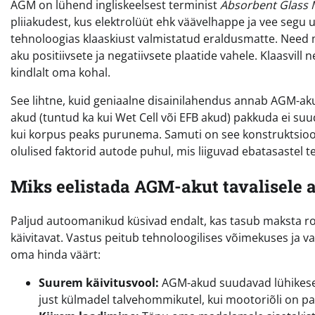
AGM on lühend ingliskeelsest terminist
Absorbent Glass 
pliiakudest, kus elektrolüüt ehk väävelhappe ja vee segu 
tehnoloogias klaaskiust valmistatud eraldusmatte. Need 
aku positiivsete ja negatiivsete plaatide vahele. Klaasvil
kindlalt oma kohal.
See lihtne, kuid geniaalne disainilahendus annab AGM-aku
akud (tuntud ka kui Wet Cell või EFB akud) pakkuda ei suuda
kui korpus peaks purunema. Samuti on see konstruktsioon
olulised faktorid autode puhul, mis liiguvad ebatasastel
Miks eelistada AGM-akut tavalisele 
Paljud autoomanikud küsivad endalt, kas tasub maksta r
käivitavat. Vastus peitub tehnoloogilises võimekuses ja
oma hinda väärt:
Suurem käivitusvool:
AGM-akud suudavad lühikese a
just külmadel talvehommikutel, kui mootoriõli on pa