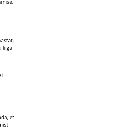
amise,
astat,
 liiga
ei
da, et
mist,