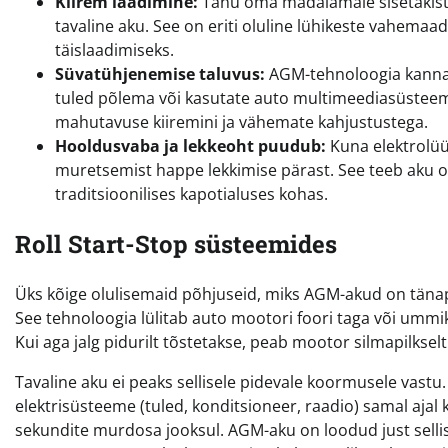
Kiirem laadimine:
Tänu oma madalamale sisetakistu
tavaline aku. See on eriti oluline lühikeste vahemaad
täislaadimiseks.
Süvatühjenemise taluvus:
AGM-tehnoloogia kannata
tuled põlema või kasutate auto multimeediasüsteem
mahutavuse kiiremini ja vähemate kahjustustega.
Hooldusvaba ja lekkeoht puudub:
Kuna elektrolüüt
muretsemist happe lekkimise pärast. See teeb aku oh
traditsioonilises kapotialuses kohas.
Roll Start-Stop süsteemides
Üks kõige olulisemaid põhjuseid, miks AGM-akud on tänap
See tehnoloogia lülitab auto mootori foori taga või ummik
Kui aga jalg pidurilt tõstetakse, peab mootor silmapilkselt
Tavaline aku ei peaks sellisele pidevale koormusele vastu
elektrisüsteeme (tuled, konditsioneer, raadio) samal ajal 
sekundite murdosa jooksul. AGM-aku on loodud just sellist