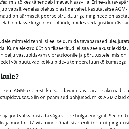
Mat
, mis tõlkes tähendab imavat klaasvilla. Erinevalt tavapä
ujub vabalt vedelas olekus plaatide vahel, kasutatakse AGM-
matid on äärmiselt poorse struktuuriga ning need on aseta
l neelab endasse kogu elektrolüüdi, hoides seda justkui käsna
dele mitmeid tehnilisi eeliseid, mida tavapärased üleujuta
. Kuna elektrolüüt on fikseeritud, ei saa see akust lekkida, 
 palju vastupidavam vibratsioonile ja põrutustele, mis on
 teedel või puutuvad kokku pideva temperatuurikõikumisega.
akule?
ohkem AGM-aku eest, kui ka odavam tavapärane aku näib a
 vastupidavuses. Siin on peamised põhjused, miks AGM-akud 
ja jooksul vabastada väga suure hulga energiat. See on krii
ks ja mootori käivitamine nõuab starterilt tohutut pingutust