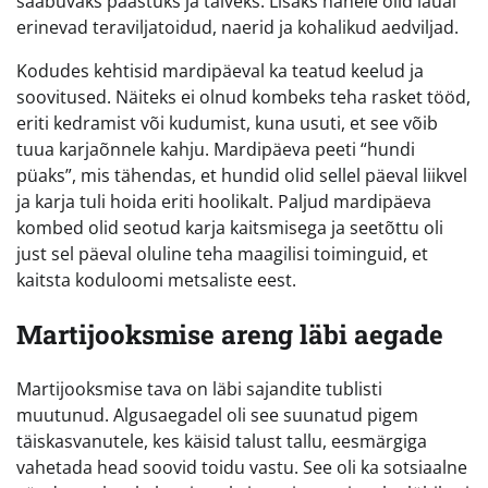
saabuvaks paastuks ja talveks. Lisaks hanele olid laual
erinevad teraviljatoidud, naerid ja kohalikud aedviljad.
Kodudes kehtisid mardipäeval ka teatud keelud ja
soovitused. Näiteks ei olnud kombeks teha rasket tööd,
eriti kedramist või kudumist, kuna usuti, et see võib
tuua karjaõnnele kahju. Mardipäeva peeti “hundi
püaks”, mis tähendas, et hundid olid sellel päeval liikvel
ja karja tuli hoida eriti hoolikalt. Paljud mardipäeva
kombed olid seotud karja kaitsmisega ja seetõttu oli
just sel päeval oluline teha maagilisi toiminguid, et
kaitsta koduloomi metsaliste eest.
Martijooksmise areng läbi aegade
Martijooksmise tava on läbi sajandite tublisti
muutunud. Algusaegadel oli see suunatud pigem
täiskasvanutele, kes käisid talust tallu, eesmärgiga
vahetada head soovid toidu vastu. See oli ka sotsiaalne