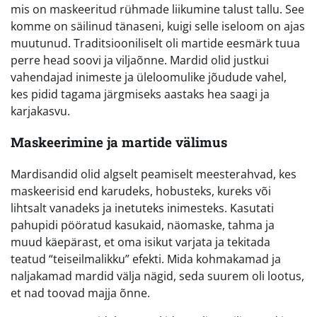
mis on maskeeritud rühmade liikumine talust tallu. See
komme on säilinud tänaseni, kuigi selle iseloom on ajas
muutunud. Traditsiooniliselt oli martide eesmärk tuua
perre head soovi ja viljaõnne. Mardid olid justkui
vahendajad inimeste ja üleloomulike jõudude vahel,
kes pidid tagama järgmiseks aastaks hea saagi ja
karjakasvu.
Maskeerimine ja martide välimus
Mardisandid olid algselt peamiselt meesterahvad, kes
maskeerisid end karudeks, hobusteks, kureks või
lihtsalt vanadeks ja inetuteks inimesteks. Kasutati
pahupidi pööratud kasukaid, näomaske, tahma ja
muud käepärast, et oma isikut varjata ja tekitada
teatud “teiseilmalikku” efekti. Mida kohmakamad ja
naljakamad mardid välja nägid, seda suurem oli lootus,
et nad toovad majja õnne.