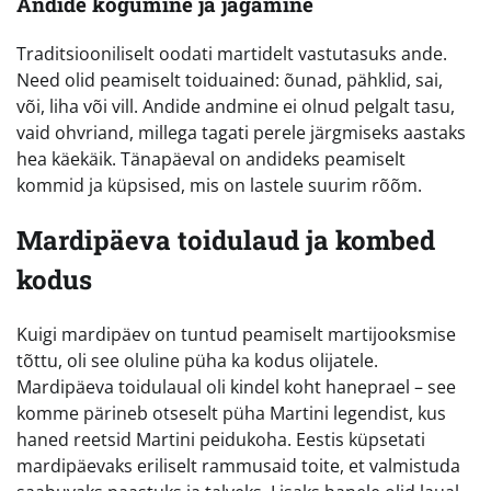
Andide kogumine ja jagamine
Traditsiooniliselt oodati martidelt vastutasuks ande.
Need olid peamiselt toiduained: õunad, pähklid, sai,
või, liha või vill. Andide andmine ei olnud pelgalt tasu,
vaid ohvriand, millega tagati perele järgmiseks aastaks
hea käekäik. Tänapäeval on andideks peamiselt
kommid ja küpsised, mis on lastele suurim rõõm.
Mardipäeva toidulaud ja kombed
kodus
Kuigi mardipäev on tuntud peamiselt martijooksmise
tõttu, oli see oluline püha ka kodus olijatele.
Mardipäeva toidulaual oli kindel koht haneprael – see
komme pärineb otseselt püha Martini legendist, kus
haned reetsid Martini peidukoha. Eestis küpsetati
mardipäevaks eriliselt rammusaid toite, et valmistuda