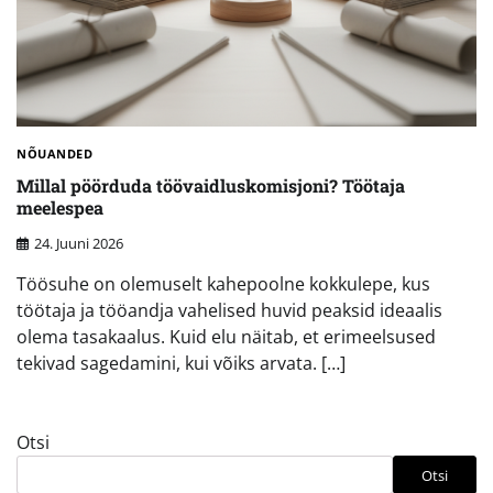
NÕUANDED
Millal pöörduda töövaidluskomisjoni? Töötaja
meelespea
24. Juuni 2026
Töösuhe on olemuselt kahepoolne kokkulepe, kus
töötaja ja tööandja vahelised huvid peaksid ideaalis
olema tasakaalus. Kuid elu näitab, et erimeelsused
tekivad sagedamini, kui võiks arvata. […]
Otsi
Otsi