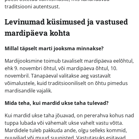
traditsiooni autentsust.
Levinumad küsimused ja vastused
mardipäeva kohta
Millal täpselt marti jooksma minnakse?
Mardijooksmine toimub tavaliselt mardipäeva eelõhtul,
ehk 9. novembri õhtul, või mardipäeva õhtul, 10.
novembril. Tänapäeval valitakse aeg vastavalt
võimalustele, kuid traditsiooniliselt on õhtu pimedus
mardisandile vajalik.
Mida teha, kui mardid ukse taha tulevad?
Kui mardid ukse taha jõuavad, on pererahva kohus nad
tuppa lubada või vähemalt ukse vahelt vastu võtta.
Mardidele tuleb pakkuda ande, olgu selleks kommid,
puuviljad või muud suupisted. Vastutasuks esitavad