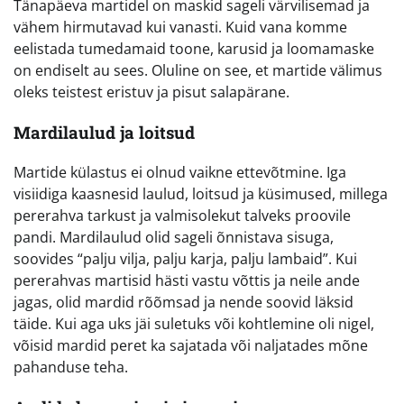
Tänapäeva martidel on maskid sageli värvilisemad ja
vähem hirmutavad kui vanasti. Kuid vana komme
eelistada tumedamaid toone, karusid ja loomamaske
on endiselt au sees. Oluline on see, et martide välimus
oleks teistest eristuv ja pisut salapärane.
Mardilaulud ja loitsud
Martide külastus ei olnud vaikne ettevõtmine. Iga
visiidiga kaasnesid laulud, loitsud ja küsimused, millega
pererahva tarkust ja valmisolekut talveks proovile
pandi. Mardilaulud olid sageli õnnistava sisuga,
soovides “palju vilja, palju karja, palju lambaid”. Kui
pererahvas martisid hästi vastu võttis ja neile ande
jagas, olid mardid rõõmsad ja nende soovid läksid
täide. Kui aga uks jäi suletuks või kohtlemine oli nigel,
võisid mardid peret ka sajatada või naljatades mõne
pahanduse teha.