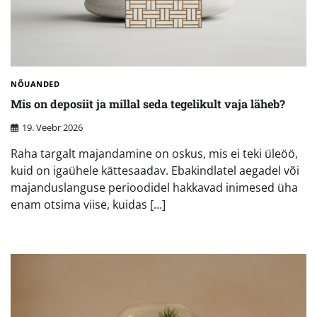
NÕUANDED
Mis on deposiit ja millal seda tegelikult vaja läheb?
19. Veebr 2026
Raha targalt majandamine on oskus, mis ei teki üleöö,
kuid on igaühele kättesaadav. Ebakindlatel aegadel või
majanduslanguse perioodidel hakkavad inimesed üha
enam otsima viise, kuidas […]