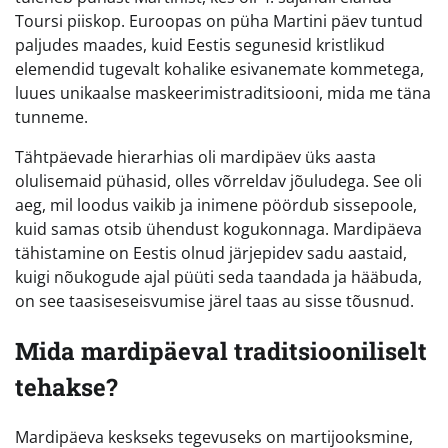
Toursi piiskop. Euroopas on püha Martini päev tuntud
paljudes maades, kuid Eestis segunesid kristlikud
elemendid tugevalt kohalike esivanemate kommetega,
luues unikaalse maskeerimistraditsiooni, mida me täna
tunneme.
Tähtpäevade hierarhias oli mardipäev üks aasta
olulisemaid pühasid, olles võrreldav jõuludega. See oli
aeg, mil loodus vaikib ja inimene pöördub sissepoole,
kuid samas otsib ühendust kogukonnaga. Mardipäeva
tähistamine on Eestis olnud järjepidev sadu aastaid,
kuigi nõukogude ajal püüti seda taandada ja hääbuda,
on see taasiseseisvumise järel taas au sisse tõusnud.
Mida mardipäeval traditsiooniliselt
tehakse?
Mardipäeva keskseks tegevuseks on martijooksmine,