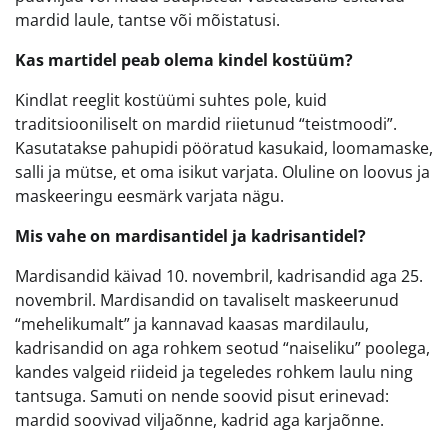
mardid laule, tantse või mõistatusi.
Kas martidel peab olema kindel kostüüm?
Kindlat reeglit kostüümi suhtes pole, kuid
traditsiooniliselt on mardid riietunud “teistmoodi”.
Kasutatakse pahupidi pööratud kasukaid, loomamaske,
salli ja mütse, et oma isikut varjata. Oluline on loovus ja
maskeeringu eesmärk varjata nägu.
Mis vahe on mardisantidel ja kadrisantidel?
Mardisandid käivad 10. novembril, kadrisandid aga 25.
novembril. Mardisandid on tavaliselt maskeerunud
“mehelikumalt” ja kannavad kaasas mardilaulu,
kadrisandid on aga rohkem seotud “naiseliku” poolega,
kandes valgeid riideid ja tegeledes rohkem laulu ning
tantsuga. Samuti on nende soovid pisut erinevad:
mardid soovivad viljaõnne, kadrid aga karjaõnne.