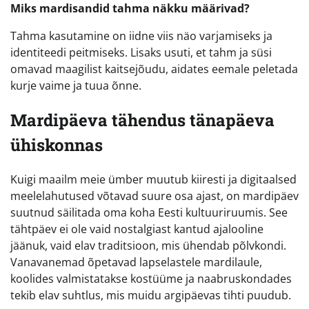
Miks mardisandid tahma näkku määrivad?
Tahma kasutamine on iidne viis näo varjamiseks ja
identiteedi peitmiseks. Lisaks usuti, et tahm ja süsi
omavad maagilist kaitsejõudu, aidates eemale peletada
kurje vaime ja tuua õnne.
Mardipäeva tähendus tänapäeva
ühiskonnas
Kuigi maailm meie ümber muutub kiiresti ja digitaalsed
meelelahutused võtavad suure osa ajast, on mardipäev
suutnud säilitada oma koha Eesti kultuuriruumis. See
tähtpäev ei ole vaid nostalgiast kantud ajalooline
jäänuk, vaid elav traditsioon, mis ühendab põlvkondi.
Vanavanemad õpetavad lapselastele mardilaule,
koolides valmistatakse kostüüme ja naabruskondades
tekib elav suhtlus, mis muidu argipäevas tihti puudub.