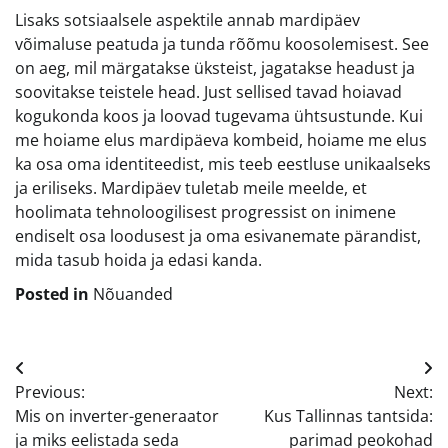
Lisaks sotsiaalsele aspektile annab mardipäev
võimaluse peatuda ja tunda rõõmu koosolemisest. See
on aeg, mil märgatakse üksteist, jagatakse headust ja
soovitakse teistele head. Just sellised tavad hoiavad
kogukonda koos ja loovad tugevama ühtsustunde. Kui
me hoiame elus mardipäeva kombeid, hoiame me elus
ka osa oma identiteedist, mis teeb eestluse unikaalseks
ja eriliseks. Mardipäev tuletab meile meelde, et
hoolimata tehnoloogilisest progressist on inimene
endiselt osa loodusest ja oma esivanemate pärandist,
mida tasub hoida ja edasi kanda.
Posted in
Nõuanded
Navigeerimine
Previous:
Next:
Mis on inverter-generaator
Kus Tallinnas tantsida:
ja miks eelistada seda
parimad peokohad