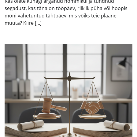
Kas olete kunagi ärganud hommikul ja tundnud
segadust, kas täna on tööpäev, riiklik püha või hoopis
mõni vähetuntud tähtpäev, mis võiks teie plaane
muuta? Kiire […]