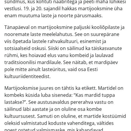
sündmus, kus kohtuti naabritega ja peeti maha lühikesi
vestlusi. 19. ja 20. sajandil hakkas martijooksmine üha
enam muutuma laste ja noorte pärusmaaks.
Tänapäeval on martijooksmine paljuski kooliõpilaste ja
nooremate laste meelelahutus. See on suurepärane
viis õpetada lastele rahvakultuuri, esinemist ja
sotsiaalseid oskusi. Siiski on säilinud ka täiskasvanute
rühmi, kes hoiavad elus vanu kombeid ja laulavad
traditsioonilisi mardilaule. See näitab, et mardipäev
pole mitte ainult lasteüritus, vaid osa Eesti
kultuuriidentiteedist.
Martijooksmise juures on tähtis ka etikett. Martidel on
kombeks küsida luba siseneda: “Kas mardid tuppa
lastakse?”. See austusavaldus pererahva vastu on
säilinud läbi aastate ja on oluline osa kombe
kultuursusest. Samuti on oluline, et martide kostüümid
oleksid valmistatud koduste vahenditega, vältides
poest ostetud valmismaske, mis kahandavad