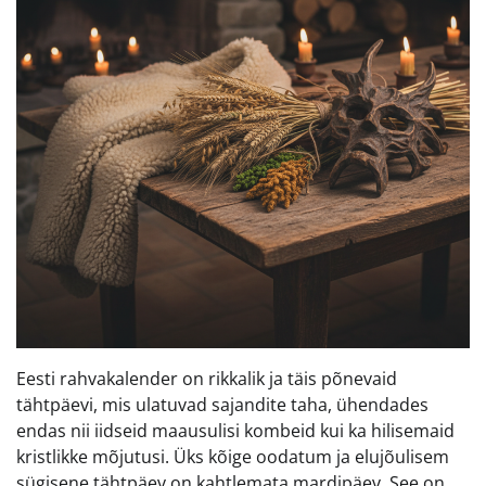
Eesti rahvakalender on rikkalik ja täis põnevaid
tähtpäevi, mis ulatuvad sajandite taha, ühendades
endas nii iidseid maausulisi kombeid kui ka hilisemaid
kristlikke mõjutusi. Üks kõige oodatum ja elujõulisem
sügisene tähtpäev on kahtlemata mardipäev. See on