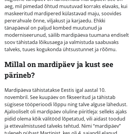
aeg, mil pimedad õhtud muutuvad korraks elavaks, kui
maskeeritud mardipered külastavad maju, soovides
pererahvale õnne, viljakust ja karjaedu. Ehkki
tänapäeval on paljud kombed muutunud ja
moderniseerunud, säilib mardipäeva tuumana endiselt
soov tähistada lõikusaega ja valmistuda saabuvaks
talveks, tuues kogukonda ühtsustunnet ja rõõmu.
Millal on mardipäev ja kust see
pärineb?
Mardipäeva tähistatakse Eestis igal aastal 10.
novembril. See kuupäev on fikseeritud ja tähistab
sügisese tööperioodi lõppu ning talve alguse lähedust.
Ajalooliselt oli mardipäev oluline piiritleja: selleks ajaks
pidid olema kõik välitööd lõpetatud, vili aidast toodud
ja ettevalmistused talveks tehtud. Nimi “mardipäev”
tuleneb pühast Martinist, kes oli 4. sajandil elanud