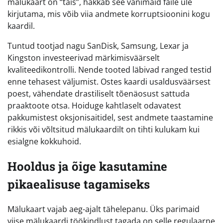
mälukaart on “täis”, hakkab see vanimaid faile üle
kirjutama, mis võib viia andmete korruptsioonini kogu
kaardil.
Tuntud tootjad nagu SanDisk, Samsung, Lexar ja
Kingston investeerivad märkimisväärselt
kvaliteedikontrolli. Nende tooted läbivad ranged testid
enne tehasest väljumist. Ostes kaardi usaldusväärsest
poest, vähendate drastiliselt tõenäosust sattuda
praaktoote otsa. Hoiduge kahtlaselt odavatest
pakkumistest oksjonisaitidel, sest andmete taastamine
rikkis või võltsitud mälukaardilt on tihti kulukam kui
esialgne kokkuhoid.
Hooldus ja õige kasutamine
pikaealisuse tagamiseks
Mälukaart vajab aeg-ajalt tähelepanu. Üks parimaid
viise mälukaardi töökindlust tagada on selle regulaarne