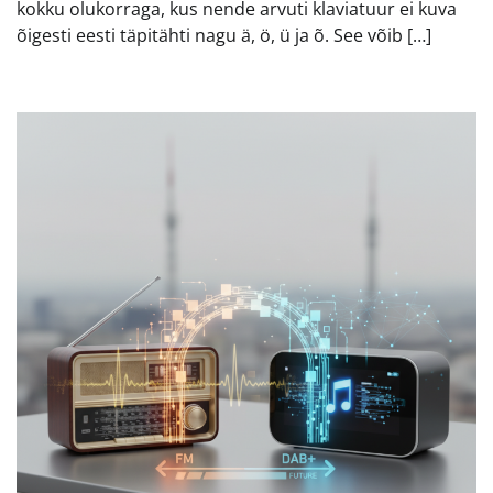
kokku olukorraga, kus nende arvuti klaviatuur ei kuva
õigesti eesti täpitähti nagu ä, ö, ü ja õ. See võib […]