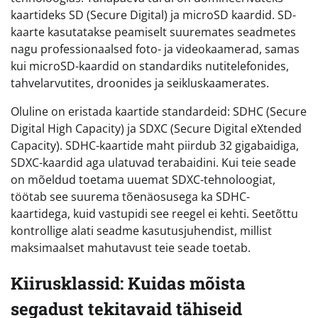
kaartideks SD (Secure Digital) ja microSD kaardid. SD-
kaarte kasutatakse peamiselt suuremates seadmetes
nagu professionaalsed foto- ja videokaamerad, samas
kui microSD-kaardid on standardiks nutitelefonides,
tahvelarvutites, droonides ja seikluskaamerates.
Oluline on eristada kaartide standardeid: SDHC (Secure
Digital High Capacity) ja SDXC (Secure Digital eXtended
Capacity). SDHC-kaartide maht piirdub 32 gigabaidiga,
SDXC-kaardid aga ulatuvad terabaidini. Kui teie seade
on mõeldud toetama uuemat SDXC-tehnoloogiat,
töötab see suurema tõenäosusega ka SDHC-
kaartidega, kuid vastupidi see reegel ei kehti. Seetõttu
kontrollige alati seadme kasutusjuhendist, millist
maksimaalset mahutavust teie seade toetab.
Kiirusklassid: Kuidas mõista
segadust tekitavaid tähiseid