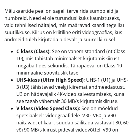
Mälukaartide peal on sageli terve rida sümboleid ja
numbreid. Need ei ole turunduslikuks kaunistuseks,
vaid tehnilised näitajad, mis määravad kaardi tegeliku
suutlikkuse. Kiirus on kriitiline eriti videograafias, kus
andmeid tuleb kirjutada pidevalt ja suurel kiirusel.
C-klass (Class):
See on vanem standard (nt Class
10), mis tähistab minimaalset kirjutamiskiirust
megabaitides sekundis. Tänapäeval on Class 10
minimaalne soovituslik tase.
UHS-klass (Ultra High Speed):
UHS-1 (U1) ja UHS-
3 (U3) tähistavad veelgi kiiremat andmeedastust.
U3 on hädavajalik 4K-video salvestamiseks, kuna
see tagab vähemalt 30 MB/s kirjutamiskiiruse.
V-klass (Video Speed Class):
See on mõeldud
spetsiaalselt videograafidele. V30, V60 ja V90
näitavad, et kaart suudab säilitada vastavalt 30, 60
või 90 MB/s kiirust pideval videovõttel. V90 on