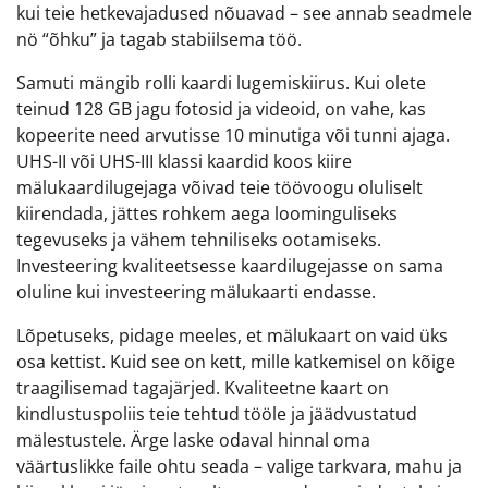
kui teie hetkevajadused nõuavad – see annab seadmele
nö “õhku” ja tagab stabiilsema töö.
Samuti mängib rolli kaardi lugemiskiirus. Kui olete
teinud 128 GB jagu fotosid ja videoid, on vahe, kas
kopeerite need arvutisse 10 minutiga või tunni ajaga.
UHS-II või UHS-III klassi kaardid koos kiire
mälukaardilugejaga võivad teie töövoogu oluliselt
kiirendada, jättes rohkem aega loominguliseks
tegevuseks ja vähem tehniliseks ootamiseks.
Investeering kvaliteetsesse kaardilugejasse on sama
oluline kui investeering mälukaarti endasse.
Lõpetuseks, pidage meeles, et mälukaart on vaid üks
osa kettist. Kuid see on kett, mille katkemisel on kõige
traagilisemad tagajärjed. Kvaliteetne kaart on
kindlustuspoliis teie tehtud tööle ja jäädvustatud
mälestustele. Ärge laske odaval hinnal oma
väärtuslikke faile ohtu seada – valige tarkvara, mahu ja