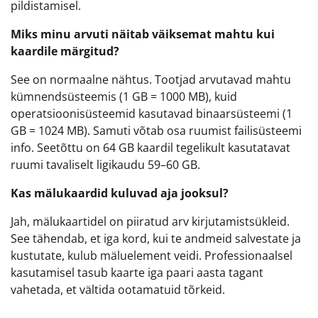
pildistamisel.
Miks minu arvuti näitab väiksemat mahtu kui
kaardile märgitud?
See on normaalne nähtus. Tootjad arvutavad mahtu
kümnendsüsteemis (1 GB = 1000 MB), kuid
operatsioonisüsteemid kasutavad binaarsüsteemi (1
GB = 1024 MB). Samuti võtab osa ruumist failisüsteemi
info. Seetõttu on 64 GB kaardil tegelikult kasutatavat
ruumi tavaliselt ligikaudu 59–60 GB.
Kas mälukaardid kuluvad aja jooksul?
Jah, mälukaartidel on piiratud arv kirjutamistsükleid.
See tähendab, et iga kord, kui te andmeid salvestate ja
kustutate, kulub mäluelement veidi. Professionaalsel
kasutamisel tasub kaarte iga paari aasta tagant
vahetada, et vältida ootamatuid tõrkeid.