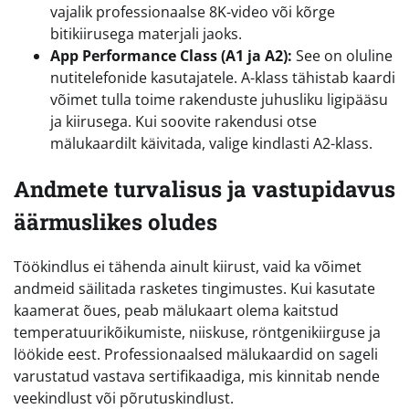
vajalik professionaalse 8K-video või kõrge
bitikiirusega materjali jaoks.
App Performance Class (A1 ja A2):
See on oluline
nutitelefonide kasutajatele. A-klass tähistab kaardi
võimet tulla toime rakenduste juhusliku ligipääsu
ja kiirusega. Kui soovite rakendusi otse
mälukaardilt käivitada, valige kindlasti A2-klass.
Andmete turvalisus ja vastupidavus
äärmuslikes oludes
Töökindlus ei tähenda ainult kiirust, vaid ka võimet
andmeid säilitada rasketes tingimustes. Kui kasutate
kaamerat õues, peab mälukaart olema kaitstud
temperatuurikõikumiste, niiskuse, röntgenikiirguse ja
löökide eest. Professionaalsed mälukaardid on sageli
varustatud vastava sertifikaadiga, mis kinnitab nende
veekindlust või põrutuskindlust.