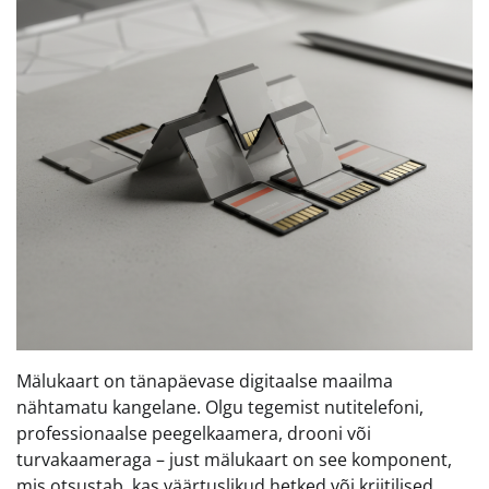
Mälukaart on tänapäevase digitaalse maailma
nähtamatu kangelane. Olgu tegemist nutitelefoni,
professionaalse peegelkaamera, drooni või
turvakaameraga – just mälukaart on see komponent,
mis otsustab, kas väärtuslikud hetked või kriitilised