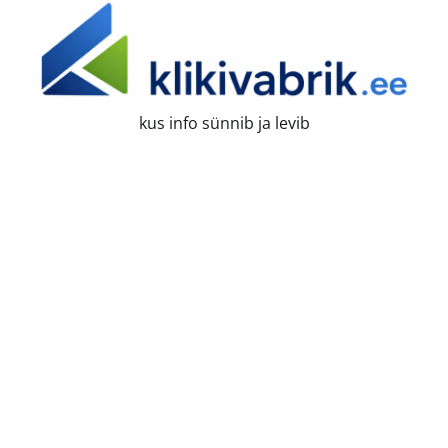
Skip
to
content
kus info sünnib ja levib