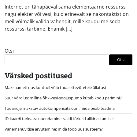
Internet on tänapäeval sama elementaarne ressurss
nagu elekter või vesi, kuid erinevalt seinakontaktist on
meil võimalik valida vahendit, mille kaudu me seda
ressurssi tarbime. Enamik […]
Otsi
Otsi
Värsked postitused
Maksuameti uus kontroll võib tuua ettevõtetele üllatusi
Suur võrdlus: milline õhk-vesi-soojuspump kütab kodu parimini?
Tööandja makstav autokompensatsioon: mida peab teadma
ID-kaardi tarkvara uuendamine: väldi tõrkeid allkirjastamisel
Vanemahüvitise arvutamine: mida toob uus süsteem?