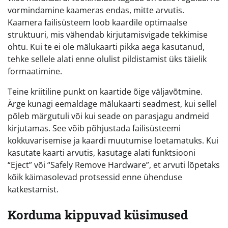
vormindamine kaameras endas, mitte arvutis.
Kaamera failisüsteem loob kaardile optimaalse
struktuuri, mis vähendab kirjutamisvigade tekkimise
ohtu. Kui te ei ole mälukaarti pikka aega kasutanud,
tehke sellele alati enne olulist pildistamist üks täielik
formaatimine.
Teine kriitiline punkt on kaartide õige väljavõtmine.
Ärge kunagi eemaldage mälukaarti seadmest, kui sellel
põleb märgutuli või kui seade on parasjagu andmeid
kirjutamas. See võib põhjustada failisüsteemi
kokkuvarisemise ja kaardi muutumise loetamatuks. Kui
kasutate kaarti arvutis, kasutage alati funktsiooni
“Eject” või “Safely Remove Hardware”, et arvuti lõpetaks
kõik käimasolevad protsessid enne ühenduse
katkestamist.
Korduma kippuvad küsimused