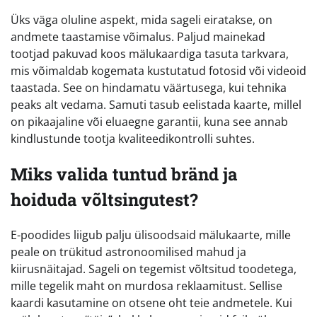
Üks väga oluline aspekt, mida sageli eiratakse, on
andmete taastamise võimalus. Paljud mainekad
tootjad pakuvad koos mälukaardiga tasuta tarkvara,
mis võimaldab kogemata kustutatud fotosid või videoid
taastada. See on hindamatu väärtusega, kui tehnika
peaks alt vedama. Samuti tasub eelistada kaarte, millel
on pikaajaline või eluaegne garantii, kuna see annab
kindlustunde tootja kvaliteedikontrolli suhtes.
Miks valida tuntud bränd ja
hoiduda võltsingutest?
E-poodides liigub palju ülisoodsaid mälukaarte, mille
peale on trükitud astronoomilised mahud ja
kiirusnäitajad. Sageli on tegemist võltsitud toodetega,
mille tegelik maht on murdosa reklaamitust. Sellise
kaardi kasutamine on otsene oht teie andmetele. Kui