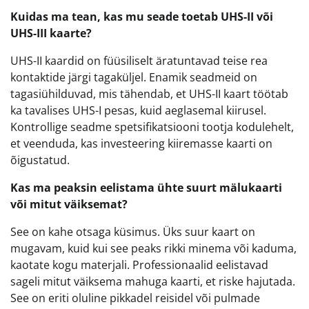
Kuidas ma tean, kas mu seade toetab UHS-II või
UHS-III kaarte?
UHS-II kaardid on füüsiliselt äratuntavad teise rea
kontaktide järgi tagaküljel. Enamik seadmeid on
tagasiühilduvad, mis tähendab, et UHS-II kaart töötab
ka tavalises UHS-I pesas, kuid aeglasemal kiirusel.
Kontrollige seadme spetsifikatsiooni tootja kodulehelt,
et veenduda, kas investeering kiiremasse kaarti on
õigustatud.
Kas ma peaksin eelistama ühte suurt mälukaarti
või mitut väiksemat?
See on kahe otsaga küsimus. Üks suur kaart on
mugavam, kuid kui see peaks rikki minema või kaduma,
kaotate kogu materjali. Professionaalid eelistavad
sageli mitut väiksema mahuga kaarti, et riske hajutada.
See on eriti oluline pikkadel reisidel või pulmade