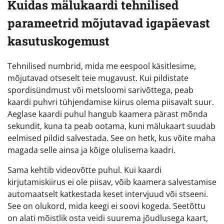
Kuidas mälukaardi tehnilised
parameetrid mõjutavad igapäevast
kasutuskogemust
Tehnilised numbrid, mida me eespool käsitlesime,
mõjutavad otseselt teie mugavust. Kui pildistate
spordisündmust või metsloomi sarivõttega, peab
kaardi puhvri tühjendamise kiirus olema piisavalt suur.
Aeglase kaardi puhul hangub kaamera pärast mõnda
sekundit, kuna ta peab ootama, kuni mälukaart suudab
eelmised pildid salvestada. See on hetk, kus võite maha
magada selle ainsa ja kõige olulisema kaadri.
Sama kehtib videovõtte puhul. Kui kaardi
kirjutamiskiirus ei ole piisav, võib kaamera salvestamise
automaatselt katkestada keset intervjuud või stseeni.
See on olukord, mida keegi ei soovi kogeda. Seetõttu
on alati mõistlik osta veidi suurema jõudlusega kaart,