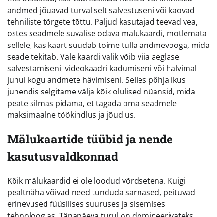
andmed jõuavad turvaliselt salvestuseni või kaovad
tehniliste tõrgete tõttu. Paljud kasutajad teevad vea,
ostes seadmele suvalise odava mälukaardi, mõtlemata
sellele, kas kaart suudab toime tulla andmevooga, mida
seade tekitab. Vale kaardi valik võib viia aeglase
salvestamiseni, videokaadri kadumiseni või halvimal
juhul kogu andmete hävimiseni. Selles põhjalikus
juhendis selgitame välja kõik olulised nüansid, mida
peate silmas pidama, et tagada oma seadmele
maksimaalne töökindlus ja jõudlus.
Mälukaartide tüübid ja nende
kasutusvaldkonnad
Kõik mälukaardid ei ole loodud võrdsetena. Kuigi
pealtnäha võivad need tunduda sarnased, peituvad
erinevused füüsilises suuruses ja sisemises
tehnoloogias. Tänapäeva turul on domineerivateks