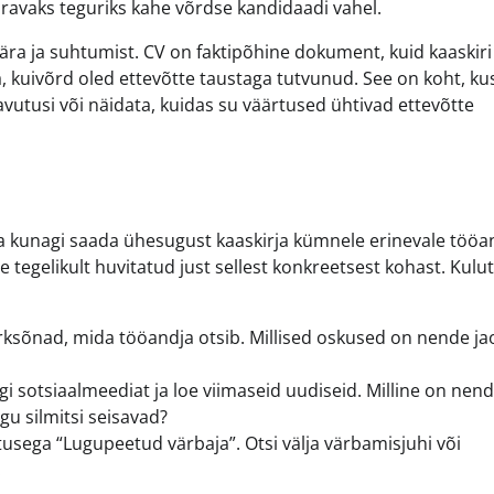
ääravaks teguriks kahe võrdse kandidaadi vahel.
ära ja suhtumist. CV on faktipõhine dokument, kuid kaaskiri
a, kuivõrd oled ettevõtte taustaga tutvunud. See on koht, ku
avutusi või näidata, kuidas su väärtused ühtivad ettevõtte
 kunagi saada ühesugust kaaskirja kümnele erinevale tööan
le tegelikult huvitatud just sellest konkreetsest kohast. Kulu
ksõnad, mida tööandja otsib. Millised oskused on nende ja
i sotsiaalmeediat ja loe viimaseid uudiseid. Milline on nen
gu silmitsi seisavad?
itusega “Lugupeetud värbaja”. Otsi välja värbamisjuhi või
.