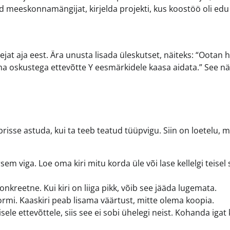
ad meeskonnamängijat, kirjelda projekti, kus koostöö oli edu 
at aja eest. Ära unusta lisada üleskutset, näiteks: “Ootan 
a oskustega ettevõtte Y eesmärkidele kaasa aidata.” See nä
brisse astuda, kui ta teeb teatud tüüpvigu. Siin on loetelu, 
m viga. Loe oma kiri mitu korda üle või lase kellelgi teisel
nkreetne. Kui kiri on liiga pikk, võib see jääda lugemata.
rmi. Kaaskiri peab lisama väärtust, mitte olema koopia.
sele ettevõttele, siis see ei sobi ühelegi neist. Kohanda igat 