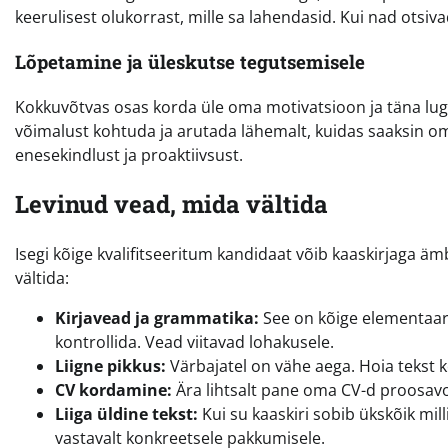
keerulisest olukorrast, mille sa lahendasid. Kui nad otsiv
Lõpetamine ja üleskutse tegutsemisele
Kokkuvõtvas osas korda üle oma motivatsioon ja täna lugej
võimalust kohtuda ja arutada lähemalt, kuidas saaksin om
enesekindlust ja proaktiivsust.
Levinud vead, mida vältida
Isegi kõige kvalifitseeritum kandidaat võib kaaskirjaga äm
vältida:
Kirjavead ja grammatika:
See on kõige elementaarse
kontrollida. Vead viitavad lohakusele.
Liigne pikkus:
Värbajatel on vähe aega. Hoia tekst ko
CV kordamine:
Ära lihtsalt pane oma CV-d proosavo
Liiga üldine tekst:
Kui su kaaskiri sobib ükskõik milli
vastavalt konkreetsele pakkumisele.