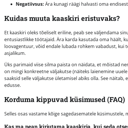
Negatiivsus:
Ära kunagi räägi halvasti oma endisest 
Kuidas muuta kaaskiri eristuvaks?
Et kaaskiri oleks tõeliselt eriline, peab see väljendama si
entusiastlikke töötajaid. Ära karda kasutada oma häält, ku
loovagentuur, võid endale lubada rohkem vabadust, kui t
asjalikum.
Üks parimaid viise silma paista on näidata, et mõistad ne
on mingi konkreetne väljakutse (näiteks laienemine uuele 
saaksid selle väljakutse ületamisel abiks olla. See näitab,
edusse.
Korduma kippuvad küsimused (FAQ)
Selles osas vastame kõige sagedasematele küsimustele, mi
Kas ma pean kirjutama kaaskirja, kui seda otses