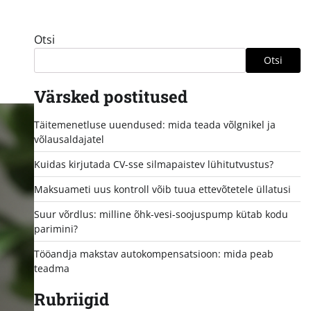
Otsi
Otsi
Värsked postitused
Täitemenetluse uuendused: mida teada võlgnikel ja
võlausaldajatel
Kuidas kirjutada CV-sse silmapaistev lühitutvustus?
Maksuameti uus kontroll võib tuua ettevõtetele üllatusi
Suur võrdlus: milline õhk-vesi-soojuspump kütab kodu
parimini?
Tööandja makstav autokompensatsioon: mida peab
teadma
Rubriigid