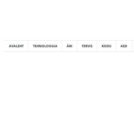
Skip
to
content
AVALEHT
TEHNOLOOGIA
ÄRI
TERVIS
KODU
AED