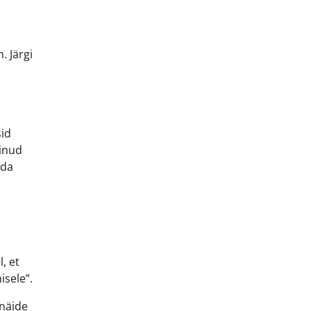
. Järgi
sid
ginud
nda
, et
isele”.
 näide