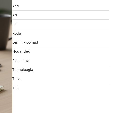
Aed
Äri
Ilu
Kodu
Lemmikloomad
Nõuanded
Reisimine
Tehnoloogia
Tervis
Toit