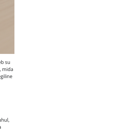
eb su
u, mida
giline
uhul,
a