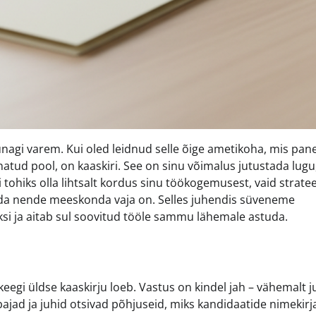
nagi varem. Kui oled leidnud selle õige ametikoha, mis pan
nnatud pool, on kaaskiri. See on sinu võimalus jutustada lug
tohiks olla lihtsalt kordus sinu töökogemusest, vaid stratee
keda nende meeskonda vaja on. Selles juhendis süveneme
 uksi ja aitab sul soovitud tööle sammu lähemale astuda.
 keegi üldse kaaskirju loeb. Vastus on kindel jah – vähemalt j
ajad ja juhid otsivad põhjuseid, miks kandidaatide nimekirj