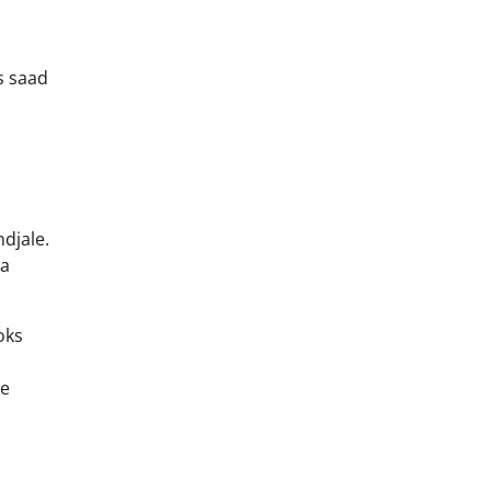
s saad
djale.
ta
oks
de