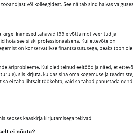
tööandjast või kolleegidest. See näitab sind halvas valguses
nu kirge. Inimesed tahavad tööle võtta motiveeritud ja
id hoia see siiski professionaalsena. Kui ettevõte on
egemist on konservatiivse finantsasutusega, peaks toon ol
nde äriprobleeme. Kui oled teinud eeltööd ja näed, et ettevõ
turule), siis kirjuta, kuidas sina oma kogemuse ja teadmist
 et sa ei taha lihtsalt töökohta, vaid sa tahad panustada nend
s seoses kaaskirja kirjutamisega tekivad.
elt ei nõuta?