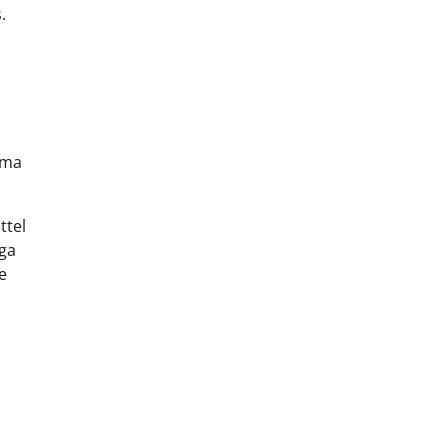
.
ema
ttel
ega
e