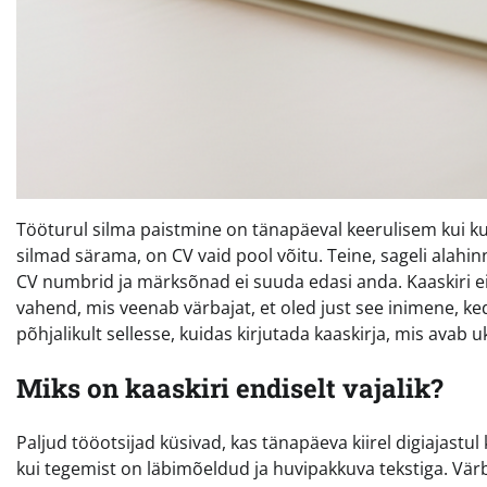
Tööturul silma paistmine on tänapäeval keerulisem kui ku
silmad särama, on CV vaid pool võitu. Teine, sageli alahi
CV numbrid ja märksõnad ei suuda edasi anda. Kaaskiri ei 
vahend, mis veenab värbajat, et oled just see inimene, 
põhjalikult sellesse, kuidas kirjutada kaaskirja, mis avab
Miks on kaaskiri endiselt vajalik?
Paljud tööotsijad küsivad, kas tänapäeva kiirel digiajastul
kui tegemist on läbimõeldud ja huvipakkuva tekstiga. Värb