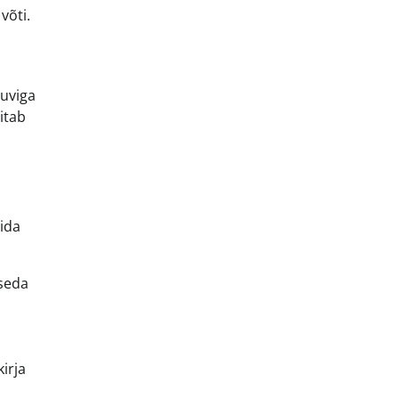
võti.
huviga
itab
mida
 seda
kirja