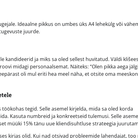
gejale. Ideaalne pikkus on umbes üks A4 lehekülg või vähem
u tugevuste juurde.
kandideerid ja miks sa oled sellest huvitatud. Väldi klišee
roovi midagi personaalsemat. Näiteks: “Olen pikka aega jäl
 seepärast oli mul eriti hea meel näha, et otsite oma meesko
etele
es töökohas tegid. Selle asemel kirjelda, mida sa oled korda
ida. Kasuta numbreid ja konkreetseid tulemusi. Selle asemel
lset müüki 15% tänu uue kliendisuhtluse strateegia juurutam
 kirjas olid. Kui nad otsivad probleemide lahendajat, too