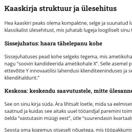
Kaaskirja struktuur ja ülesehitus
Hea kaaskiri peaks olema kompaktne, selge ja suunatud lu
klassikalist ülesehitust, mis juhatab lugeja loogiliselt sin
Sissejuhatus: haara tähelepanu kohe
Sissejuhatuses pead kohe selgeks tegema, mis ametikohale 
nagu “soovin kandideerida ametikohale X”. Selle asemel p
ettevõtte Y innovaatilisi lahendusi klienditeeninduses ja
kliendihaldurit.”
Keskosa: keskendu saavutustele, mitte ülesann
See on sinu kirja süda. Ära lihtsalt loetle, mida sa eelmis
saatnud ja kuidas see aitaks uuel tööandjal paremini toim
öelda “vastutasin müügi eest”, ütle “suurendasin kvartaa
Seosta oma kogemus otseselt nõuetega, mis tööpakkumises