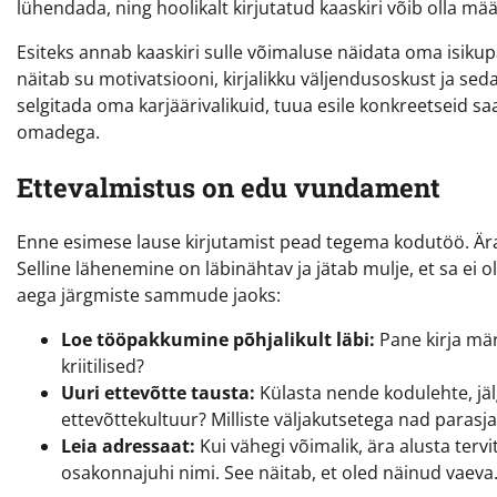
lühendada, ning hoolikalt kirjutatud kaaskiri võib olla m
Esiteks annab kaaskiri sulle võimaluse näidata oma isikup
näitab su motivatsiooni, kirjalikku väljendusoskust ja sed
selgitada oma karjäärivalikuid, tuua esile konkreetseid sa
omadega.
Ettevalmistus on edu vundament
Enne esimese lause kirjutamist pead tegema kodutöö. Ära
Selline lähenemine on läbinähtav ja jätab mulje, et sa ei o
aega järgmiste sammude jaoks:
Loe tööpakkumine põhjalikult läbi:
Pane kirja mär
kriitilised?
Uuri ettevõtte tausta:
Külasta nende kodulehte, jälg
ettevõttekultuur? Milliste väljakutsetega nad parasja
Leia adressaat:
Kui vähegi võimalik, ära alusta terv
osakonnajuhi nimi. See näitab, et oled näinud vaeva