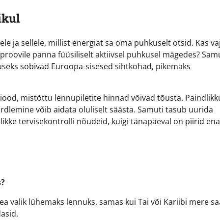
ikul
 ja sellele, millist energiat sa oma puhkuselt otsid. Kas va
 proovile panna füüsiliselt aktiivsel puhkusel mägedes? Sam
hkuseks sobivad Euroopa-sisesed sihtkohad, pikemaks
iood, mistõttu lennupiletite hinnad võivad tõusta. Paindlikk
dlemine võib aidata oluliselt säästa. Samuti tasub uurida
ikke tervisekontrolli nõudeid, kuigi tänapäeval on piirid en
s?
ea valik lühemaks lennuks, samas kui Tai või Kariibi mere s
asid.