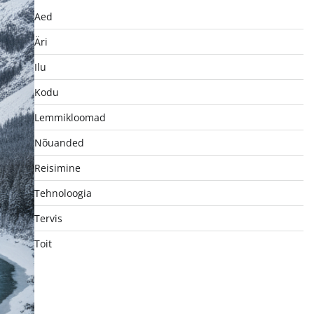
Aed
Äri
Ilu
Kodu
Lemmikloomad
Nõuanded
Reisimine
Tehnoloogia
Tervis
Toit