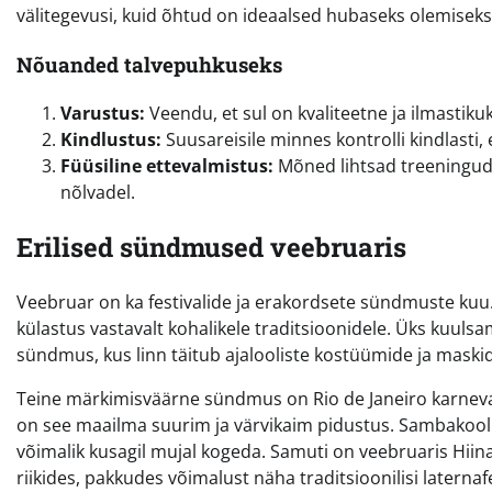
välitegevusi, kuid õhtud on ideaalsed hubaseks olemiseks
Nõuanded talvepuhkuseks
Varustus:
Veendu, et sul on kvaliteetne ja ilmastikuk
Kindlustus:
Suusareisile minnes kontrolli kindlasti,
Füüsiline ettevalmistus:
Mõned lihtsad treeningud e
nõlvadel.
Erilised sündmused veebruaris
Veebruar on ka festivalide ja erakordsete sündmuste kuu. K
külastus vastavalt kohalikele traditsioonidele. Üks kuulsa
sündmus, kus linn täitub ajalooliste kostüümide ja maskide
Teine märkimisväärne sündmus on Rio de Janeiro karneval 
on see maailma suurim ja värvikaim pidustus. Sambakooli
võimalik kusagil mujal kogeda. Samuti on veebruaris Hiina
riikides, pakkudes võimalust näha traditsioonilisi laternafes