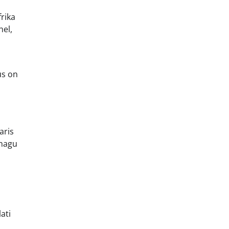
rika
hel,
us on
aris
 nagu
ati