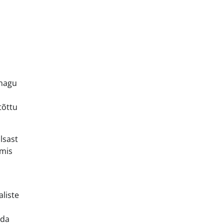
 nagu
tõttu
lsast
 mis
liste
ida