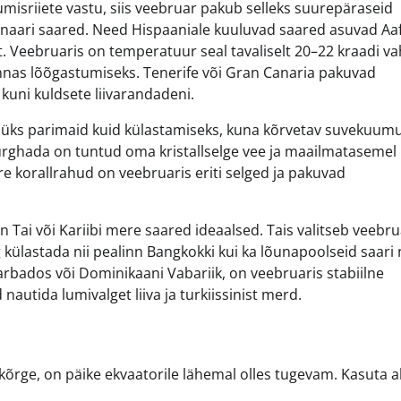
isriiete vastu, siis veebruar pakub selleks suurepäraseid
naari saared. Need Hispaaniale kuuluvad saared asuvad Aaf
t. Veebruaris on temperatuur seal tavaliselt 20–22 kraadi va
annas lõõgastumiseks. Tenerife või Gran Canaria pakuvad
 kuni kuldsete liivarandadeni.
l üks parimaid kuid külastamiseks, kuna kõrvetav suvekuum
urghada on tuntud oma kristallselge vee ja maailmatasemel
 korallrahud on veebruaris eriti selged ja pakuvad
n Tai või Kariibi mere saared ideaalsed. Tais valitseb veebru
 külastada nii pealinn Bangkokki kui ka lõunapoolseid saari
arbados või Dominikaani Vabariik, on veebruaris stabiilne
nautida lumivalget liiva ja turkiissinist merd.
kõrge, on päike ekvaatorile lähemal olles tugevam. Kasuta al