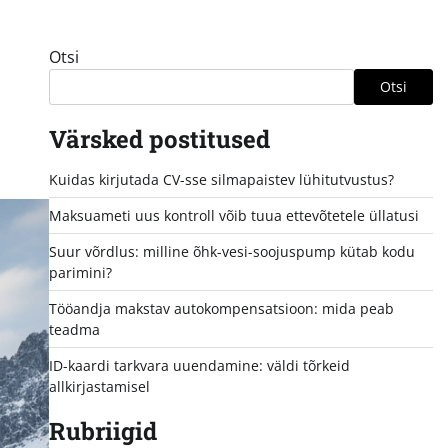
Otsi
Otsi
Värsked postitused
Kuidas kirjutada CV-sse silmapaistev lühitutvustus?
Maksuameti uus kontroll võib tuua ettevõtetele üllatusi
Suur võrdlus: milline õhk-vesi-soojuspump kütab kodu
parimini?
Tööandja makstav autokompensatsioon: mida peab
teadma
ID-kaardi tarkvara uuendamine: väldi tõrkeid
allkirjastamisel
Rubriigid