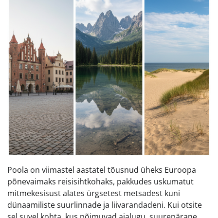
Poola on viimastel aastatel tõusnud üheks Euroopa
põnevaimaks reisisihtkohaks, pakkudes uskumatut
mitmekesisust alates ürgsetest metsadest kuni
dünaamiliste suurlinnade ja liivarandadeni. Kui otsite
sel suvel kohta, kus põimuvad ajalugu, suurepärane