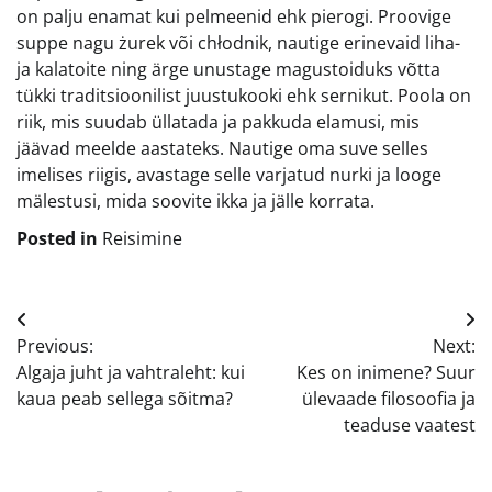
on palju enamat kui pelmeenid ehk pierogi. Proovige
suppe nagu żurek või chłodnik, nautige erinevaid liha-
ja kalatoite ning ärge unustage magustoiduks võtta
tükki traditsioonilist juustukooki ehk sernikut. Poola on
riik, mis suudab üllatada ja pakkuda elamusi, mis
jäävad meelde aastateks. Nautige oma suve selles
imelises riigis, avastage selle varjatud nurki ja looge
mälestusi, mida soovite ikka ja jälle korrata.
Posted in
Reisimine
Navigeerimine
Previous:
Next:
Algaja juht ja vahtraleht: kui
Kes on inimene? Suur
kaua peab sellega sõitma?
ülevaade filosoofia ja
teaduse vaatest