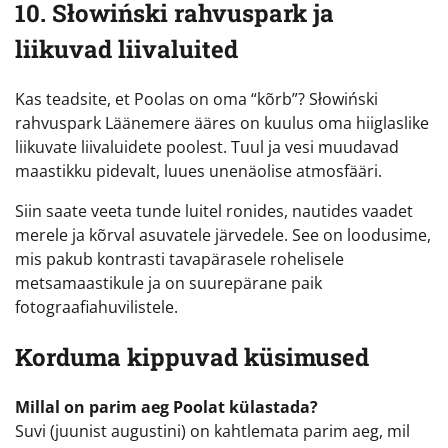
10. Słowiński rahvuspark ja
liikuvad liivaluited
Kas teadsite, et Poolas on oma “kõrb”? Słowiński
rahvuspark Läänemere ääres on kuulus oma hiiglaslike
liikuvate liivaluidete poolest. Tuul ja vesi muudavad
maastikku pidevalt, luues unenäolise atmosfääri.
Siin saate veeta tunde luitel ronides, nautides vaadet
merele ja kõrval asuvatele järvedele. See on loodusime,
mis pakub kontrasti tavapärasele rohelisele
metsamaastikule ja on suurepärane paik
fotograafiahuvilistele.
Korduma kippuvad küsimused
Millal on parim aeg Poolat külastada?
Suvi (juunist augustini) on kahtlemata parim aeg, mil