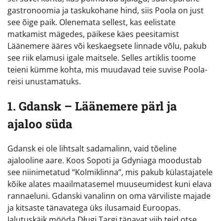
gastronoomia ja taskukohane hind, siis Poola on just
see õige paik. Olenemata sellest, kas eelistate
matkamist mägedes, päikese käes peesitamist
Läänemere ääres või keskaegsete linnade võlu, pakub
see riik elamusi igale maitsele. Selles artiklis toome
teieni kümme kohta, mis muudavad teie suvise Poola-
reisi unustamatuks.
1. Gdansk – Läänemere pärl ja
ajaloo süda
Gdansk ei ole lihtsalt sadamalinn, vaid tõeline
ajalooline aare. Koos Sopoti ja Gdyniaga moodustab
see niinimetatud “Kolmiklinna”, mis pakub külastajatele
kõike alates maailmatasemel muuseumidest kuni elava
rannaeluni. Gdanski vanalinn on oma värviliste majade
ja kitsaste tänavatega üks ilusamaid Euroopas.
Jalutuskäik mööda Długi Targi tänavat viib teid otse