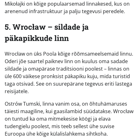
Mikołajki on kõige populaarsemad linnakesed, kus on
arenenud infrastruktuur ja palju tegevusi peredele.
5. Wrocław – sildade ja
päkapikkude linn
Wrocław on üks Poola kõige rõõmsameelsemaid linnu.
Oderi jõe saartel paiknev linn on kuulus oma sadade
sildade ja omapärase traditsiooni poolest – linnas on
üle 600 väikese pronksist päkapiku kuju, mida turistid
taga otsivad. See on suurepärane tegevus eriti lastega
reisijatele.
Ostrów Tumski, linna vanim osa, on õhtuhämaruses
täiesti maagiline, kui gaasilambid süüdatakse. Wrocław
on tuntud ka oma mitmekesise köögi ja elava
tudengielu poolest, mis teeb sellest ühe suvise
Euroopa ühe kõige külalislahkema sihtkoha.