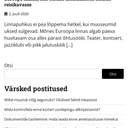
reisikavasse
2. Juuli 2026
Linnapuhkus ei pea lõppema hetkel, kui muuseumid
uksed sulgevad. Mõnes Euroopa linnas algab päeva
huvitavam osa alles pärast õhtusööki. Teater, kontsert,
jazziklubi või pikk jalutuskäik […]
Otsi
Otsi
Värsked postitused
Millal muutub võlg aegunuks? Olulised faktid inkassost
Mida kontrollida enne korteri üürilepingu allkirjastamist?
Dokumentide taotlemine: mida teada enne ametiasutusse minekut