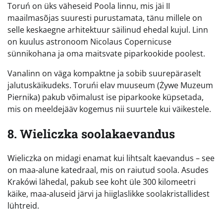
Toruń on üks väheseid Poola linnu, mis jäi II
maailmasõjas suuresti purustamata, tänu millele on
selle keskaegne arhitektuur säilinud ehedal kujul. Linn
on kuulus astronoom Nicolaus Copernicuse
sünnikohana ja oma maitsvate piparkookide poolest.
Vanalinn on väga kompaktne ja sobib suurepäraselt
jalutuskäikudeks. Toruńi elav muuseum (Żywe Muzeum
Piernika) pakub võimalust ise piparkooke küpsetada,
mis on meeldejääv kogemus nii suurtele kui väikestele.
8. Wieliczka soolakaevandus
Wieliczka on midagi enamat kui lihtsalt kaevandus – see
on maa-alune katedraal, mis on raiutud soola. Asudes
Krakówi lähedal, pakub see koht üle 300 kilomeetri
käike, maa-aluseid järvi ja hiiglaslikke soolakristallidest
lühtreid.