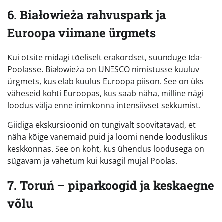
6. Białowieża rahvuspark ja
Euroopa viimane ürgmets
Kui otsite midagi tõeliselt erakordset, suunduge Ida-
Poolasse. Białowieża on UNESCO nimistusse kuuluv
ürgmets, kus elab kuulus Euroopa piison. See on üks
väheseid kohti Euroopas, kus saab näha, milline nägi
loodus välja enne inimkonna intensiivset sekkumist.
Giidiga ekskursioonid on tungivalt soovitatavad, et
näha kõige vanemaid puid ja loomi nende looduslikus
keskkonnas. See on koht, kus ühendus loodusega on
sügavam ja vahetum kui kusagil mujal Poolas.
7. Toruń – piparkoogid ja keskaegne
võlu