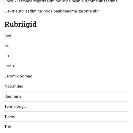
Sõiduki esmane registreerimine: mida peab autoomanik teadma?
Elektriauto laadimine: mida peab teadma iga omanik?
Rubriigid
Aed
Äri
Ilu
Kodu
Lemmikloomad
Nõuanded
Reisimine
Tehnoloogia
Tervis
Toit