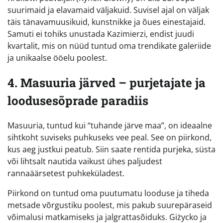
suurimaid ja elavamaid väljakuid. Suvisel ajal on väljak
täis tänavamuusikuid, kunstnikke ja õues einestajaid.
Samuti ei tohiks unustada Kazimierzi, endist juudi
kvartalit, mis on nüüd tuntud oma trendikate galeriide
ja unikaalse ööelu poolest.
4. Masuuria järved – purjetajate ja
loodusesõprade paradiis
Masuuria, tuntud kui “tuhande järve maa”, on ideaalne
sihtkoht suviseks puhkuseks vee peal. See on piirkond,
kus aeg justkui peatub. Siin saate rentida purjeka, süsta
või lihtsalt nautida vaikust ühes paljudest
rannaäärsetest puhkeküladest.
Piirkond on tuntud oma puutumatu looduse ja tiheda
metsade võrgustiku poolest, mis pakub suurepäraseid
võimalusi matkamiseks ja jalgrattasõiduks. Giżycko ja