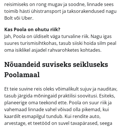
reisimiseks on rong mugav ja soodne, linnade sees
toimib hästi ühistransport ja taksorakendused nagu
Bolt või Uber.
Kas Poola on ohutu riik?
Jah, Poola on üldiselt väga turvaline riik. Nagu igas
suures turismisihtkohas, tasub siiski hoida silm peal
oma isiklikel asjadel rahvarohketes kohtades.
Nõuandeid suviseks seikluseks
Poolamaal
Et teie suvine reis oleks võimalikult sujuv ja nauditav,
tasub järgida mõningaid praktilisi soovitusi. Esiteks,
planeerige oma teekond ette. Poola on suur riik ja
vahemaad linnade vahel võivad olla pikemad, kui
kaardilt esmapilgul tundub. Kui rendite auto,
arvestage, et teetööd on suvel tavapärased, seega