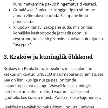
kuhu matkamine pakub hingematvaid vaateid.
Gubałówka: Funicular-rongiga tippu sõitmine
annab võimaluse nautida Zakopane linna
panoraami.
Krupówki tänav: Zakopane süda, mis on täis
kohalikke käsitööpoode ja traditsioonilisi
restorane, kus saab proovida kuulsat suitsujuustu
“oscypek”.
3. Kraków ja kuninglik õhkkond
Kraków on Poola kultuuripealinn, mille ajalooline
keskus on kantud UNESCO maailmapärandi nimistusse.
See on linn, kus iga nurga peal on tunda
sajanditepikkust ajalugu. Waweli loss ja kuninglik
katedraal on kohustuslikud vaatamisväärsused
igaühele, kes soovib mõista Poola riikluse kujunemist.
Krakówi peaväljak (Rynek Główny) on üks Euroopa