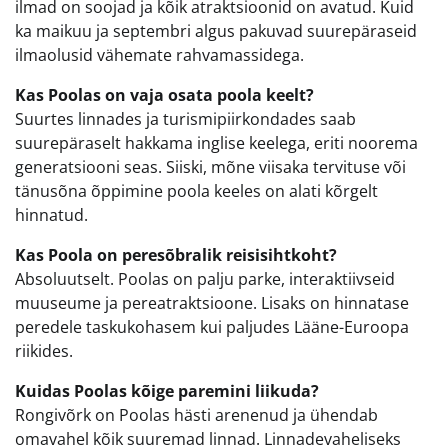
ilmad on soojad ja kõik atraktsioonid on avatud. Kuid
ka maikuu ja septembri algus pakuvad suurepäraseid
ilmaolusid vähemate rahvamassidega.
Kas Poolas on vaja osata poola keelt?
Suurtes linnades ja turismipiirkondades saab
suurepäraselt hakkama inglise keelega, eriti noorema
generatsiooni seas. Siiski, mõne viisaka tervituse või
tänusõna õppimine poola keeles on alati kõrgelt
hinnatud.
Kas Poola on peresõbralik reisisihtkoht?
Absoluutselt. Poolas on palju parke, interaktiivseid
muuseume ja pereatraktsioone. Lisaks on hinnatase
peredele taskukohasem kui paljudes Lääne-Euroopa
riikides.
Kuidas Poolas kõige paremini liikuda?
Rongivõrk on Poolas hästi arenenud ja ühendab
omavahel kõik suuremad linnad. Linnadevaheliseks