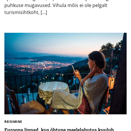
puhkuse mugavused. Vihula mõis ei ole pelgalt
turismisihtkoht, […]
REISIMINE
Euroopa linnad, kus õhtune meelelahutus kuulub