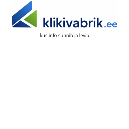
Skip
to
content
kus info sünnib ja levib