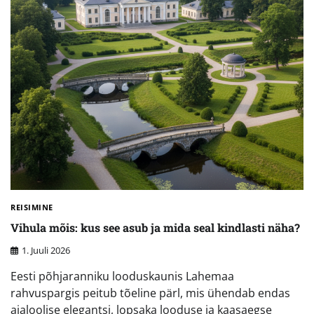
REISIMINE
Vihula mõis: kus see asub ja mida seal kindlasti näha?
1. Juuli 2026
Eesti põhjaranniku looduskaunis Lahemaa
rahvuspargis peitub tõeline pärl, mis ühendab endas
ajaloolise elegantsi, lopsaka looduse ja kaasaegse