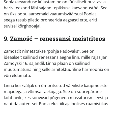
Soolakaevanduse külastamine on füüsiliselt huvitav ja
hariv teekond läbi sajanditepikkuse kaevandustöö. See
on üks populaarsemaid vaatamisväärsusi Poolas,
seega tasub piletid broneerida aegsasti ette, eriti
suvisel kõrghooajal.
9. Zamość – renessansi meistriteos
Zamośćit nimetatakse “põhja Padovaks”. See on
ideaalselt säilinud renessansiaegne linn, mille rajas Jan
Zamoyski 16. sajandil. Linna plaan on säilinud
muutumatuna ning selle arhitektuuriline harmoonia on
võrreldamatu.
Linna keskväljak on ümbritsetud värviliste kaupmeeste
majadega ja võimsa raekojaga. See on suurepärane
koht neile, kes soovivad põgeneda massiturismi eest ja
nautida autentset Poola elustiili ajaloolises raamistikus.