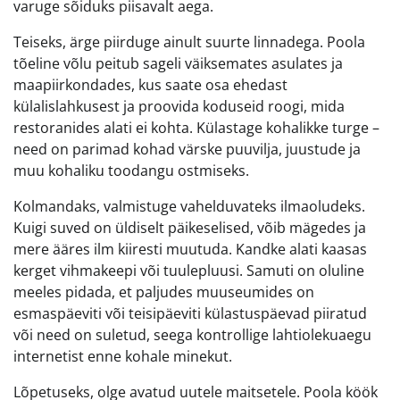
varuge sõiduks piisavalt aega.
Teiseks, ärge piirduge ainult suurte linnadega. Poola
tõeline võlu peitub sageli väiksemates asulates ja
maapiirkondades, kus saate osa ehedast
külalislahkusest ja proovida koduseid roogi, mida
restoranides alati ei kohta. Külastage kohalikke turge –
need on parimad kohad värske puuvilja, juustude ja
muu kohaliku toodangu ostmiseks.
Kolmandaks, valmistuge vahelduvateks ilmaoludeks.
Kuigi suved on üldiselt päikeselised, võib mägedes ja
mere ääres ilm kiiresti muutuda. Kandke alati kaasas
kerget vihmakeepi või tuulepluusi. Samuti on oluline
meeles pidada, et paljudes muuseumides on
esmaspäeviti või teisipäeviti külastuspäevad piiratud
või need on suletud, seega kontrollige lahtiolekuaegu
internetist enne kohale minekut.
Lõpetuseks, olge avatud uutele maitsetele. Poola köök