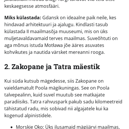
keskaegsesse atmosfääri.
Miks külastada:
Gdansk on ideaalne paik neile, kes
hindavad arhitektuuri ja ajalugu. Kindlasti tasub
külastada II maailmasõja muuseumi, mis on üks
muljetavaldavamaid terves maailmas. Suveõhtuti on
aga mõnus istuda Motława jõe ääres asuvates
kohvikutes ja nautida värsket mereanni rooga.
2. Zakopane ja Tatra mäestik
Kui süda kutsub mägedesse, siis Zakopane on
vaieldamatult Poola mägikuningas. See on Poola
talvepealinn, kuid suvel muutub see matkajate
paradiisiks. Tatra rahvuspark pakub sadu kilomeetreid
tähistatud radu, mis sobivad nii algajatele kui ka
kogenud alpinistidele.
Morskie Oko: Üks ilusamaid mägijärvi maailmas,