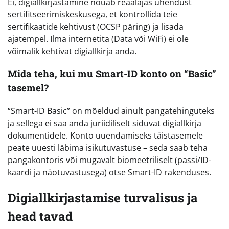
Ei, digiallkirjastamine nõuab reaalajas ühendust
sertifitseerimiskeskusega, et kontrollida teie
sertifikaatide kehtivust (OCSP päring) ja lisada
ajatempel. Ilma internetita (Data või WiFi) ei ole
võimalik kehtivat digiallkirja anda.
Mida teha, kui mu Smart-ID konto on “Basic”
tasemel?
“Smart-ID Basic” on mõeldud ainult pangatehinguteks
ja sellega ei saa anda juriidiliselt siduvat digiallkirja
dokumentidele. Konto uuendamiseks täistasemele
peate uuesti läbima isikutuvastuse – seda saab teha
pangakontoris või mugavalt biomeetriliselt (passi/ID-
kaardi ja näotuvastusega) otse Smart-ID rakenduses.
Digiallkirjastamise turvalisus ja
head tavad