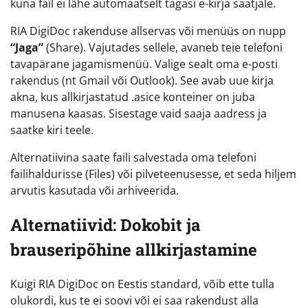
kuna fail ei lähe automaatselt tagasi e-kirja saatjale.
RIA DigiDoc rakenduse allservas või menüüs on nupp
“Jaga”
(Share). Vajutades sellele, avaneb teie telefoni
tavapärane jagamismenüü. Valige sealt oma e-posti
rakendus (nt Gmail või Outlook). See avab uue kirja
akna, kus allkirjastatud .asice konteiner on juba
manusena kaasas. Sisestage vaid saaja aadress ja
saatke kiri teele.
Alternatiivina saate faili salvestada oma telefoni
failihaldurisse (Files) või pilveteenusesse, et seda hiljem
arvutis kasutada või arhiveerida.
Alternatiivid: Dokobit ja
brauseripõhine allkirjastamine
Kuigi RIA DigiDoc on Eestis standard, võib ette tulla
olukordi, kus te ei soovi või ei saa rakendust alla