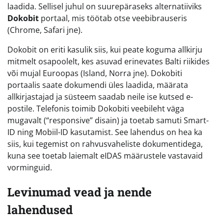
laadida. Sellisel juhul on suurepäraseks alternatiiviks
Dokobit
portaal, mis töötab otse veebibrauseris
(Chrome, Safari jne).
Dokobit on eriti kasulik siis, kui peate koguma allkirju
mitmelt osapoolelt, kes asuvad erinevates Balti riikides
või mujal Euroopas (Island, Norra jne). Dokobiti
portaalis saate dokumendi üles laadida, määrata
allkirjastajad ja süsteem saadab neile ise kutsed e-
postile. Telefonis toimib Dokobiti veebileht väga
mugavalt (“responsive” disain) ja toetab samuti Smart-
ID ning Mobiil-ID kasutamist. See lahendus on hea ka
siis, kui tegemist on rahvusvaheliste dokumentidega,
kuna see toetab laiemalt eIDAS määrustele vastavaid
vorminguid.
Levinumad vead ja nende
lahendused