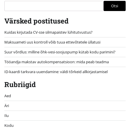
Otsi
Värsked postitused
Kuidas kirjutada CV-sse silmapaistev lühitutvustus?
Maksuameti uus kontroll võib tuua ettevõtetele üllatusi
Suur võrdlus: milline õhk-vesi-soojuspump kütab kodu parimini?
Tööandja makstav autokompensatsioon: mida peab teadma
ID-kaardi tarkvara uuendamine: väldi tõrkeid allkirjastamisel
Rubriigid
Aed
Äri
Ilu
Kodu