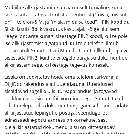
Mobiilne allkirjastamine on äärmiselt turvaline, kuna
see kasutab kahefaktorilist autentimist (“miski, mis sul
on” – telefon/SIM, ja “miski, mida sa tead” – PIN-koodid).
Siiski lasub lõplik vastutus kasutajal. Kõige olulisem
reegel on: ärge kunagi sisestage PIN2 koodi, kui te pole
ise allkirjastamist algatanud. Kui teie telefoni ilmub
ootamatult Smart-ID või Mobiil-ID kontrollkood ja palve
sisestada PIN2, kuid te ei tegele parajasti dokumentide
allkirjastamisega, katkestage tegevus koheselt.
Lisaks on soovitatav hoida oma telefoni tarkvara ja
DigiDoc rakendus alati uuendatuna. Uuendused
sisaldavad sageli olulisi turvaparandusi ja tagavad
ühilduvuse uusimate failivormingutega. Samuti tasub
olla tähelepanelik dokumentide jagamisel – kui saadate
allkirjastatud lepingut e-postiga, veenduge, et
adressaadi e-posti aadress on korrektne, sest
digiallkirjastatud dokumendi sisu on kättesaadav