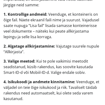
Järgige neid samme:
1. Kontrollige andmeid:
Veenduge, et konteineris on
õige fail. Näete ekraanil faili nime ja suurust. Vajadusel
saate nupuga “Lisa fail” lisada samasse konteinerisse
veel dokumente – näiteks kui peate allkirjastama
lepingu ja selle lisa korraga.
2. Algatage allkirjastamine:
Vajutage suurele nupule
“Allkirjasta”.
3. Valige meetod:
Kui te pole vaikimisi meetodit
seadistanud, küsib rakendus, kas soovite kasutada
Smart-ID-d või Mobiil-ID-d. Valige endale sobiv.
4. Isikukoodi ja andmete kinnitamine:
Veenduge, et
väljadel on teie õige isikukood ja riik. Tavaliselt täidab
rakendus need automaatselt, kui olete seda varem
kasutanud.