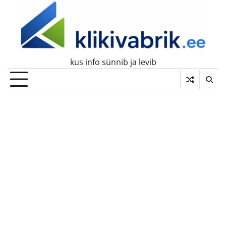
Skip
to
content
kus info sünnib ja levib