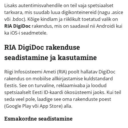
Lisaks autentimisvahendile on teil vaja spetsiaalset
tarkvara, mis suudab luua digikonteinereid (nagu .asice
või .bdoc). Kõige kindlam ja riiklikult toetatud valik on
RIA DigiDoc
rakendus, mis on saadaval nii Androidi kui
ka iOS-i seadmetele.
RIA DigiDoc rakenduse
seadistamine ja kasutamine
Riigi Infosüsteemi Ameti (RIA) poolt hallatav DigiDoc
rakendus on mobiilse allkirjastamise kuldstandard
Eestis. See on turvaline, reklaamivaba ja loodud
spetsiaalselt Eesti ID-kaardi ökosüsteemi jaoks. Kui teil
seda veel pole, laadige see oma rakenduste poest
(Google Play või App Store) alla.
Esmakordne seadistamine