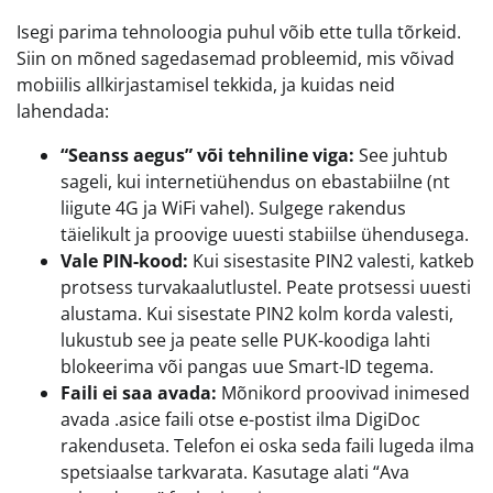
Isegi parima tehnoloogia puhul võib ette tulla tõrkeid.
Siin on mõned sagedasemad probleemid, mis võivad
mobiilis allkirjastamisel tekkida, ja kuidas neid
lahendada:
“Seanss aegus” või tehniline viga:
See juhtub
sageli, kui internetiühendus on ebastabiilne (nt
liigute 4G ja WiFi vahel). Sulgege rakendus
täielikult ja proovige uuesti stabiilse ühendusega.
Vale PIN-kood:
Kui sisestasite PIN2 valesti, katkeb
protsess turvakaalutlustel. Peate protsessi uuesti
alustama. Kui sisestate PIN2 kolm korda valesti,
lukustub see ja peate selle PUK-koodiga lahti
blokeerima või pangas uue Smart-ID tegema.
Faili ei saa avada:
Mõnikord proovivad inimesed
avada .asice faili otse e-postist ilma DigiDoc
rakenduseta. Telefon ei oska seda faili lugeda ilma
spetsiaalse tarkvarata. Kasutage alati “Ava