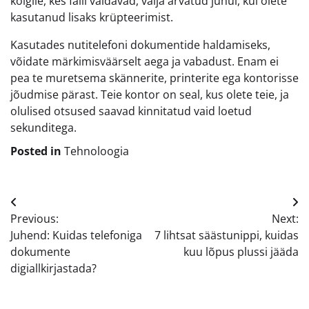
kõigile, kes faili valdavad, välja arvatud juhul, kui olete
kasutanud lisaks krüpteerimist.
Kasutades nutitelefoni dokumentide haldamiseks,
võidate märkimisväärselt aega ja vabadust. Enam ei
pea te muretsema skännerite, printerite ega kontorisse
jõudmise pärast. Teie kontor on seal, kus olete teie, ja
olulised otsused saavad kinnitatud vaid loetud
sekunditega.
Posted in
Tehnoloogia
Navigeerimine
Previous:
Next:
Juhend: Kuidas telefoniga
7 lihtsat säästunippi, kuidas
dokumente
kuu lõpus plussi jääda
digiallkirjastada?