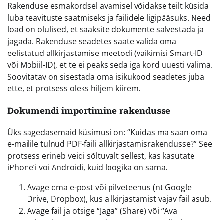
Rakenduse esmakordsel avamisel võidakse teilt küsida
luba teavituste saatmiseks ja failidele ligipääsuks. Need
load on olulised, et saaksite dokumente salvestada ja
jagada. Rakenduse seadetes saate valida oma
eelistatud allkirjastamise meetodi (vaikimisi Smart-ID
või Mobiil-ID), et te ei peaks seda iga kord uuesti valima.
Soovitatav on sisestada oma isikukood seadetes juba
ette, et protsess oleks hiljem kiirem.
Dokumendi importimine rakendusse
Üks sagedasemaid küsimusi on: “Kuidas ma saan oma
e-mailile tulnud PDF-faili allkirjastamisrakendusse?” See
protsess erineb veidi sõltuvalt sellest, kas kasutate
iPhone’i või Androidi, kuid loogika on sama.
Avage oma e-post või pilveteenus (nt Google
Drive, Dropbox), kus allkirjastamist vajav fail asub.
Avage fail ja otsige “Jaga” (Share) või “Ava