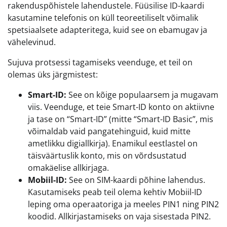
rakenduspõhistele lahendustele. Füüsilise ID-kaardi
kasutamine telefonis on küll teoreetiliselt võimalik
spetsiaalsete adapteritega, kuid see on ebamugav ja
vähelevinud.
Sujuva protsessi tagamiseks veenduge, et teil on
olemas üks järgmistest:
Smart-ID:
See on kõige populaarsem ja mugavam
viis. Veenduge, et teie Smart-ID konto on aktiivne
ja tase on “Smart-ID” (mitte “Smart-ID Basic”, mis
võimaldab vaid pangatehinguid, kuid mitte
ametlikku digiallkirja). Enamikul eestlastel on
täisväärtuslik konto, mis on võrdsustatud
omakäelise allkirjaga.
Mobiil-ID:
See on SIM-kaardi põhine lahendus.
Kasutamiseks peab teil olema kehtiv Mobiil-ID
leping oma operaatoriga ja meeles PIN1 ning PIN2
koodid. Allkirjastamiseks on vaja sisestada PIN2.