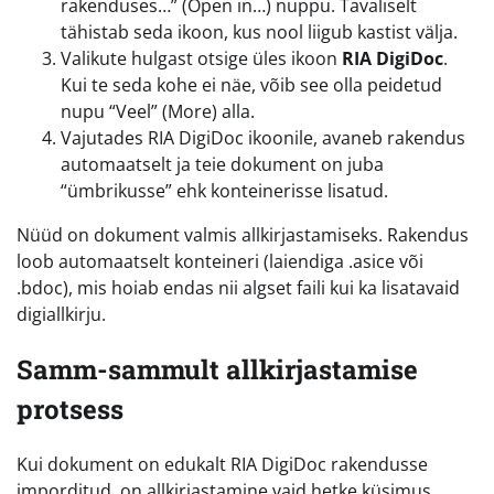
rakenduses…” (Open in…) nuppu. Tavaliselt
tähistab seda ikoon, kus nool liigub kastist välja.
Valikute hulgast otsige üles ikoon
RIA DigiDoc
.
Kui te seda kohe ei näe, võib see olla peidetud
nupu “Veel” (More) alla.
Vajutades RIA DigiDoc ikoonile, avaneb rakendus
automaatselt ja teie dokument on juba
“ümbrikusse” ehk konteinerisse lisatud.
Nüüd on dokument valmis allkirjastamiseks. Rakendus
loob automaatselt konteineri (laiendiga .asice või
.bdoc), mis hoiab endas nii algset faili kui ka lisatavaid
digiallkirju.
Samm-sammult allkirjastamise
protsess
Kui dokument on edukalt RIA DigiDoc rakendusse
imporditud, on allkirjastamine vaid hetke küsimus.