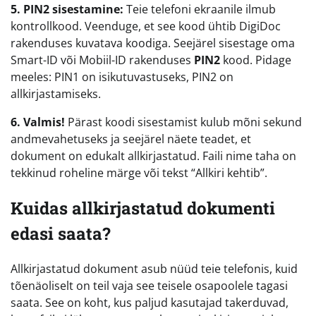
5. PIN2 sisestamine:
Teie telefoni ekraanile ilmub
kontrollkood. Veenduge, et see kood ühtib DigiDoc
rakenduses kuvatava koodiga. Seejärel sisestage oma
Smart-ID või Mobiil-ID rakenduses
PIN2
kood. Pidage
meeles: PIN1 on isikutuvastuseks, PIN2 on
allkirjastamiseks.
6. Valmis!
Pärast koodi sisestamist kulub mõni sekund
andmevahetuseks ja seejärel näete teadet, et
dokument on edukalt allkirjastatud. Faili nime taha on
tekkinud roheline märge või tekst “Allkiri kehtib”.
Kuidas allkirjastatud dokumenti
edasi saata?
Allkirjastatud dokument asub nüüd teie telefonis, kuid
tõenäoliselt on teil vaja see teisele osapoolele tagasi
saata. See on koht, kus paljud kasutajad takerduvad,