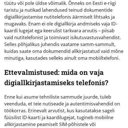
tüütu või pole üldse võimalik. Õnneks on Eesti e-riigi
taristu ja nutikad lahendused teinud dokumentide
digiallkirjastamise nutitelefonis äärmiselt lihtsaks ja
mugavaks. Enam ei ole digiallkirja andmiseks vaja ID-
kaardi lugejat ega keerulist tarkvara arvutis – piisab
vaid nutitelefonist ja toimivast isikutuvastusvahendist.
Selles põhjalikus juhendis vaatame samm-sammult,
kuidas saate oma dokumendid allkirjastatud vaid mõne
minutiga, kasutades selleks ainult oma mobiiltelefoni.
Ettevalmistused: mida on vaja
digiallkirjastamiseks telefonis?
Enne kui asume tehniliste sammude juurde, tuleb
veenduda, et teie nutiseade ja autentimisvahendid on
töökorras. Erinevalt arvutist, kus kasutatakse sageli
füüsilist ID-kaarti ja kaardilugejat, tugineb mobiilne
allkirjastamine peamiselt SIM-põhistele või