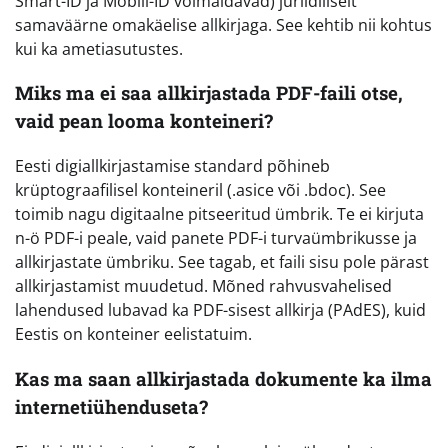
Smart-ID ja Mobiil-ID võimaldavad) juriidiliselt
samaväärne omakäelise allkirjaga. See kehtib nii kohtus
kui ka ametiasutustes.
Miks ma ei saa allkirjastada PDF-faili otse,
vaid pean looma konteineri?
Eesti digiallkirjastamise standard põhineb
krüptograafilisel konteineril (.asice või .bdoc). See
toimib nagu digitaalne pitseeritud ümbrik. Te ei kirjuta
n-ö PDF-i peale, vaid panete PDF-i turvaümbrikusse ja
allkirjastate ümbriku. See tagab, et faili sisu pole pärast
allkirjastamist muudetud. Mõned rahvusvahelised
lahendused lubavad ka PDF-sisest allkirja (PAdES), kuid
Eestis on konteiner eelistatuim.
Kas ma saan allkirjastada dokumente ka ilma
internetiühenduseta?