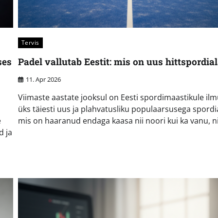
Tervis
ses
Padel vallutab Eestit: mis on uus hittspordia
11. Apr 2026
Viimaste aastate jooksul on Eesti spordimaastikule il
üks täiesti uus ja plahvatusliku populaarsusega spordi
e
mis on haaranud endaga kaasa nii noori kui ka vanu, ni
d ja