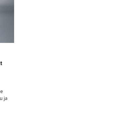
t
le
u ja