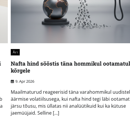
Äri
i
Nafta hind sööstis täna hommikul ootamatul
kõrgele
9. Apr 2026
Maailmaturud reageerisid täna varahommikul uudiste
ab
äärmise volatiilsusega, kui nafta hind tegi läbi ootamat
ha
järsu tõusu, mis üllatas nii analüütikuid kui ka kütuse
jaemüüjaid. Selline […]