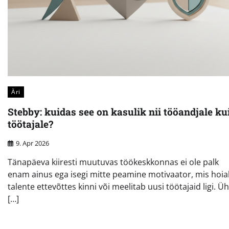
Äri
Stebby: kuidas see on kasulik nii tööandjale ku
töötajale?
9. Apr 2026
Tänapäeva kiiresti muutuvas töökeskkonnas ei ole palk
enam ainus ega isegi mitte peamine motivaator, mis hoi
talente ettevõttes kinni või meelitab uusi töötajaid ligi. Ü
[…]