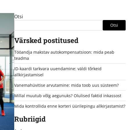
Otsi
Otsi
Värsked postitused
Tööandja makstav autokompensatsioon: mida peab
teadma
ID-kaardi tarkvara uuendamine: väldi tõrkeid
allkirjastamisel
Vanemahüvitise arvutamine: mida toob uus süsteem?
Millal muutub võlg aegunuks? Olulised faktid inkassost
Mida kontrollida enne korteri üürilepingu allkirjastamist?
Rubriigid