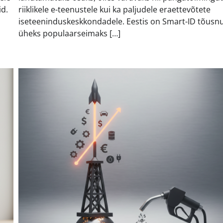
id.
riiklikele e-teenustele kui ka paljudele eraettevõtete
iseteeninduskeskkondadele. Eestis on Smart-ID tõusn
üheks populaarseimaks […]