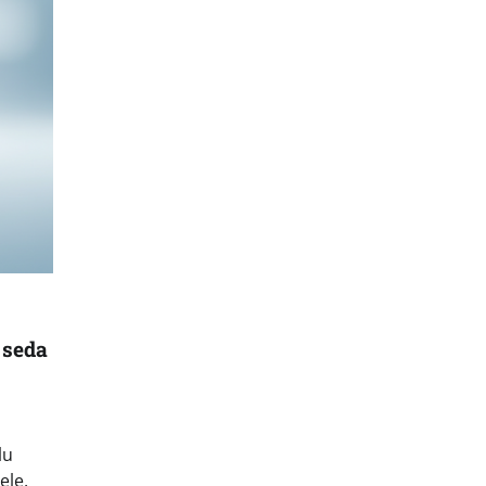
 seda
lu
ele,