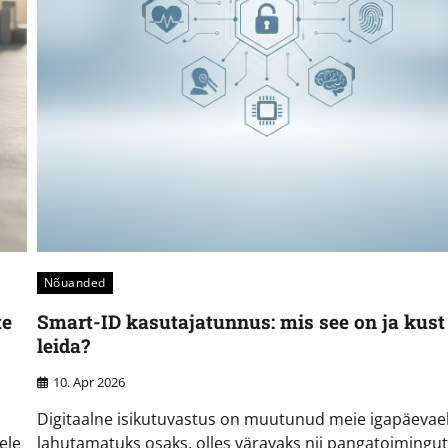
Nõuanded
te
Smart-ID kasutajatunnus: mis see on ja kust
leida?
10. Apr 2026
Digitaalne isikutuvastus on muutunud meie igapäevae
ele
lahutamatuks osaks, olles väravaks nii pangatoimingut