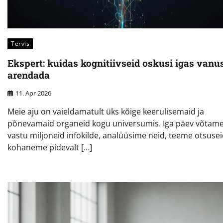
Tervis
Ekspert: kuidas kognitiivseid oskusi igas vanu
arendada
11. Apr 2026
Meie aju on vaieldamatult üks kõige keerulisemaid ja
põnevamaid organeid kogu universumis. Iga päev võtam
vastu miljoneid infokilde, analüüsime neid, teeme otsusei
kohaneme pidevalt […]