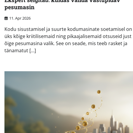
pesumasin
11. Apr 2026
Kodu sisustamisel ja suurte kodumasinate soetamisel on
üks kõige kriitilisemaid ning pikaajalisemaid otsuseid just
õige pesumasina valik. See on seade, mis teeb rasket ja
tänamatut […]