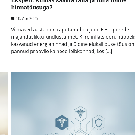
hinnatõusuga?
10. Apr 2026
Viimased aastad on raputanud paljude Eesti perede
majanduslikku kindlustunnet. Kiire inflatsioon, hüppeli
kasvanud energiahinnad ja üldine elukalliduse tõus on
pannud proovile ka need leibkonnad, kes […]