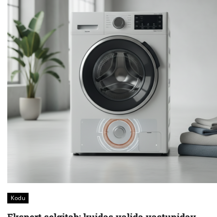
Kodu
Ekspert selgitab: kuidas valida vastupidav