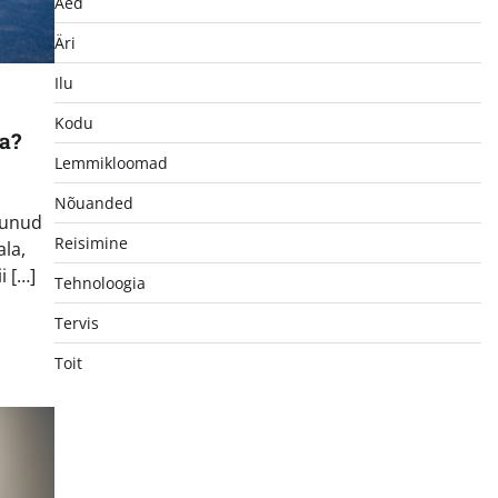
Aed
Äri
Ilu
Kodu
la?
Lemmikloomad
Nõuanded
munud
Reisimine
ala,
i […]
Tehnoloogia
Tervis
Toit