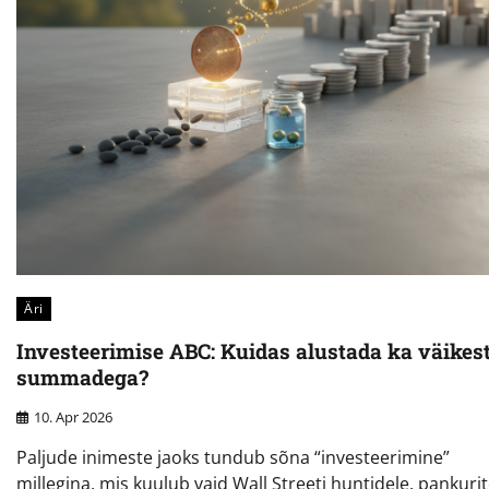
Äri
Investeerimise ABC: Kuidas alustada ka väikes
summadega?
10. Apr 2026
Paljude inimeste jaoks tundub sõna “investeerimine”
millegina, mis kuulub vaid Wall Streeti huntidele, pankurit