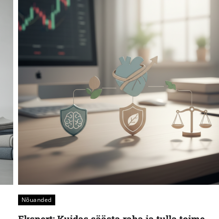
Nõuanded
Ekspert: Kuidas säästa raha ja tulla toime