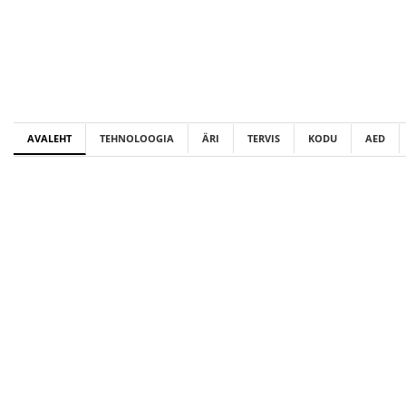
Skip
to
content
AVALEHT
TEHNOLOOGIA
ÄRI
TERVIS
KODU
AED